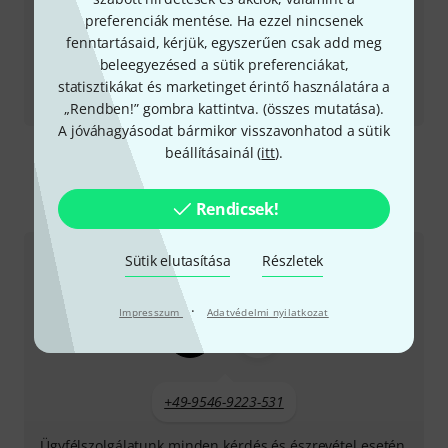
preferenciák mentése. Ha ezzel nincsenek
fenntartásaid, kérjük, egyszerűen csak add meg
beleegyezésed a sütik preferenciákat,
Tesztbeszámoló
statisztikákat és marketinget érintő használatára a
SC203
„Rendben!” gombra kattintva. (
összes mutatása
).
A jóváhagyásodat bármikor visszavonhatod a sütik
beállításainál (
itt
).
Így érhetsz el minket
Rendicsek!
Sütik elutasítása
Részletek
Ügyfélszolgálat - Magyarország
·
Impresszum
Adatvédelmi nyilatkozat
+49-9546-9223-531
Ügyfélszolgálatunk minden kérdés és észrevétel esetén