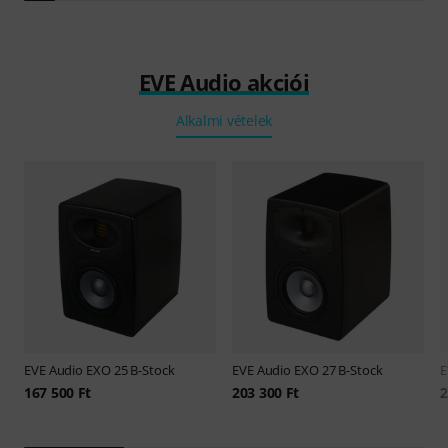
EVE Audio akciói
Alkalmi vételek
EVE Audio
EXO 25 B-Stock
EVE Audio
EXO 27 B-Stock
E
167 500 Ft
203 300 Ft
2