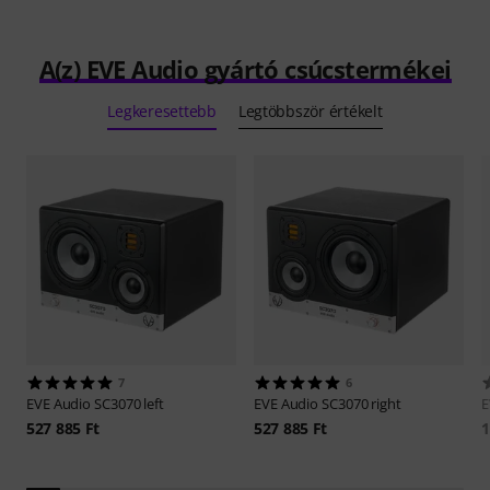
A(z) EVE Audio gyártó csúcstermékei
Legkeresettebb
Legtöbbször értékelt
7
6
EVE Audio
SC3070 left
EVE Audio
SC3070 right
E
527 885 Ft
527 885 Ft
1