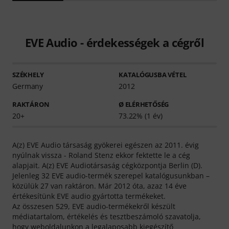
EVE Audio - érdekességek a cégről
SZÉKHELY
KATALÓGUSBA VÉTEL
Germany
2012
RAKTÁRON
Ø ELÉRHETŐSÉG
20+
73.22% (1 év)
A(z) EVE Audio társaság gyökerei egészen az 2011. évig
nyúlnak vissza - Roland Stenz ekkor fektette le a cég
alapjait. A(z) EVE Audiotársaság cégközpontja Berlin (D).
Jelenleg 32 EVE audio-termék szerepel katalógusunkban –
közülük 27 van raktáron. Már 2012 óta, azaz 14 éve
értékesítünk EVE audio gyártotta termékeket.
Az összesen 529, EVE audio-termékekről készült
médiatartalom, értékelés és tesztbeszámoló szavatolja,
hogy weboldalunkon a legalaposabb kiegészítő