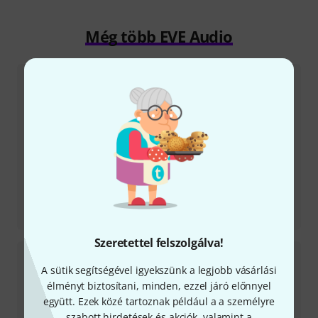
Még több EVE Audio
Tesztbeszámoló
SC204
Szeretettel felszolgálva!
A sütik segítségével igyekszünk a legjobb vásárlási
élményt biztosítani, minden, ezzel járó előnnyel
együtt. Ezek közé tartoznak például a a személyre
szabott hirdetések és akciók, valamint a