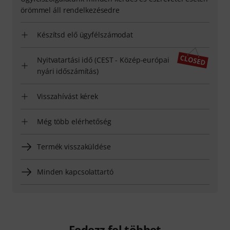
örömmel áll rendelkezésedre
Készítsd elő ügyfélszámodat
Nyitvatartási idő (CEST - Közép-európai
nyári időszámítás)
Visszahívást kérek
Még több elérhetőség
Termék visszaküldése
Minden kapcsolattartó
Fedezz fel többet