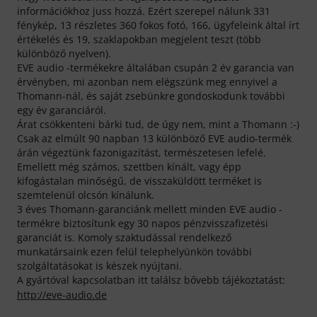
információkhoz juss hozzá. Ezért szerepel nálunk 331
fénykép, 13 részletes 360 fokos fotó, 166, ügyfeleink által írt
értékelés és 19, szaklapokban megjelent teszt (több
különböző nyelven).
EVE audio -termékekre általában csupán 2 év garancia van
érvényben, mi azonban nem elégszünk meg ennyivel a
Thomann-nál, és saját zsebünkre gondoskodunk további
egy év garanciáról.
Árat csökkenteni bárki tud, de úgy nem, mint a Thomann :-)
Csak az elmúlt 90 napban 13 különböző EVE audio-termék
árán végeztünk fazonigazítást, természetesen lefelé.
Emellett még számos, szettben kínált, vagy épp
kifogástalan minőségű, de visszaküldött terméket is
szemtelenül olcsón kínálunk.
3 éves Thomann-garanciánk mellett minden EVE audio -
termékre biztosítunk egy 30 napos pénzvisszafizetési
garanciát is. Komoly szaktudással rendelkező
munkatársaink ezen felül telephelyünkön további
szolgáltatásokat is készek nyújtani.
A gyártóval kapcsolatban itt találsz bővebb tájékoztatást:
http://eve-audio.de