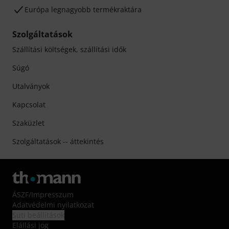
Európa legnagyobb termékraktára
Szolgáltatások
Szállítási költségek, szállítási idők
Súgó
Utalványok
Kapcsolat
Szaküzlet
Szolgáltatások -- áttekintés
ÁSZF
/
Impresszum
Adatvédelmi nyilatkozat
Süti beállítások
Elállási jog