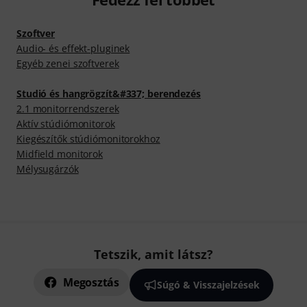
Szoftver
Audio- és effekt-pluginek
Egyéb zenei szoftverek
Studió és hangrögzít&#337; berendezés
2.1 monitorrendszerek
Aktív stúdiómonitorok
Kiegészítők stúdiómonitorokhoz
Midfield monitorok
Mélysugárzók
Tetszik, amit látsz?
Megosztás
Súgó & Visszajelzések