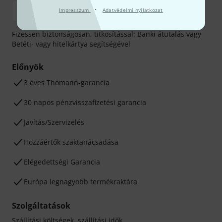
·
Impresszum
Adatvédelmi nyilatkozat
Fizessen biztonságosan, titkosítással: Banki átutalás vagy
Betéti- vagy hitelkártya segítségével
Előnyök
3 éves Thomann-garancia
30 napos pénzvisszafizetési garancia
Javítás/Szervizelés
Hozzáértők szaktanácsadása
Elégedettségi Garancia
Európa legnagyobb termékraktára
Szolgáltatások
Szállítási költségek, szállítási idők