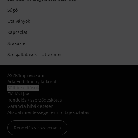
Súgó
Utalványok
Kapcsolat
Szaküzlet
Szolgáltatások -- áttekintés
ÁSZF
/
Impresszum
Adatvédelmi nyilatkozat
Süti beállítások
Elállási jog
Rendelés / szerződéskötés
Garancia hibák esetén
Akadálymentességet érintő tájékoztatás
Rendelés visszavonása