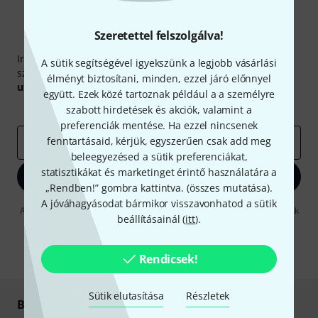
Szeretettel felszolgálva!
Thomann hírlevél
Iratkozz fel a Thomann angol nyelvű hírlevelére, és kis
A sütik segítségével igyekszünk a legjobb vásárlási
szerencsével megnyerheted a
50
egyenként
50 € értékű
élményt biztosítani, minden, ezzel járó előnnyel
utalvány
egyikét.
együtt. Ezek közé tartoznak például a a személyre
Inspiráló gondolatok
Akciók
Thomann
szabott hirdetések és akciók, valamint a
preferenciák mentése. Ha ezzel nincsenek
fenntartásaid, kérjük, egyszerűen csak add meg
e-mail cím
*
beleegyezésed a sütik preferenciákat,
statisztikákat és marketinget érintő használatára a
Bejelentkezés
„Rendben!” gombra kattintva. (
összes mutatása
).
A jóváhagyásodat bármikor visszavonhatod a sütik
A "Bejelentkezés" gombra kattintva elfogadja, hogy e-mailben küldjünk
beállításainál (
itt
).
önnek hirdetéseket. Bármikor leiratkozhat erről. A hírlevélről további
információkat az
data protection guideline
-ben talál.
* Kitöltés kötelező
Rendicsek!
Sütik elutasítása
Részletek
Biztonságos vásárlás és fizetés