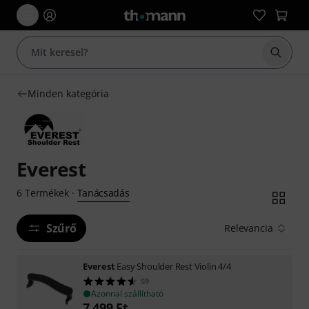
Keresés
Minden kategória
Everest
Tanácsadás
6
Termékek
·
Szűrő
Relevancia
Everest
Easy Shoulder Rest Violin 4/4
59
Azonnal szállítható
7 499
Ft