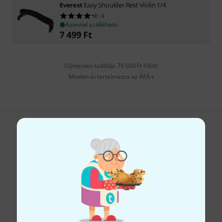
Everest
Easy Shoulder Rest Violin 1/4
4
Azonnal szállítható
7 499
Ft
Díjmentes szállítás 79 000 Ft fölött
Minden ár tartalmazza az ÁFÁ-t
Tetszik, amit látsz?
Megosztás
Súgó & Visszajelzések