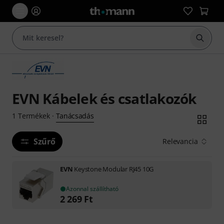
Keresés
EVN Kábelek és csatlakozók
Tanácsadás
1
Termékek
·
Szűrő
Relevancia
EVN
Keystone Modular RJ45 10G
Azonnal szállítható
2 269
Ft