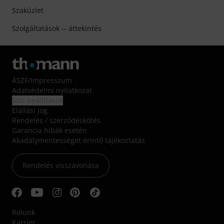
Szaküzlet
Szolgáltatások -- áttekintés
ÁSZF
/
Impresszum
Adatvédelmi nyilatkozat
Süti beállítások
Elállási jog
Rendelés / szerződéskötés
Garancia hibák esetén
Akadálymentességet érintő tájékoztatás
Rendelés visszavonása
Rólunk
Karrier