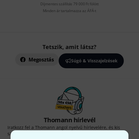
Díjmentes szállítás 79 000 Ft fölött
Minden ár tartalmazza az ÁFÁ-t
Tetszik, amit látsz?
Megosztás
Súgó & Visszajelzések
Thomann hírlevél
Iratkozz fel a Thomann angol nyelvű hírlevelére, és kis
szerencsével megnyerheted a
50
egyenként
50 € értékű