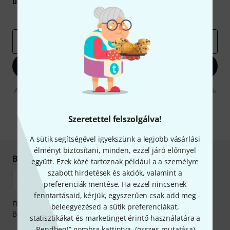
utalvány
egyikét.
Inspiráló gondolatok
Akciók
Thomann
e-mail cím
*
Bejelentkezés
A "Bejelentkezés" gombra kattintva elfogadja, hogy e-mailben küldjünk
önnek hirdetéseket. Bármikor leiratkozhat erről. A hírlevélről további
információkat az
data protection guideline
-ben talál.
Szeretettel felszolgálva!
* Kitöltés kötelező
A sütik segítségével igyekszünk a legjobb vásárlási
élményt biztosítani, minden, ezzel járó előnnyel
Biztonságos vásárlás és fizetés
együtt. Ezek közé tartoznak például a a személyre
szabott hirdetések és akciók, valamint a
preferenciák mentése. Ha ezzel nincsenek
fenntartásaid, kérjük, egyszerűen csak add meg
Fizessen biztonságosan, titkosítással: Banki átutalás vagy
beleegyezésed a sütik preferenciákat,
Betéti- vagy hitelkártya segítségével
statisztikákat és marketinget érintő használatára a
„Rendben!” gombra kattintva. (
összes mutatása
).