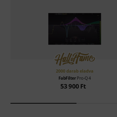
2000 darab eladva
FabFilter
Pro-Q 4
53 900 Ft