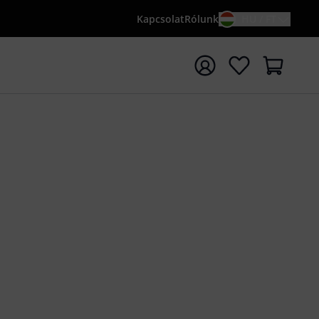
Kapcsolat
Rólunk
HU / FT
sés indítása {searchTerm} keresőszóval