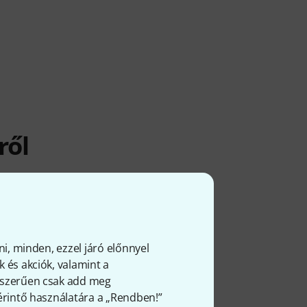
ről
ni, minden, ezzel járó előnnyel
 és akciók, valamint a
gyszerűen csak add meg
 érintő használatára a „Rendben!”
zállítható. A(z) FabFilter