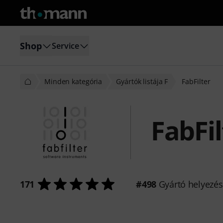
Shop
Service
Minden kategória
Gyártók listája F
FabFilter
FabFil
171
#498
Gyártó helyezé