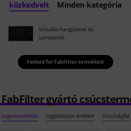
közkedvelt
Minden kategória
Virtuális hangszerek és
samplerek
Fedezd fel FabFilter termékeit
) FabFilter gyártó csúcsterm
Legkeresettebb
Legtöbbször értékelt
Dicsőségfal