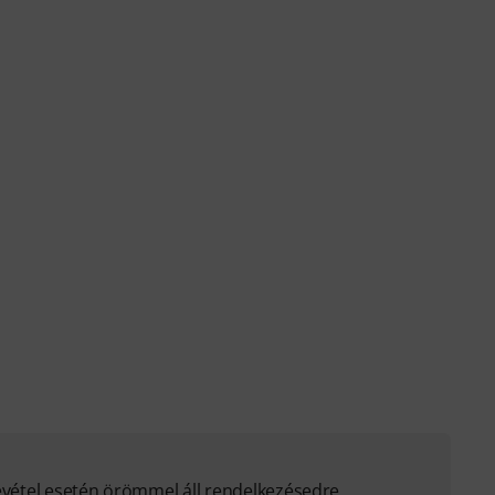
evétel esetén örömmel áll rendelkezésedre