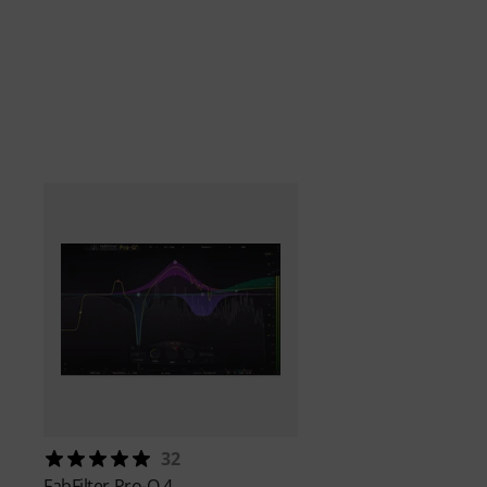
32
FabFilter
Pro-Q 4