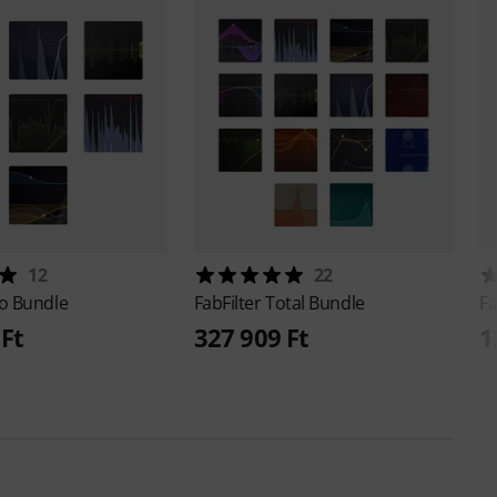
12
22
o Bundle
FabFilter
Total Bundle
Fa
 Ft
327 909 Ft
1