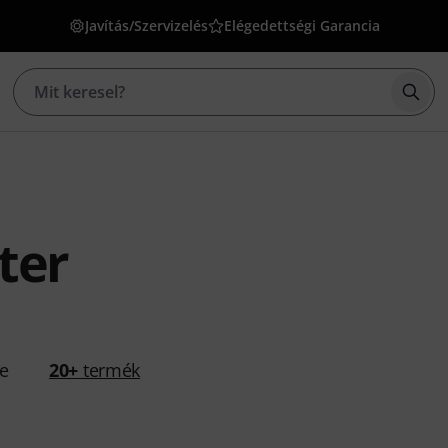
Javítás/Szervizelés
Elégedettségi Garancia
Kere
ter
se
20+
termék