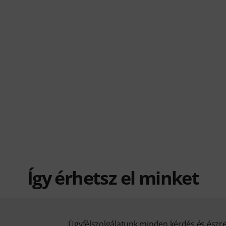
Így érhetsz el minket
Ügyfélszolgálatunk minden kérdés és észr