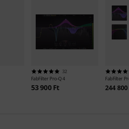
32
FabFilter
Pro-Q 4
FabFilter
Pr
53 900 Ft
244 800