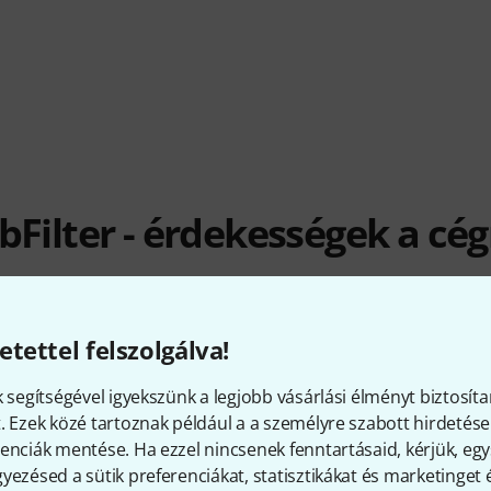
bFilter - érdekességek a cég
etettel felszolgálva!
RAKTÁRON
Ø ELÉRHETŐSÉG
20+
99.87% (1 év)
k segítségével igyekszünk a legjobb vásárlási élményt biztosíta
. Ezek közé tartoznak például a a személyre szabott hirdetések
enciák mentése. Ha ezzel nincsenek fenntartásaid, kérjük, e
yezésed a sütik preferenciákat, statisztikákat és marketinget
bFilter-gyártmányt tartalmaz – 23 készleten van, és azonnal s