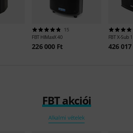
15
FBT
HIMaxX 40
FBT
X-Sub 
226 000 Ft
426 017 
FBT akciói
Alkalmi vételek