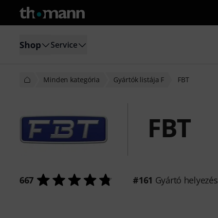
Shop
Service
Minden kategória
Gyártók listája F
FBT
FBT
667
#161
Gyártó helyezé