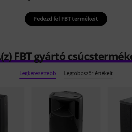
Fedezd fel FBT termékeit
(z) FBT gyártó csúcstermék
Legkeresettebb
Legtöbbször értékelt