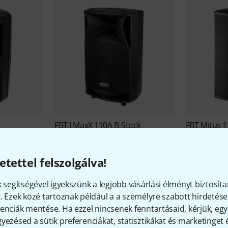
FBT
J MaxX 110A B-Stock
FBT
Mitus 1
ock
192 000 Ft
579 218 
etettel felszolgálva!
k segítségével igyekszünk a legjobb vásárlási élményt biztosíta
. Ezek közé tartoznak például a a személyre szabott hirdetések
enciák mentése. Ha ezzel nincsenek fenntartásaid, kérjük, e
yezésed a sütik preferenciákat, statisztikákat és marketinget