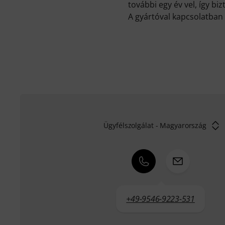
további egy év vel, így bi
A gyártóval kapcsolatban 
Ügyfélszolgálat - Magyarország
+49-9546-9223-531