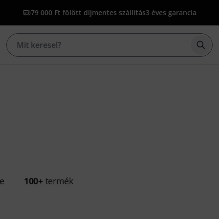
79 000 Ft fölött díjmentes szállítás
3 éves garancia
Kere
se
100+
termék