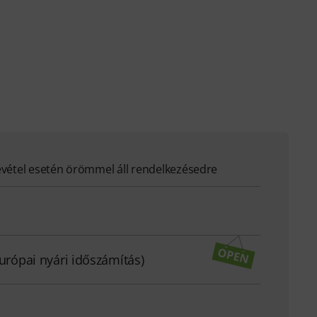
evétel esetén örömmel áll rendelkezésedre
európai nyári időszámítás)