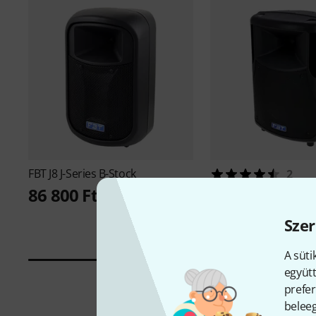
FBT
J8 J-Series B-Stock
2
86 800 Ft
FBT
HiMAXX 40a B-St
376 963 Ft
Szer
A süti
együtt
prefer
beleeg