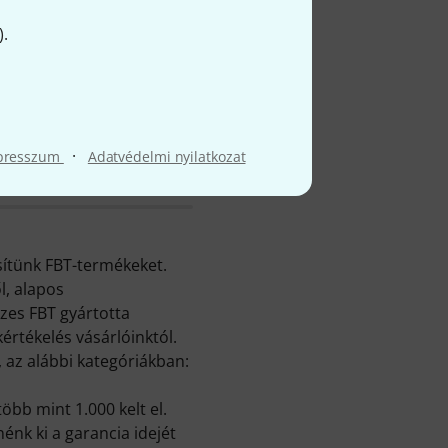
).
·
presszum
Adatvédelmi nyilatkozat
sítünk FBT-termékeket.
, alapos
zes FBT gyártotta
rtékelés vásárlóinktól.
 az alábbi kategóriákban:
bb mint 1.000 kelt el.
nk ki a garancia idejét