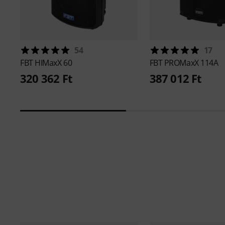
54
17
FBT
HIMaxX 60
FBT
PROMaxX 114A
320 362 Ft
387 012 Ft