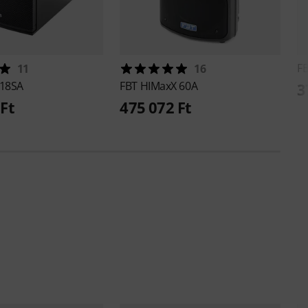
F
11
16
118SA
FBT
HIMaxX 60A
3
Ft
475 072 Ft