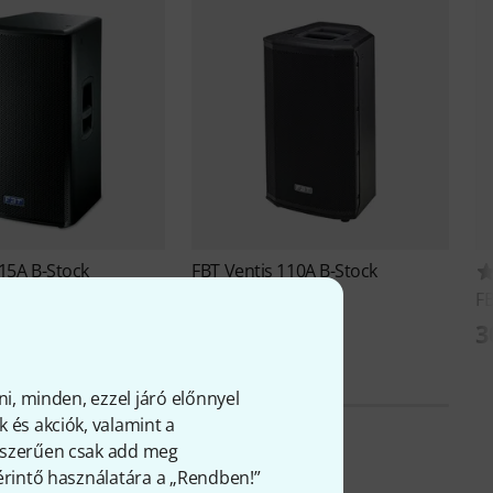
15A B-Stock
FBT
Ventis 110A B-Stock
F
Ft
320 362 Ft
3
ni, minden, ezzel járó előnnyel
 és akciók, valamint a
gyszerűen csak add meg
 érintő használatára a „Rendben!”