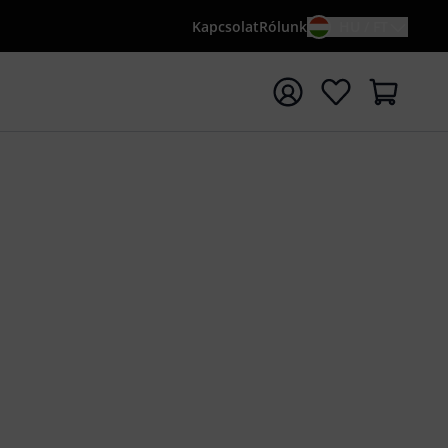
Kapcsolat
Rólunk
HU / FT
sés indítása {searchTerm} keresőszóval