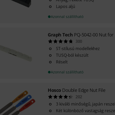
Lapos aljú
Azonnal szállítható
Graph Tech
PQ-5042-00 Nut for 
300
ST-stílusú modellekhez
TUSQ-ból készült
Réselt
Azonnal szállítható
Hosco
Double Edge Nut File
202
3 kiváló minőségű, japán resze
Két különböző vastagság resz