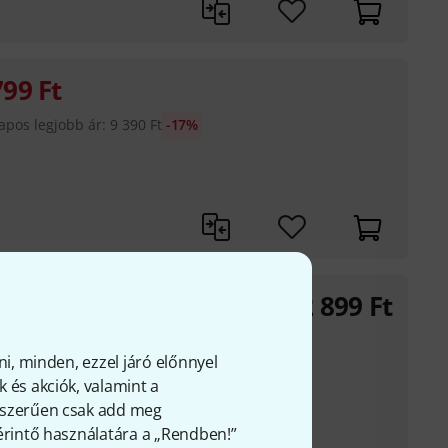
799
Ft
apos legjobb ár
:
9 390
Ft
-17%
2 899
Ft
 Nut
hoz alkalmas
ni, minden, ezzel járó előnnyel
nyeregnél, hogy a
 és akciók, valamint a
itárként lehessen
gyszerűen csak add meg
 érintő használatára a „Rendben!”