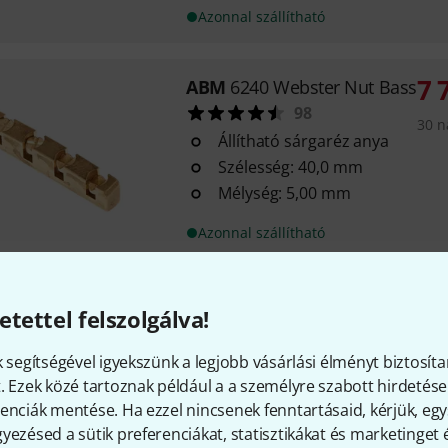
Azonnal szállítható
7 
ABM
6240 Webster Nut Bass
98
30 n
Állítható sárgaréz anya
Szélesség: 40,0 mm
Mélység: 5,00 mm
Azonnal szállítható
Grover
Perfect Guitar Extension
etettel felszolgálva!
132
Szinte minden jobbkezes gitár
k segítségével igyekszünk a legjobb vásárlási élményt biztosíta
Megnöveli a húrmagasságot a 
. Ezek közé tartoznak például a a személyre szabott hirdetések
gitárt pedálos vagy lap-steel g
enciák mentése. Ha ezzel nincsenek fenntartásaid, kérjük, e
játszani.
yezésed a sütik preferenciákat, statisztikákat és marketinget