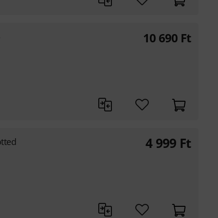
10 690
Ft
5
4 999
Ft
otted