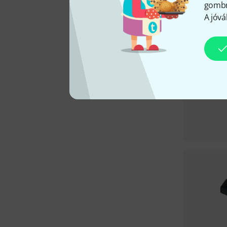
gombra
A jóvá