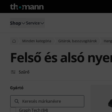
Shop
Service
Minden kategória
Gitárok, basszusgitárok
Hang
Felső és alsó ny
Szűrő
Gyártó
Keresés márkanévre
Graph Tech
(84)