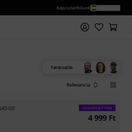
Kapcsolat
Rólunk
HU / FT
sés indítása {searchTerm} keresőszóval
Tanácsadás
Relevancia
643-00
LEGKERESETTEBB
4 999
Ft