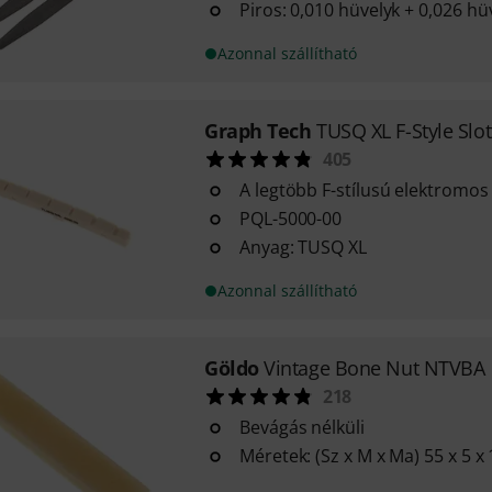
Piros: 0,010 hüvelyk + 0,026 hü
Azonnal szállítható
Graph Tech
TUSQ XL F-Style Slo
405
A legtöbb F-stílusú elektromos
PQL-5000-00
Anyag: TUSQ XL
Azonnal szállítható
Göldo
Vintage Bone Nut NTVBA
218
Bevágás nélküli
Méretek: (Sz x M x Ma) 55 x 5 