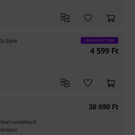
St-Style
LEGKERESETTEBB
4 599
Ft
38 690
Ft
lővel rendelkezik
előnként