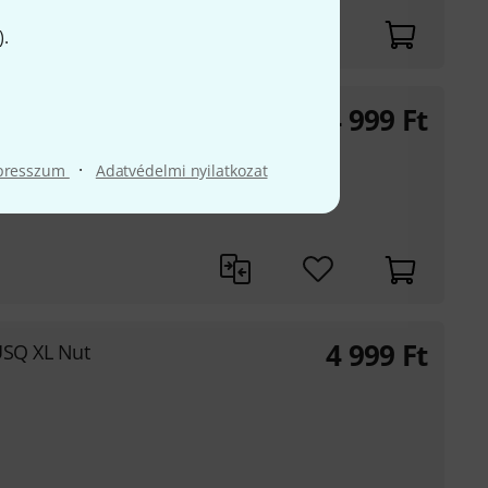
stag tónusért
).
4 999
Ft
USQ XL Blank
·
presszum
Adatvédelmi nyilatkozat
4 999
Ft
USQ XL Nut