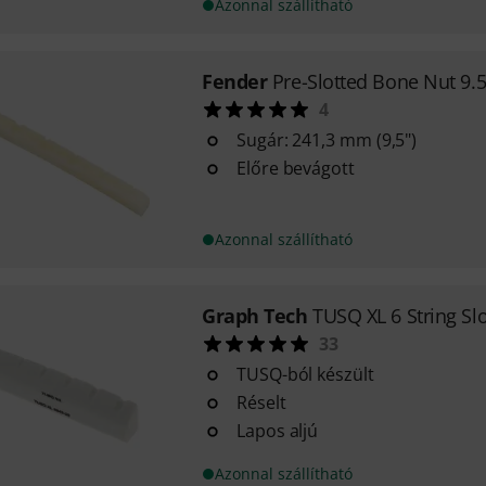
Azonnal szállítható
Fender
Pre-Slotted Bone Nut 9.
4
Sugár: 241,3 mm (9,5")
Előre bevágott
Azonnal szállítható
Graph Tech
TUSQ XL 6 String Sl
33
TUSQ-ból készült
Réselt
Lapos aljú
Azonnal szállítható