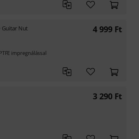
4 999
Ft
 Guitar Nut
PTFE impregnálással
3 290
Ft