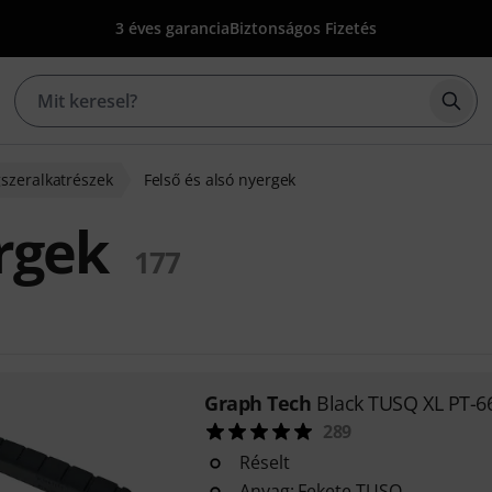
3 éves garancia
Biztonságos Fizetés
Kere
szeralkatrészek
Felső és alsó nyergek
ergek
177
Graph Tech
Black TUSQ XL PT-6
289
Réselt
Anyag: Fekete TUSQ