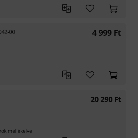
4 999
Ft
042-00
20 290
Ft
kok mellékelve