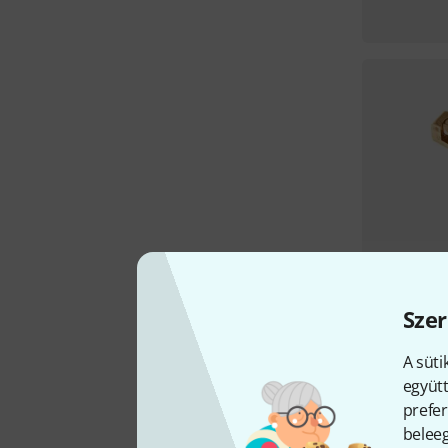
Szer
A süti
együtt
prefer
beleeg