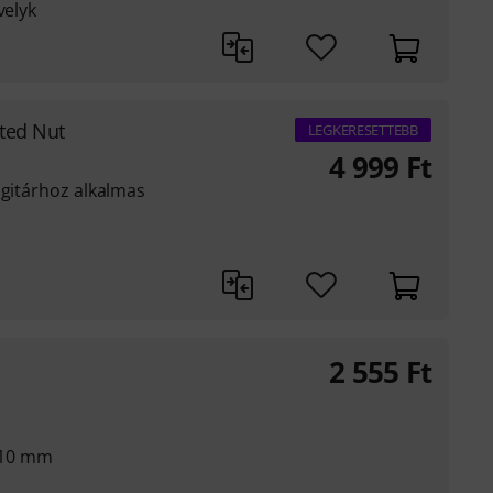
velyk
tted Nut
LEGKERESETTEBB
4 999
Ft
 gitárhoz alkalmas
2 555
Ft
x 10 mm