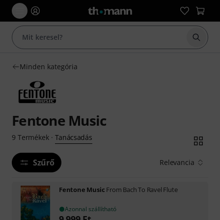
Keresés
Minden kategória
Fentone Music
Tanácsadás
9
Termékek
·
Szűrő
Relevancia
Fentone Music
From Bach To Ravel Flute
Azonnal szállítható
9 999
Ft