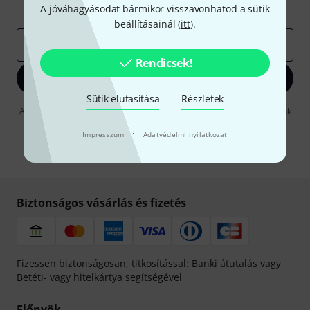
A jóváhagyásodat bármikor visszavonhatod a sütik
Inspiráló gondolatok
Akciók
Thomann
beállításainál (
itt
).
e-mail cím
*
Rendicsek!
Bejelentkezés
Sütik elutasítása
Részletek
A "Bejelentkezés" gombra kattintva elfogadja, hogy e-mailben küldjünk
önnek hirdetéseket. Bármikor leiratkozhat erről. A hírlevélről további
·
információkat az
data protection guideline
-ben talál.
Impresszum
Adatvédelmi nyilatkozat
* Kitöltés kötelező
Biztonságos vásárlás és fizetés
Fizessen biztonságosan, titkosítással: Banki átutalás vagy
Betéti- vagy hitelkártya segítségével
Előnyök