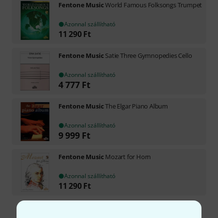
Fentone Music
World Famous Folksongs Trumpet
Azonnal szállítható
11 290
Ft
Fentone Music
Satie Three Gymnopedies Cello
Azonnal szállítható
4 777
Ft
Fentone Music
The Elgar Piano Album
Azonnal szállítható
9 999
Ft
Fentone Music
Mozart for Horn
Azonnal szállítható
11 290
Ft
Díjmentes szállítás 79 000 Ft fölött