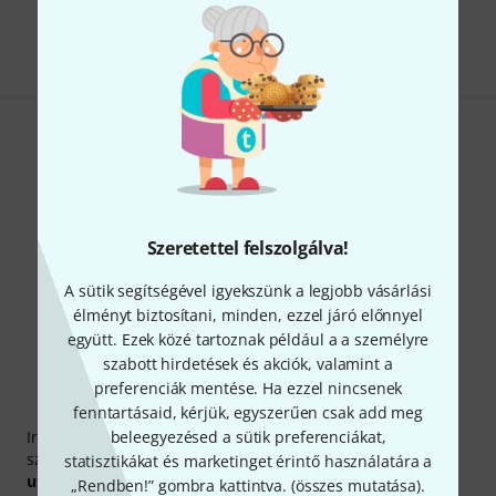
Minden ár tartalmazza az ÁFÁ-t
Tetszik, amit látsz?
Megosztás
Súgó & Visszajelzések
Szeretettel felszolgálva!
A sütik segítségével igyekszünk a legjobb vásárlási
élményt biztosítani, minden, ezzel járó előnnyel
együtt. Ezek közé tartoznak például a a személyre
szabott hirdetések és akciók, valamint a
preferenciák mentése. Ha ezzel nincsenek
Thomann hírlevél
fenntartásaid, kérjük, egyszerűen csak add meg
Iratkozz fel a Thomann angol nyelvű hírlevelére, és kis
beleegyezésed a sütik preferenciákat,
szerencsével megnyerheted a
50
egyenként
50 € értékű
statisztikákat és marketinget érintő használatára a
utalvány
egyikét.
„Rendben!” gombra kattintva. (
összes mutatása
).