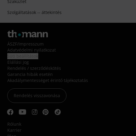
Szaküzlet
Szolgáltatások -- áttekintés
ÁSZF
/
Impresszum
Adatvédelmi nyilatkozat
Süti beállítások
Elállási jog
Rendelés / szerződéskötés
Garancia hibák esetén
Akadálymentességet érintő tájékoztatás
Rendelés visszavonása
Rólunk
Karrier