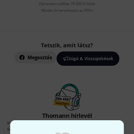
Díjmentes szállítás 79 000 Ft fölött
Minden ár tartalmazza az ÁFÁ-t
Tetszik, amit látsz?
Megosztás
Súgó & Visszajelzések
Thomann hírlevél
Iratkozz fel a Thomann angol nyelvű hírlevelére, és kis
szerencsével megnyerheted a
50
egyenként
50 € értékű