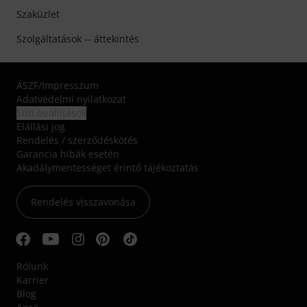
Szaküzlet
Szolgáltatások -- áttekintés
ÁSZF
/
Impresszum
Adatvédelmi nyilatkozat
Süti beállítások
Elállási jog
Rendelés / szerződéskötés
Garancia hibák esetén
Akadálymentességet érintő tájékoztatás
Rendelés visszavonása
Rólunk
Karrier
Blog