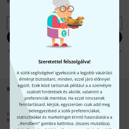
utalvány
egyikét.
Inspiráló gondolatok
Akciók
Thomann
e-mail cím
*
Bejelentkezés
A "Bejelentkezés" gombra kattintva elfogadja, hogy e-mailben küldjünk
önnek hirdetéseket. Bármikor leiratkozhat erről. A hírlevélről további
információkat az
data protection guideline
-ben talál.
Szeretettel felszolgálva!
* Kitöltés kötelező
A sütik segítségével igyekszünk a legjobb vásárlási
élményt biztosítani, minden, ezzel járó előnnyel
együtt. Ezek közé tartoznak például a a személyre
Biztonságos vásárlás és fizetés
szabott hirdetések és akciók, valamint a
preferenciák mentése. Ha ezzel nincsenek
fenntartásaid, kérjük, egyszerűen csak add meg
beleegyezésed a sütik preferenciákat,
Fizessen biztonságosan, titkosítással: Banki átutalás vagy
statisztikákat és marketinget érintő használatára a
Betéti- vagy hitelkártya segítségével
„Rendben!” gombra kattintva. (
összes mutatása
).