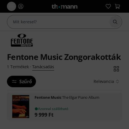
Keresés
Fentone Music Zongorakották
Tanácsadás
1
Termékek
·
Szűrő
Relevancia
Fentone Music
The Elgar Piano Album
Azonnal szállítható
9 999
Ft