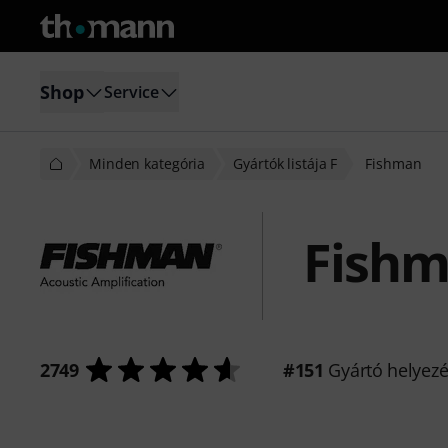
Shop
Service
Minden kategória
Gyártók listája F
Fishman
Fish
2749
#151
Gyártó helyez