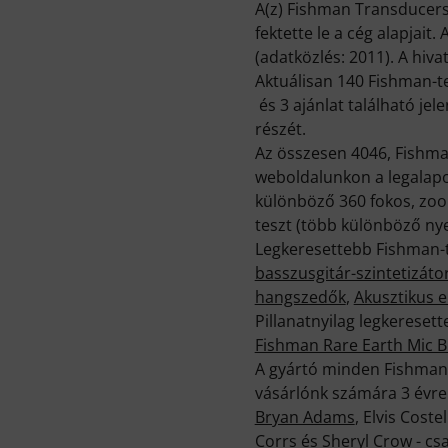
A(z) Fishman Transducers 
fektette le a cég alapjait
(adatközlés: 2011). A hiv
Aktuálisan 140 Fishman-te
és 3 ajánlat található je
részét.
Az összesen 4046, Fishma
weboldalunkon a legalapo
különböző 360 fokos, zoo
teszt (több különböző nye
Legkeresettebb Fishman-
basszusgitár-szintetizáto
hangszedők
,
Akusztikus e
Pillanatnyilag legkerese
Fishman Rare Earth Mic B
A gyártó minden Fishman-t
vásárlónk számára 3 évre 
Bryan Adams
, Elvis Cost
Corrs és Sheryl Crow - cs