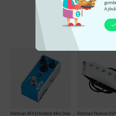
gombra
A jóvá
Fishman
AFX EchoBack Mini Dela
Fishman
Fluence SSP