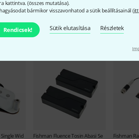
 kattintva. (
összes mutatása
).
hagyásodat bármikor visszavonhatod a sütik beállításainál (
itt
Fishman akciói
Sütik elutasítása
Részletek
Rendicsek!
Alkalmi vételek
Aktuális akcióink
Im
 Single Wid
Fishman
Fluence Tosin Abasi Se
Fishman
Ra