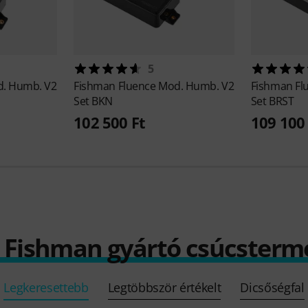
5
d. Humb. V2
Fishman
Fluence Mod. Humb. V2
Fishman
Fl
Set BKN
Set BRST
102 500 Ft
109 100 
) Fishman gyártó csúcsterm
Legkeresettebb
Legtöbbször értékelt
Dicsőségfal