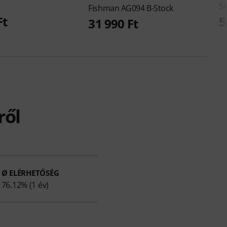
St
Fishman
AG094 B-Stock
Ft
5
31 990 Ft
ről
Ø ELÉRHETŐSÉG
76.12% (1 év)