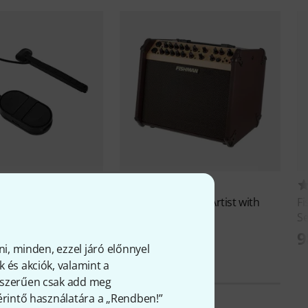
22
58
iple Play Express
Fishman
Loudbox Artist with
F
Bluetooth
Se
Ft
9
248 400 Ft
ni, minden, ezzel járó előnnyel
 és akciók, valamint a
gyszerűen csak add meg
 érintő használatára a „Rendben!”