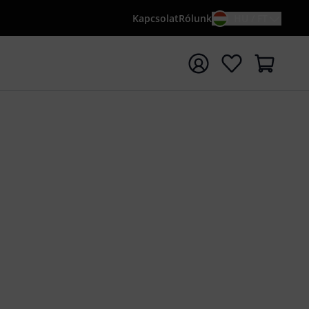
Kapcsolat
Rólunk
HU / FT
sés indítása {searchTerm} keresőszóval