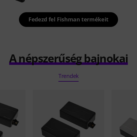
Fedezd fel Fishman termékeit
A népszerűség bajnokai
Trendek