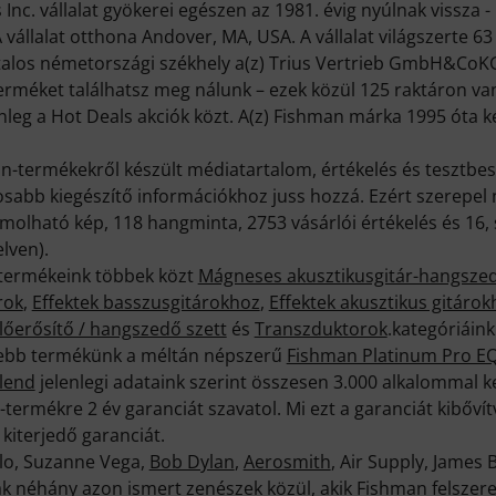
Inc. vállalat gyökerei egészen az 1981. évig nyúlnak vissza 
. A vállalat otthona Andover, MA, USA. A vállalat világszerte 6
atalos németországi székhely a(z) Trius Vertrieb GmbH&CoKG 
rméket találhatsz meg nálunk – ezek közül 125 raktáron van
lenleg a Hot Deals akciók közt. A(z) Fishman márka 1995 óta 
n-termékekről készült médiatartalom, értékelés és tesztbes
sabb kiegészítő információkhoz juss hozzá. Ezért szerepel 
molható kép, 118 hangminta, 2753 vásárlói értékelés és 16,
lven).
termékeink többek közt
Mágneses akusztikusgitár-hangsze
rok
,
Effektek basszusgitárokhoz
,
Effektek akusztikus gitárok
lőerősítő / hangszedő szett
és
Transzduktorok
.kategóriáin
ttebb termékünk a méltán népszerű
Fishman Platinum Pro E
lend
jelenlegi adataink szerint összesen 3.000 alkalommal k
ermékre 2 év garanciát szavatol. Mi ezt a garanciát kibőví
kiterjedő garanciát.
ello, Suzanne Vega,
Bob Dylan
,
Aerosmith
, Air Supply, James 
ak néhány azon ismert zenészek közül, akik Fishman felszer