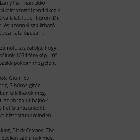
- Larry Fishman ekkor
3 alkalmazottal rendelkezik
vállalat, Ibbenbüren (D).
, és azonnal szállítható
képezi katalógusunk
zámoló szavatolja, hogy
nálunk 1054 fénykép, 105
 szaklapokban megjelent
dők
,
Gitár- és
hoz
,
7 húros gitár-
kban találhatók meg.
Q
. Az abszolút bajnok
elt el áruházunkból.
tve biztosítunk minden
Blunt, Black Crowes, The
eléseken szólalnak meg.