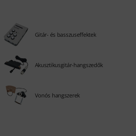
Gitár- és basszuseffektek
Akusztikusgitár-hangszedők
Vonós hangszerek