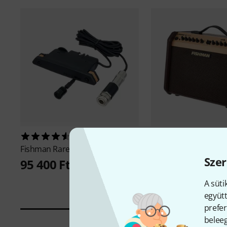
160
134
Fishman
Rare Earth Mic Blend
Fishman
Loudbox Min
Szer
Bluetooth
95 400 Ft
136 500 Ft
A süti
együtt
prefer
beleeg