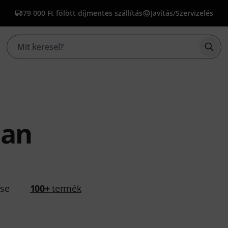
79 000 Ft fölött díjmentes szállítás
Javítás/Szervizelés
Kere
man
ése
100+
termék