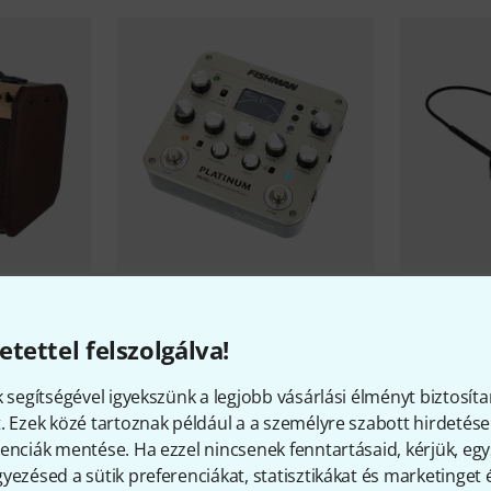
166
i with
Fishman
Platinum Pro EQ
Fishman
Tr
etettel felszolgálva!
73 900 
117 000 Ft
k segítségével igyekszünk a legjobb vásárlási élményt biztosíta
. Ezek közé tartoznak például a a személyre szabott hirdetések
enciák mentése. Ha ezzel nincsenek fenntartásaid, kérjük, e
yezésed a sütik preferenciákat, statisztikákat és marketinget