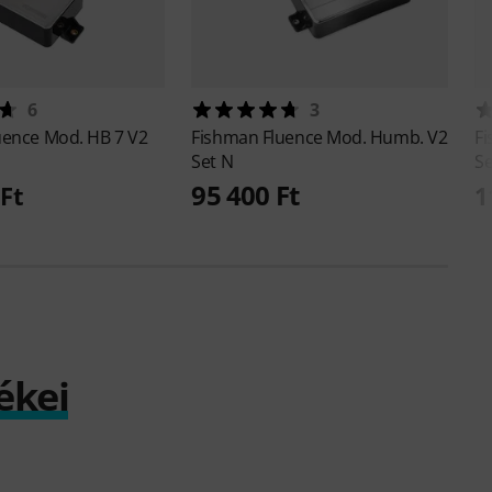
6
3
uence Mod. HB 7 V2
Fishman
Fluence Mod. Humb. V2
F
Set N
S
95 400 Ft
Ft
1
ékei