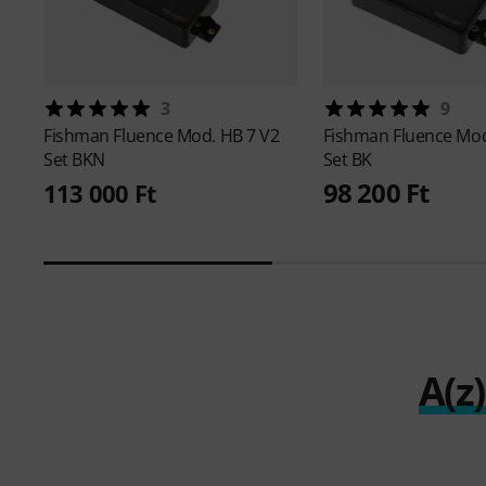
3
9
Fishman
Fluence Mod. HB 7 V2
Fishman
Fluence Mo
Set BKN
Set BK
98 200 Ft
113 000 Ft
A(z