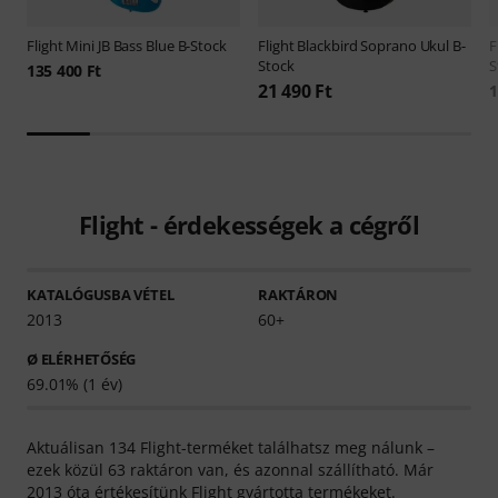
Flight
Mini JB Bass Blue B-Stock
Flight
Blackbird Soprano Ukul B-
F
Stock
S
135 400 Ft
21 490 Ft
1
Flight - érdekességek a cégről
KATALÓGUSBA VÉTEL
RAKTÁRON
2013
60+
Ø ELÉRHETŐSÉG
69.01% (1 év)
Aktuálisan 134 Flight-terméket találhatsz meg nálunk –
ezek közül 63 raktáron van, és azonnal szállítható. Már
2013 óta értékesítünk Flight gyártotta termékeket.