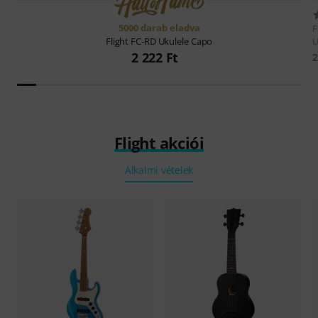
5000 darab eladva
F
U
Flight
FC-RD Ukulele Capo
2 222 Ft
2
Flight akciói
Alkalmi vételek