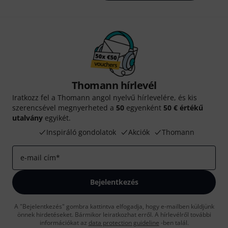
Thomann hírlevél
Iratkozz fel a Thomann angol nyelvű hírlevelére, és kis
szerencsével megnyerheted a
50
egyenként
50 € értékű
utalvány
egyikét.
Inspiráló gondolatok
Akciók
Thomann
e-mail cím
*
Bejelentkezés
A "Bejelentkezés" gombra kattintva elfogadja, hogy e-mailben küldjünk
önnek hirdetéseket. Bármikor leiratkozhat erről. A hírlevélről további
információkat az
data protection guideline
-ben talál.