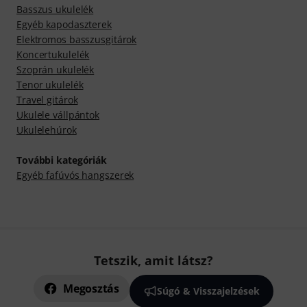
Basszus ukulelék
Egyéb kapodaszterek
Elektromos basszusgitárok
Koncertukulelék
Szoprán ukulelék
Tenor ukulelék
Travel gitárok
Ukulele vállpántok
Ukulelehúrok
További kategóriák
Egyéb fafúvós hangszerek
Tetszik, amit látsz?
Megosztás
Súgó & Visszajelzések