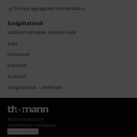
Európa legnagyobb termékraktára
Szolgáltatások
Szállítási költségek, szállítási idők
Súgó
Utalványok
Kapcsolat
Szaküzlet
Szolgáltatások -- áttekintés
ÁSZF
/
Impresszum
Adatvédelmi nyilatkozat
Süti beállítások