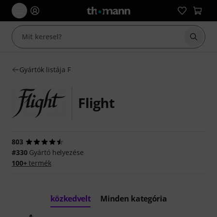
Keresés
Gyártók listája F
Flight
803
#330
Gyártó helyezése
100+
termék
közkedvelt
Minden kategória