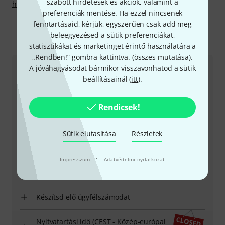
szabott hirdetések és akciók, valamint a
http://www.flightmusic.com
preferenciák mentése. Ha ezzel nincsenek
fenntartásaid, kérjük, egyszerűen csak add meg
beleegyezésed a sütik preferenciákat,
Így érhetsz el minket
statisztikákat és marketinget érintő használatára a
„Rendben!” gombra kattintva. (
összes mutatása
).
A jóváhagyásodat bármikor visszavonhatod a sütik
Ügyfélszolgálat - Magyarország
beállításainál (
itt
).
Rendicsek!
Sütik elutasítása
Részletek
+49-9546-9223-531
·
Impresszum
Adatvédelmi nyilatkozat
Ügyfélszolgálatunk minden kérdés és észrevétel esetén
örömmel áll rendelkezésedre
Készítsd elő ügyfélszámodat
Nyitvatartási idő (CEST - Közép-európai