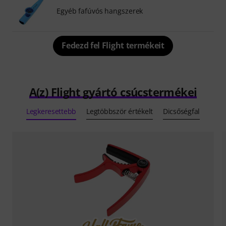
Egyéb fafúvós hangszerek
Fedezd fel Flight termékeit
A(z) Flight gyártó csúcstermékei
Legkeresettebb
Legtöbbször értékelt
Dicsőségfal