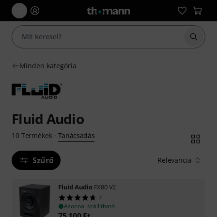
Keresés
Minden kategória
Fluid Audio
Tanácsadás
10
Termékek
·
Szűrő
Relevancia
Fluid Audio
FX80 V2
7
Azonnal szállítható
75 100
Ft