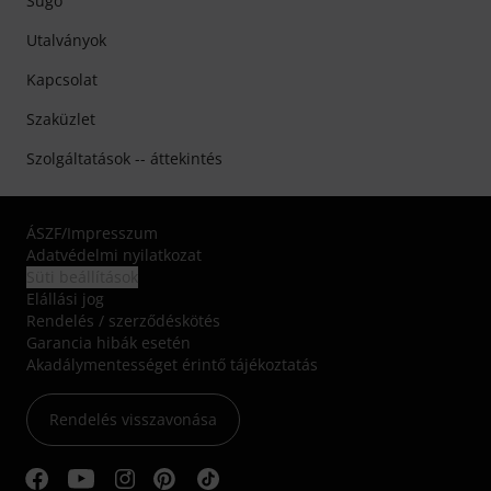
Súgó
Utalványok
Kapcsolat
Szaküzlet
Szolgáltatások -- áttekintés
ÁSZF
/
Impresszum
Adatvédelmi nyilatkozat
Süti beállítások
Elállási jog
Rendelés / szerződéskötés
Garancia hibák esetén
Akadálymentességet érintő tájékoztatás
Rendelés visszavonása