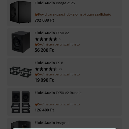
Fluid Audio
Image 212S
Rövid várakozási idő (2-5 nap) után szállítható
792 038
Ft
Fluid Audio
FX50 V2
5
5–7 héten belül szállítható
56 200
Ft
Fluid Audio
DS 8
77
5–7 héten belül szállítható
19 090
Ft
Fluid Audio
FX50 V2 Bundle
5–7 héten belül szállítható
126 400
Ft
Fluid Audio
Image 1