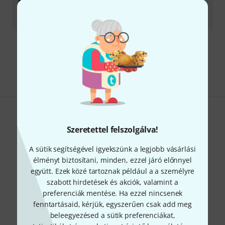
Azonnal szállítható
520 353
Ft
Díjmentes szállítás 79 000 Ft fölött
Minden ár tartalmazza az ÁFÁ-t
Tetszik, amit látsz?
Szeretettel felszolgálva!
Megosztás
Súgó & Visszajelzések
A sütik segítségével igyekszünk a legjobb vásárlási
élményt biztosítani, minden, ezzel járó előnnyel
együtt. Ezek közé tartoznak például a a személyre
szabott hirdetések és akciók, valamint a
preferenciák mentése. Ha ezzel nincsenek
fenntartásaid, kérjük, egyszerűen csak add meg
beleegyezésed a sütik preferenciákat,