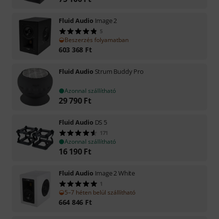
Fluid Audio
Image 2
5
Beszerzés folyamatban
603 368
Ft
Fluid Audio
Strum Buddy Pro
Azonnal szállítható
29 790
Ft
Fluid Audio
DS 5
171
Azonnal szállítható
16 190
Ft
Fluid Audio
Image 2 White
1
5–7 héten belül szállítható
664 846
Ft