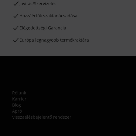
Javítás/Szervizelés
Hozzáértők szaktanácsadása
Elégedettségi Garancia
Európa legnagyobb termékraktára
Rólunk
Karrier
Blog
Apró
Visszaélésbejelentő rendszer