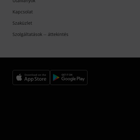
Utalványok
Kapcsolat
Szaküzlet
Szolgáltatások -- áttekintés