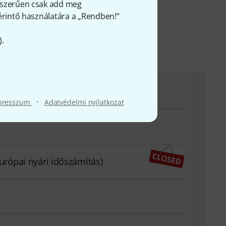
gyszerűen csak add meg
 érintő használatára a „Rendben!”
).
evétel esetén örömmel áll rendelkezésedre
·
presszum
Adatvédelmi nyilatkozat
európai nyári időszámítás)