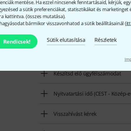
enciák mentése. Ha ezzel nincsenek fenntartásaid, kérjük, e
yezésed a sütik preferenciákat, statisztikákat és marketinget
 kattintva. (
összes mutatása
).
hagyásodat bármikor visszavonhatod a sütik beállításainál (
itt
Így érhetsz el minket
Sütik elutasítása
Részletek
Rendicsek!
Ügyfélszolgálatunk minden kérdés és észr
Im
Készítsd elő ügyfélszámodat
Nyitvatartási idő (CEST - Közép-
Visszahívást kérek