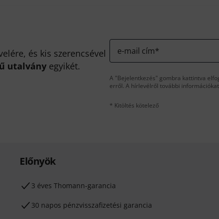
e-mail cím
*
velére, és kis szerencsével
kű utalvány
egyikét.
A "Bejelentkezés" gombra kattintva elfo
erről. A hírlevélről további információka
* Kitöltés kötelező
Előnyök
3 éves Thomann-garancia
30 napos pénzvisszafizetési garancia