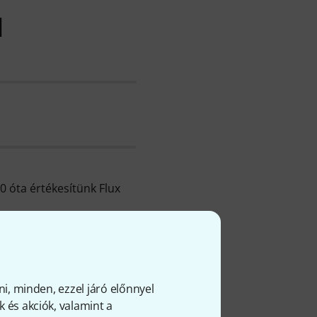
l
0 óta értékesítünk Flux
rmék árát sikerült
énzvisszafizetési
ön további
ni, minden, ezzel járó előnnyel
 és akciók, valamint a