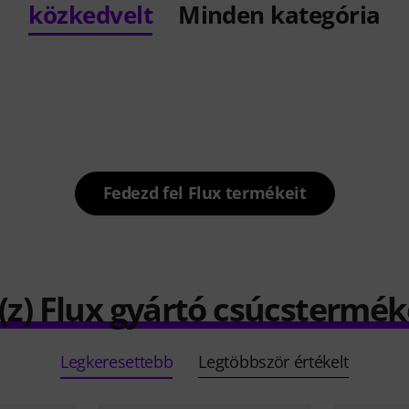
közkedvelt
Minden kategória
Fedezd fel Flux termékeit
(z) Flux gyártó csúcstermék
Legkeresettebb
Legtöbbször értékelt