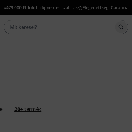
79 000 Ft fölött díjmentes szállítás
Elégedettségi Garancia
Kere
se
20+
termék