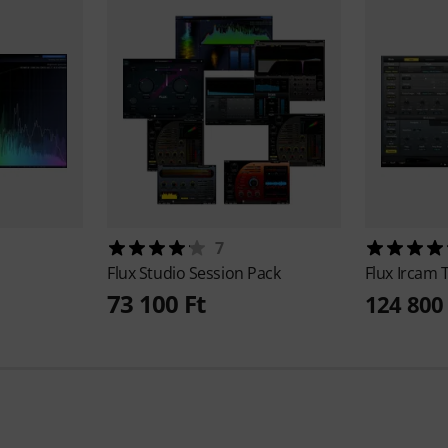
7
Flux
Studio Session Pack
Flux
Ircam T
73 100 Ft
124 800 