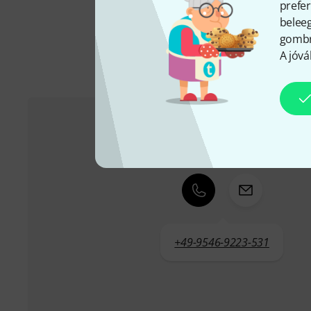
prefer
beleeg
gombra
A jóvá
Ügyfélszolgálat - Magyarország
+49-9546-9223-531