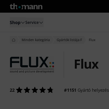
Shop
Service
Minden kategória
Gyártók listája F
Flux
Flux
22
#1151
Gyártó helyezé