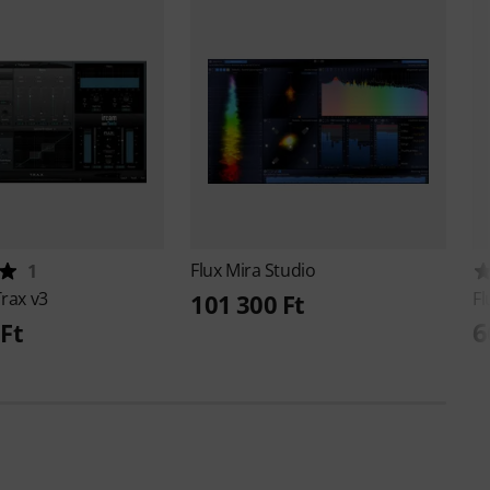
Flux
Mira Studio
1
rax v3
Fl
101 300 Ft
6
Ft