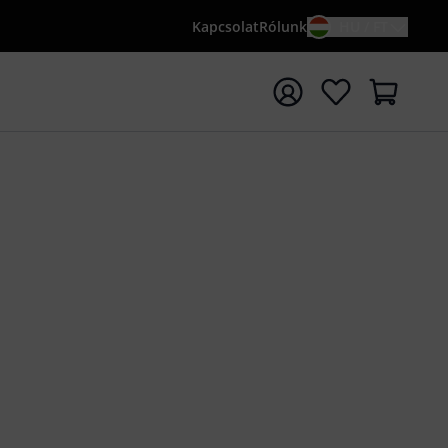
Kapcsolat
Rólunk
HU / FT
sés indítása {searchTerm} keresőszóval