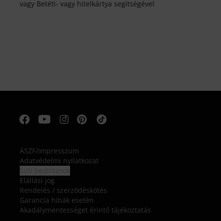
vagy Betéti- vagy hitelkártya segítségével
ÁSZF
/
Impresszum
Adatvédelmi nyilatkozat
Süti beállítások
Elállási jog
Rendelés / szerződéskötés
Garancia hibák esetén
Akadálymentességet érintő tájékoztatás