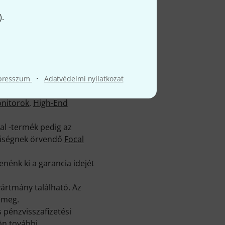
).
2 ajánlat található
ől, alapos
es Focal gyártotta
·
l írt értékelés és 50,
presszum
Adatvédelmi nyilatkozat
onitorok
,
High-End
al -termék pedig az
rűségnek örvendő
Focal
nénk ki a garancia idejét
rtmány található. Az
 meg.
 pénzvisszafizetési
ön további