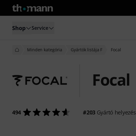
Shop
Service
Minden kategória
Gyártók listája F
Focal
Focal
494
#203
Gyártó helyezé