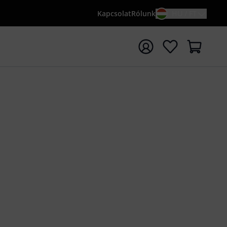
Kapcsolat
Rólunk
HU / FT
sés indítása {searchTerm} keresőszóval