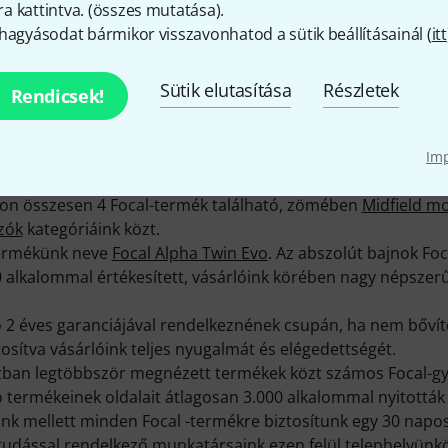
 kattintva. (
összes mutatása
).
hagyásodat bármikor visszavonhatod a sütik beállításainál (
itt
méket találhatsz – ezek közül 22 áll készen a szállításra és 
ók közt. Már 20 éve értékesítünk Focal-termékeket.
Sütik elutasítása
Részletek
Rendicsek!
ényelmesen, otthonról tájékozódhass minden Focal-termékr
még 863 médiatartalom, teszt és vélemény található az össz
termékfotó, 16 részletes 360 fokos fotó, 496, ügyfeleink álta
Im
eszt (több különböző nyelven).
nkon összesen 4 Focal-termék található, zömében
Midfield m
zók
kategóriáink közt.
termékünk neve
Focal Alpha Twin Evo
. Az abszolút bajnok Foc
 alkalommal értékesített, vásárlóink körében nagy népsze
 2 éves garanciájával rendelkeznének csupán, ha nem bővíte
ztosítva vásárlóink teljes nyugalmát és elégedettségét.
ban legtöbbször megnézett termékek közt számos Focal-gyá
 termékeinek oldalait átlagosan 3.000 alkalommal nyitották
k mellett minden Focal -termékre biztosítunk egy 30 napos
ktudással rendelkező munkatársaink ezen felül telephelyünk