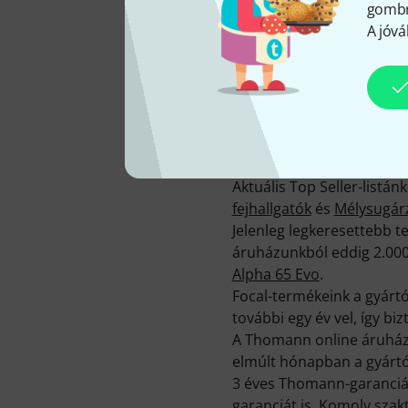
gombra
A jóvá
A Thomann-nál 23 Focal-ter
jelenleg a Hot Deals akci
Annak érdekében, hogy k
termékleírásaink mellett 
berendezéshez, köztük 301 
magazinokban megjelent t
Aktuális Top Seller-listá
fejhallgatók
és
Mélysugár
Jelenleg legkeresettebb 
áruházunkból eddig 2.000
Alpha 65 Evo
.
Focal-termékeink a gyártó
további egy év vel, így bi
A Thomann online áruház
elmúlt hónapban a gyártó
3 éves Thomann-garancián
garanciát is. Komoly sza