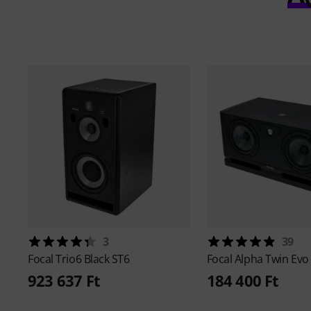
3
39
Focal
Trio6 Black ST6
Focal
Alpha Twin Evo
923 637 Ft
184 400 Ft