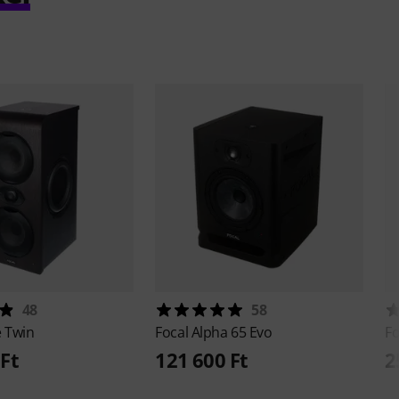
48
58
 Twin
Focal
Alpha 65 Evo
F
Ft
121 600 Ft
2