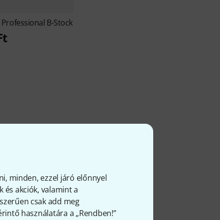
 Professional B-Stock
Ft
l
ni, minden, ezzel járó előnnyel
 és akciók, valamint a
gyszerűen csak add meg
 érintő használatára a „Rendben!”