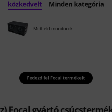
közkedvelt
Minden kategória
Midfield monitorok
Fedezd fel Focal termékeit
z) Focal gyártó csúcstermé