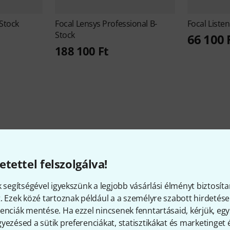
-Stock
Focal
Lensys Professional B-
Focal
Listen
Stock
66 100 
188 100 Ft
Focal - érdekességek a cégrő
etettel felszolgálva!
k segítségével igyekszünk a legjobb vásárlási élményt biztosíta
. Ezek közé tartoznak például a a személyre szabott hirdetések
RAKTÁRON
Ø ELÉRHETŐSÉG
enciák mentése. Ha ezzel nincsenek fenntartásaid, kérjük, e
20+
91.24% (1 év)
yezésed a sütik preferenciákat, statisztikákat és marketinget