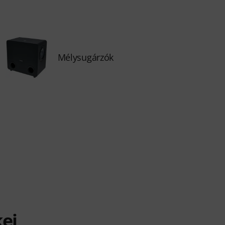
Mélysugárzók
kei