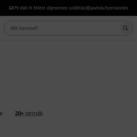
79 000 Ft fölött díjmentes szállítás
Javítás/Szervizelés
Kere
se
20+
termék