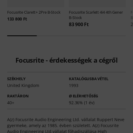
Focusrite
Clarett+ 2Pre B-Stock
Focusrite
Scarlett 4i4 4th Gener
F
B-Stock
B
133 800 Ft
83 900 Ft
2
Focusrite - érdekességek a cégről
SZÉKHELY
KATALÓGUSBA VÉTEL
United Kingdom
1993
RAKTÁRON
Ø ELÉRHETŐSÉG
40+
92.36% (1 év)
A(z) Focusrite Audio Engineering Ltd. vállalat Ruppert Neve
gyermeke, amely az 1985. évben született. A(z) Focusrite
Audio Engineering Ltd.vállalat főhadiszállása High