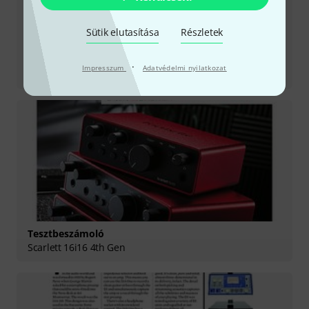
Sütik elutasítása
Részletek
Tesztbeszámoló
·
Impresszum
Adatvédelmi nyilatkozat
ISA Two
Tesztbeszámoló
Scarlett 16i16 4th Gen