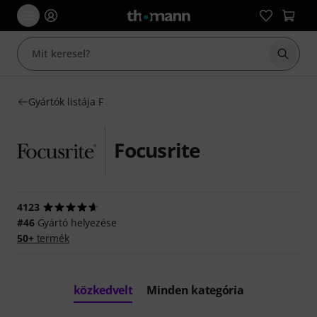
Keresés
Gyártók listája F
Focusrite
4123
#46
Gyártó helyezése
50+
termék
közkedvelt
Minden kategória