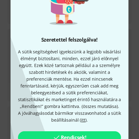
Tesztbeszámoló
Scarlett Solo 4th Gen
Szeretettel felszolgálva!
A sütik segítségével igyekszünk a legjobb vásárlási
élményt biztosítani, minden, ezzel járó előnnyel
együtt. Ezek közé tartoznak például a a személyre
szabott hirdetések és akciók, valamint a
preferenciák mentése. Ha ezzel nincsenek
fenntartásaid, kérjük, egyszerűen csak add meg
Tesztbeszámoló
beleegyezésed a sütik preferenciákat,
Clarett+ OctoPre
statisztikákat és marketinget érintő használatára a
„Rendben!” gombra kattintva. (
összes mutatása
).
A jóváhagyásodat bármikor visszavonhatod a sütik
beállításainál (
itt
).
Rendicsek!