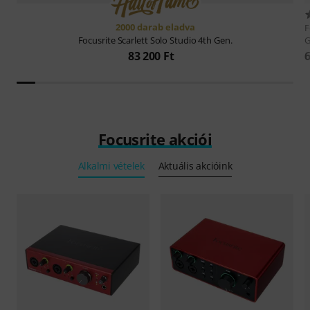
2000 darab eladva
F
G
Focusrite
Scarlett Solo Studio 4th Gen.
6
83 200 Ft
Focusrite akciói
Alkalmi vételek
Aktuális akcióink