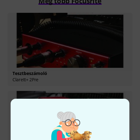
Még több Focusrite
Tesztbeszámoló
Clarett+ 2Pre