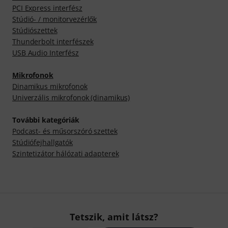
PCI Express interfész
Stúdió- / monitorvezérlők
Stúdiószettek
Thunderbolt interfészek
USB Audio Interfész
Mikrofonok
Dinamikus mikrofonok
Univerzális mikrofonok (dinamikus)
További kategóriák
Podcast- és műsorszóró szettek
Stúdiófejhallgatók
Szintetizátor hálózati adapterek
Tetszik, amit látsz?