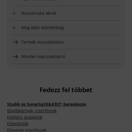
Visszahívást kérek
Még több elérhetőség
Termék visszaküldése
Minden kapcsolattartó
Fedezz fel többet
Studió és hangrögzít&#337; berendezés
Bővítőkártyák, interfészek
Digitális átalakítók
Előerősítők
Ethernet interfészek