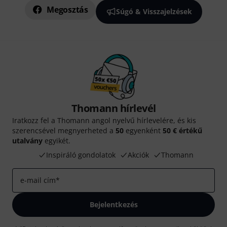
Megosztás
Súgó & Visszajelzések
Thomann hírlevél
Iratkozz fel a Thomann angol nyelvű hírlevelére, és kis
szerencsével megnyerheted a
50
egyenként
50 € értékű
utalvány
egyikét.
Inspiráló gondolatok
Akciók
Thomann
e-mail cím
*
Bejelentkezés