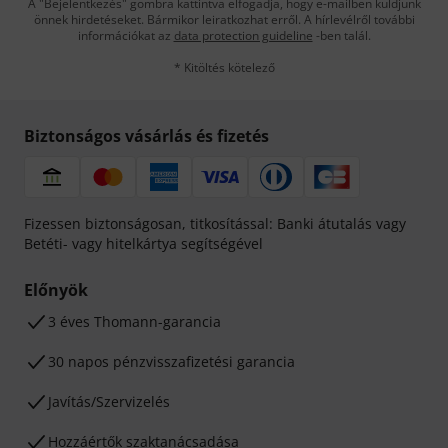
A "Bejelentkezés" gombra kattintva elfogadja, hogy e-mailben küldjünk
önnek hirdetéseket. Bármikor leiratkozhat erről. A hírlevélről további
információkat az
data protection guideline
-ben talál.
* Kitöltés kötelező
Biztonságos vásárlás és fizetés
Fizessen biztonságosan, titkosítással: Banki átutalás vagy
Betéti- vagy hitelkártya segítségével
Előnyök
3 éves Thomann-garancia
30 napos pénzvisszafizetési garancia
Javítás/Szervizelés
Hozzáértők szaktanácsadása