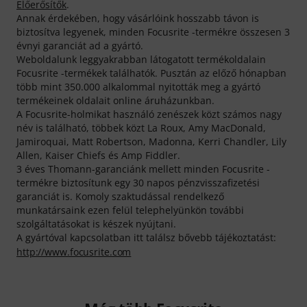
Előerősítők
.
Annak érdekében, hogy vásárlóink hosszabb távon is
biztosítva legyenek, minden Focusrite -termékre összesen 3
évnyi garanciát ad a gyártó.
Weboldalunk leggyakrabban látogatott termékoldalain
Focusrite -termékek találhatók. Pusztán az előző hónapban
több mint 350.000 alkalommal nyitották meg a gyártó
termékeinek oldalait online áruházunkban.
A Focusrite-holmikat használó zenészek közt számos nagy
név is található, többek közt La Roux, Amy MacDonald,
Jamiroquai, Matt Robertson, Madonna, Kerri Chandler, Lily
Allen, Kaiser Chiefs és Amp Fiddler.
3 éves Thomann-garanciánk mellett minden Focusrite -
termékre biztosítunk egy 30 napos pénzvisszafizetési
garanciát is. Komoly szaktudással rendelkező
munkatársaink ezen felül telephelyünkön további
szolgáltatásokat is készek nyújtani.
A gyártóval kapcsolatban itt találsz bővebb tájékoztatást:
http://www.focusrite.com