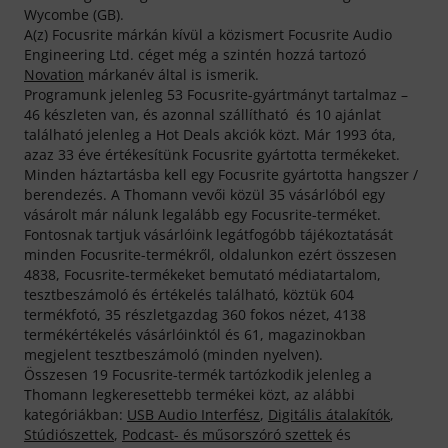
Wycombe (GB).
A(z) Focusrite márkán kívül a közismert Focusrite Audio
Engineering Ltd. céget még a szintén hozzá tartozó
Novation
márkanév által is ismerik.
Programunk jelenleg 53 Focusrite-gyártmányt tartalmaz –
46 készleten van, és azonnal szállítható és 10 ajánlat
található jelenleg a Hot Deals akciók közt. Már 1993 óta,
azaz 33 éve értékesítünk Focusrite gyártotta termékeket.
Minden háztartásba kell egy Focusrite gyártotta hangszer /
berendezés. A Thomann vevői közül 35 vásárlóból egy
vásárolt már nálunk legalább egy Focusrite-terméket.
Fontosnak tartjuk vásárlóink legátfogóbb tájékoztatását
minden Focusrite-termékről, oldalunkon ezért összesen
4838, Focusrite-termékeket bemutató médiatartalom,
tesztbeszámoló és értékelés található, köztük 604
termékfotó, 35 részletgazdag 360 fokos nézet, 4138
termékértékelés vásárlóinktól és 61, magazinokban
megjelent tesztbeszámoló (minden nyelven).
Összesen 19 Focusrite-termék tartózkodik jelenleg a
Thomann legkeresettebb termékei közt, az alábbi
kategóriákban:
USB Audio Interfész
,
Digitális átalakítók
,
Stúdiószettek
,
Podcast- és műsorszóró szettek
és