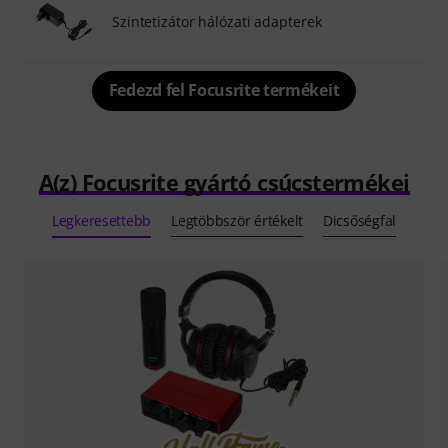
Szintetizátor hálózati adapterek
Fedezd fel Focusrite termékeit
A(z) Focusrite gyártó csúcstermékei
Legkeresettebb
Legtöbbször értékelt
Dicsőségfal