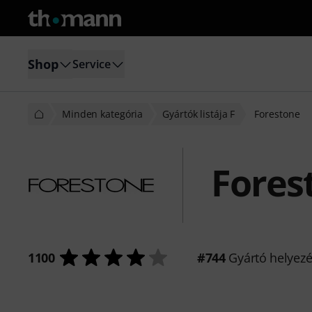
Shop
Service
Minden kategória
Gyártók listája F
Forestone
Fores
1100
#744
Gyártó helyez