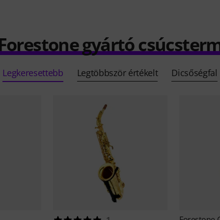
 Forestone gyártó csúcster
Legkeresettebb
Legtöbbször értékelt
Dicsőségfal
Forestone
1