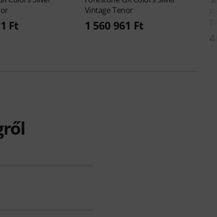
nor
Vintage Tenor
F
Te
1 Ft
1 560 961 Ft
4
gről