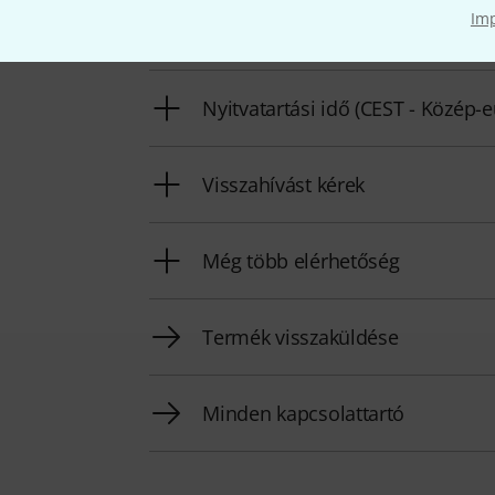
Im
Készítsd elő ügyfélszámodat
Nyitvatartási idő (CEST - Közép-
Visszahívást kérek
Még több elérhetőség
Termék visszaküldése
Minden kapcsolattartó