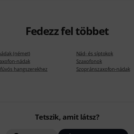
Fedezz fel többet
tnádak (német)
Nád- és síptokok
zaxofon-nádak
Szaxofonok
afúvós hangszerekhez
Szopránszaxofon-nádak
Tetszik, amit látsz?