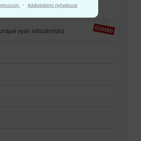
·
presszum
Adatvédelmi nyilatkozat
európai nyári időszámítás)