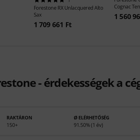
Cognac Te
Forestone
RX Unlacquered Alto
Sax
1 560 96
1 709 661 Ft
estone - érdekességek a cé
RAKTÁRON
Ø ELÉRHETŐSÉG
150+
91.50% (1 év)