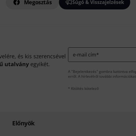
Megosztás
Súgó & Visszajelzések
e-mail cím
*
velére, és kis szerencsével
kű utalvány
egyikét.
A "Bejelentkezés" gombra kattintva elfo
erről. A hírlevélről további információka
* Kitöltés kötelező
Előnyök