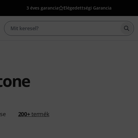
3 éves garancia
Elégedettségi Garancia
Kere
tone
ése
200+
termék