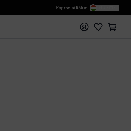
Kapcsolat
Rólunk
HU / FT
sés indítása {searchTerm} keresőszóval