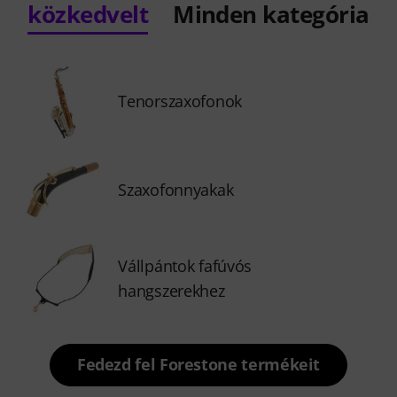
közkedvelt
Minden kategória
Tenorszaxofonok
Szaxofonnyakak
Vállpántok fafúvós
hangszerekhez
Fedezd fel Forestone termékeit