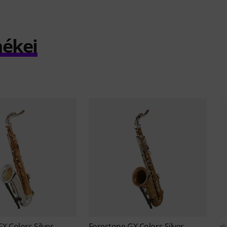
mékei
GX Colors Silver
Forestone
GX Colors Silver