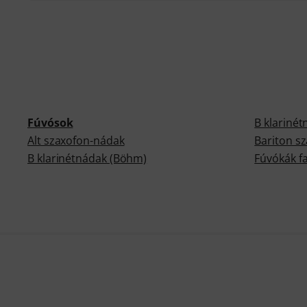
Fúvósok
B klariné
Alt szaxofon-nádak
Bariton s
B klarinétnádak (Böhm)
Fúvókák f