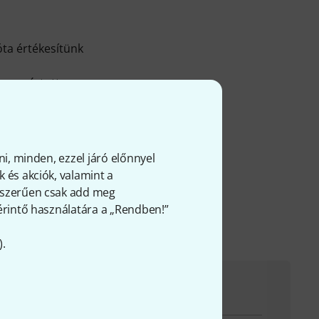
ta értékesítünk
ne gyártotta
doskodik, nem beszélve a
28 részletgazdag 360
com
ni, minden, ezzel járó előnnyel
 és akciók, valamint a
gyszerűen csak add meg
 érintő használatára a „Rendben!”
).
evétel esetén örömmel áll rendelkezésedre