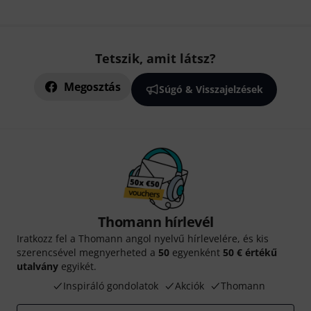
Tetszik, amit látsz?
Megosztás
Súgó & Visszajelzések
Thomann hírlevél
Iratkozz fel a Thomann angol nyelvű hírlevelére, és kis
szerencsével megnyerheted a
50
egyenként
50 € értékű
utalvány
egyikét.
Inspiráló gondolatok
Akciók
Thomann