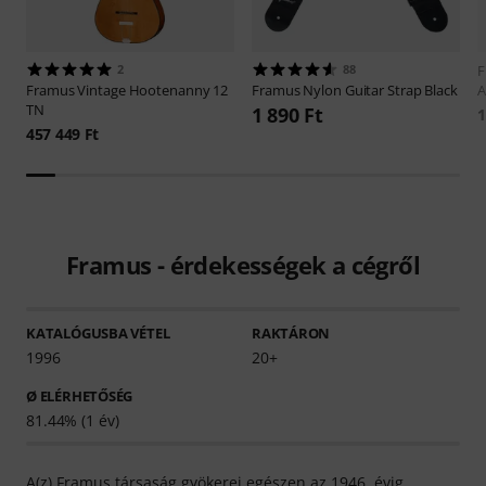
2
88
F
Framus
Vintage Hootenanny 12
Framus
Nylon Guitar Strap Black
A
TN
1 890 Ft
1
457 449 Ft
Framus - érdekességek a cégről
KATALÓGUSBA VÉTEL
RAKTÁRON
1996
20+
Ø ELÉRHETŐSÉG
81.44% (1 év)
A(z) Framus társaság gyökerei egészen az 1946. évig