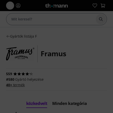
Keresés
Gyártók listája F
Framus
559
#580
Gyártó helyezése
40+
termék
közkedvelt
Minden kategória