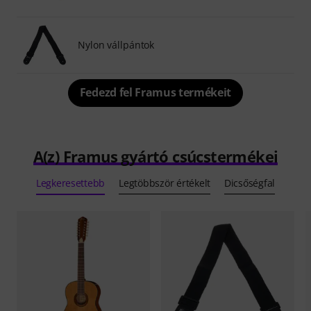
Nylon vállpántok
Fedezd fel Framus termékeit
A(z) Framus gyártó csúcstermékei
Legkeresettebb
Legtöbbször értékelt
Dicsőségfal