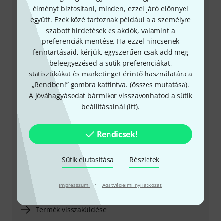
élményt biztosítani, minden, ezzel járó előnnyel
együtt. Ezek közé tartoznak például a a személyre
szabott hirdetések és akciók, valamint a
preferenciák mentése. Ha ezzel nincsenek
+49-9546-9223-531
fenntartásaid, kérjük, egyszerűen csak add meg
beleegyezésed a sütik preferenciákat,
Ügyfélszolgálatunk minden kérdés és észrevétel esetén
statisztikákat és marketinget érintő használatára a
örömmel áll rendelkezésedre
„Rendben!” gombra kattintva. (
összes mutatása
).
A jóváhagyásodat bármikor visszavonhatod a sütik
Készítsd elő ügyfélszámodat
beállításainál (
itt
).
Nyitvatartási idő (CEST - Közép-európai
Rendicsek!
nyári időszámítás)
Sütik elutasítása
Részletek
Visszahívást kérek
·
Még több elérhetőség
Impresszum
Adatvédelmi nyilatkozat
Termék visszaküldése