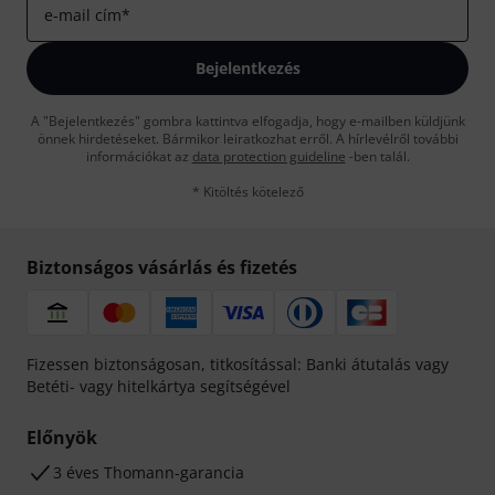
e-mail cím
*
Bejelentkezés
A "Bejelentkezés" gombra kattintva elfogadja, hogy e-mailben küldjünk
önnek hirdetéseket. Bármikor leiratkozhat erről. A hírlevélről további
információkat az
data protection guideline
-ben talál.
* Kitöltés kötelező
Biztonságos vásárlás és fizetés
Fizessen biztonságosan, titkosítással: Banki átutalás vagy
Betéti- vagy hitelkártya segítségével
Előnyök
3 éves Thomann-garancia