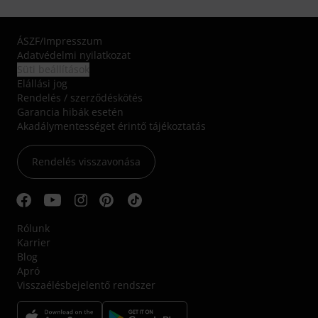
ÁSZF
/
Impresszum
Adatvédelmi nyilatkozat
Süti beállítások
Elállási jog
Rendelés / szerződéskötés
Garancia hibák esetén
Akadálymentességet érintő tájékoztatás
Rendelés visszavonása
Rólunk
Karrier
Blog
Apró
Visszaélésbejelentő rendszer