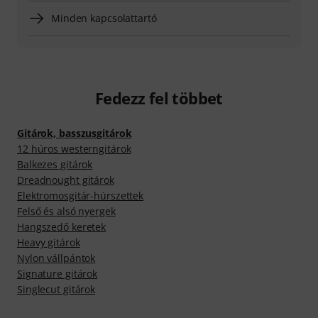
Minden kapcsolattartó
Fedezz fel többet
Gitárok, basszusgitárok
12 húros westerngitárok
Balkezes gitárok
Dreadnought gitárok
Elektromosgitár-húrszettek
Felső és alsó nyergek
Hangszedő keretek
Heavy gitárok
Nylon vállpántok
Signature gitárok
Singlecut gitárok