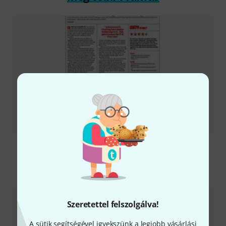
Tesztbeszámoló
Vintage Hootenanny 12 HP
Így érhetsz el minket
Szeretettel felszolgálva!
Ügyfélszolgálat - Magyarország
A sütik segítségével igyekszünk a legjobb vásárlási