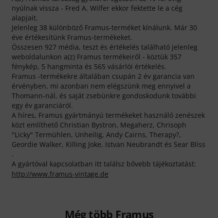
nyúlnak vissza - Fred A. Wilfer ekkor fektette le a cég
alapjait.
Jelenleg 38 különböző Framus-terméket kínálunk. Már 30
éve értékesítünk Framus-termékeket.
Összesen 927 média, teszt és értékelés található jelenleg
weboldalunkon a(z) Framus termékeiről - köztük 357
fénykép, 5 hangminta és 565 vásárlói értékelés.
Framus -termékekre általában csupán 2 év garancia van
érvényben, mi azonban nem elégszünk meg ennyivel a
Thomann-nál, és saját zsebünkre gondoskodunk további
egy év garanciáról.
A híres, Framus gyártmányú termékeket használó zenészek
közt említhető Christian Bystron, Megaherz, Chrisoph
"Licky" Termühlen, Unheilig, Andy Cairns, Therapy?,
Geordie Walker, Killing Joke, Istvan Neubrandt és Sear Bliss
.
A gyártóval kapcsolatban itt találsz bővebb tájékoztatást:
http://www.framus-vintage.de
Még több Framus