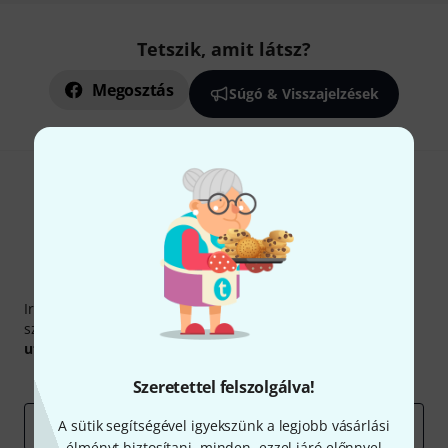
Tetszik, amit látsz?
Megosztás
Súgó & Visszajelzések
Thomann hírlevél
Iratkozz fel a Thomann angol nyelvű hírlevelére, és kis
szerencsével megnyerheted a
50
egyenként
50 € értékű
utalvány
egyikét.
Inspiráló gondolatok
Akciók
Thomann
Szeretettel felszolgálva!
A sütik segítségével igyekszünk a legjobb vásárlási
e-mail cím
*
élményt biztosítani, minden, ezzel járó előnnyel