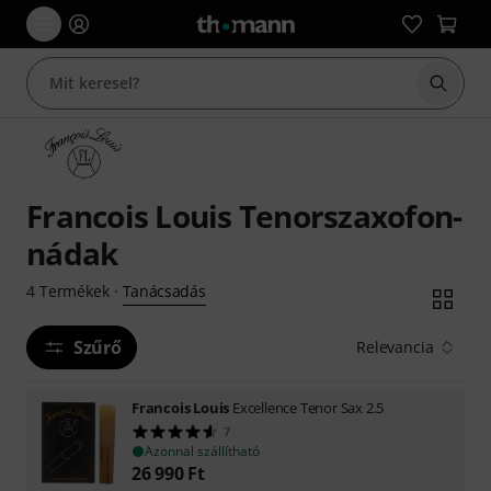
Keresés
Francois Louis Tenorszaxofon-
nádak
Tanácsadás
4
Termékek
·
Szűrő
Relevancia
Francois Louis
Excellence Tenor Sax 2.5
7
Azonnal szállítható
26 990
Ft