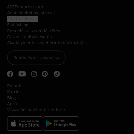
ÁSZF
/
Impresszum
Adatvédelmi nyilatkozat
Süti beállítások
Elállási jog
Rendelés / szerződéskötés
Garancia hibák esetén
Akadálymentességet érintő tájékoztatás
Rendelés visszavonása
Rólunk
Karrier
Blog
Apró
Visszaélésbejelentő rendszer