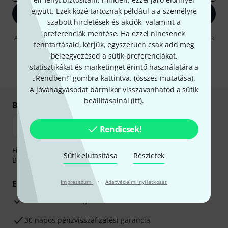
együtt. Ezek közé tartoznak például a a személyre
Bejelentkezés
szabott hirdetések és akciók, valamint a
preferenciák mentése. Ha ezzel nincsenek
A "Bejelentkezés" gombra kattintva elfogadja, hogy e-mailben küldjünk
fenntartásaid, kérjük, egyszerűen csak add meg
önnek hirdetéseket. Bármikor leiratkozhat erről. A hírlevélről további
információkat az
data protection guideline
-ben talál.
beleegyezésed a sütik preferenciákat,
statisztikákat és marketinget érintő használatára a
* Kitöltés kötelező
„Rendben!” gombra kattintva. (
összes mutatása
).
A jóváhagyásodat bármikor visszavonhatod a sütik
beállításainál (
itt
).
Biztonságos vásárlás és fizetés
Rendicsek!
Fizessen biztonságosan, titkosítással: Banki átutalás vagy
Sütik elutasítása
Részletek
Betéti- vagy hitelkártya segítségével
·
Előnyök
Impresszum
Adatvédelmi nyilatkozat
3 éves Thomann-garancia
30 napos pénzvisszafizetési garancia