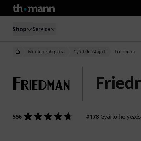
Shop
Service
Minden kategória
Gyártók listája F
Friedman
Frie
556
#178
Gyártó helyezé