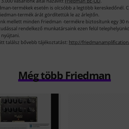
 3.000 vásárlónk által hazavitt
Friedman BE-OD
.
man-termékek esetén is olcsóbb a legtöbb kereskedőnél. 
edman-termék árát gördítettük le az árlejtőn.
k mellett minden Friedman -termékre biztosítunk egy 30 n
ktudással rendelkező munkatársaink ezen felül telephelyünk
 nyújtani.
itt találsz bővebb tájékoztatást:
http://friedmanamplificatio
Még több Friedman