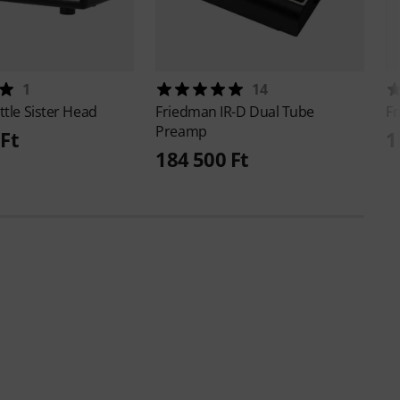
1
14
ittle Sister Head
Friedman
IR-D Dual Tube
F
Preamp
Ft
1
184 500 Ft