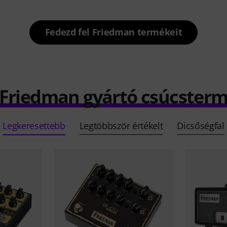
Fedezd fel Friedman termékeit
 Friedman gyártó csúcster
Legkeresettebb
Legtöbbször értékelt
Dicsőségfal