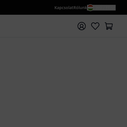
Kapcsolat
Rólunk
HU / FT
sés indítása {searchTerm} keresőszóval