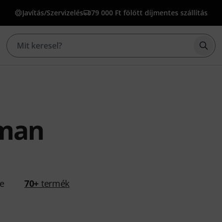
Javítás/Szervizelés
79 000 Ft fölött díjmentes szállítás
Kere
dman
se
70+
termék