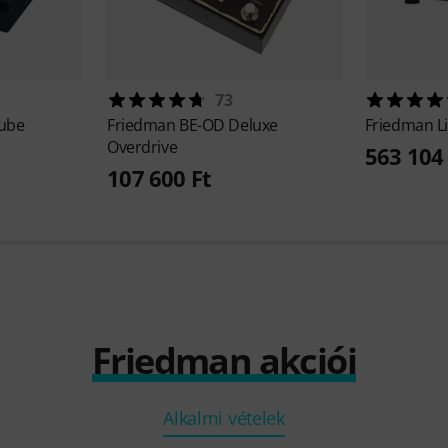
73
Tube
Friedman
BE-OD Deluxe
Friedman
L
Overdrive
563 104 
107 600 Ft
Friedman akciói
Alkalmi vételek