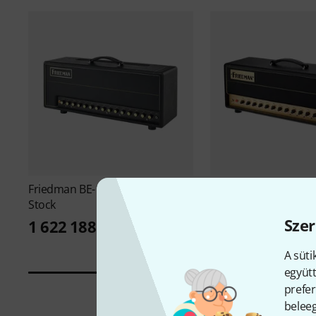
Friedman
BE-100 Deluxe Head B-
Friedman
BE-50 Delu
Stock
1 408 348 Ft
Szer
1 622 188 Ft
A süti
együtt
prefer
beleeg