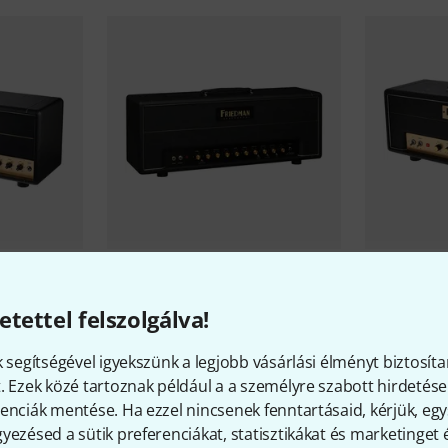
xe B-Stock
Friedman
Jose Arredondo Head
Friedman
P
B-Stock
1 043 24
etettel felszolgálva!
1 721 401 Ft
k segítségével igyekszünk a legjobb vásárlási élményt biztosíta
. Ezek közé tartoznak például a a személyre szabott hirdetések
enciák mentése. Ha ezzel nincsenek fenntartásaid, kérjük, e
yezésed a sütik preferenciákat, statisztikákat és marketinget