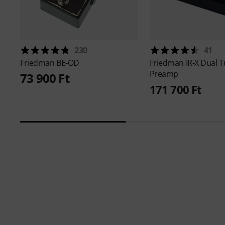
230
41
Friedman
BE-OD
Friedman
IR-X Dual 
Preamp
73 900 Ft
171 700 Ft