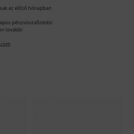
Csak az előző hónapban
apos pénzvisszafizetési
ön további
n.com