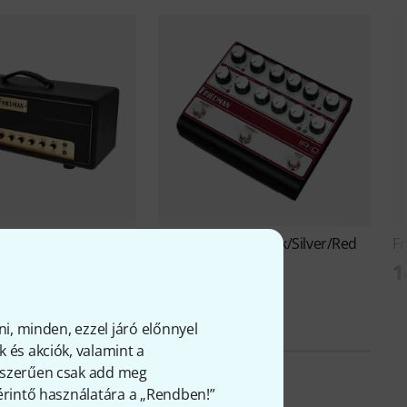
lex Head B-Stock
Friedman
IR-D Black/Silver/Red
F
B-Stock
9 Ft
1
173 700 Ft
ni, minden, ezzel járó előnnyel
 és akciók, valamint a
gyszerűen csak add meg
 érintő használatára a „Rendben!”