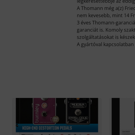
legkeresettebbje az eddig
A Thomann még a(z) Fried
nem kevesebb, mint 14 Fri
3 éves Thomann-garancián
garanciát is. Komoly sza
szolgáltatásokat is készek
A gyártóval kapcsolatban 