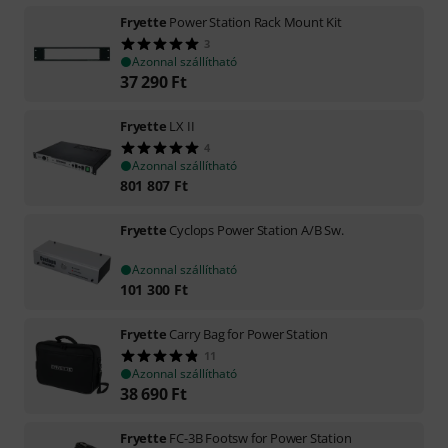
Fryette
Power Station Rack Mount Kit
3
Azonnal szállítható
37 290
Ft
Fryette
LX II
4
Azonnal szállítható
801 807
Ft
Fryette
Cyclops Power Station A/B Sw.
Azonnal szállítható
101 300
Ft
Fryette
Carry Bag for Power Station
11
Azonnal szállítható
38 690
Ft
Fryette
FC-3B Footsw for Power Station