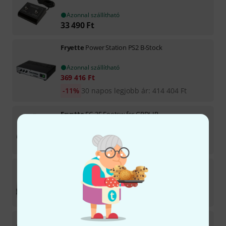
Azonnal szállítható
33 490
Ft
Fryette
Power Station PS2 B-Stock
Azonnal szállítható
369 416
Ft
-11%
30 napos legjobb ár
:
414 404
Ft
Fryette
FC-3E Footsw for GPDI-IR
Azonnal szállítható
33 490
Ft
Fryette
Valvulator Mini Buffer
8–10 héten belül szállítható
105 200
Ft
Fryette
FC-1A Footswitch for Cyclops