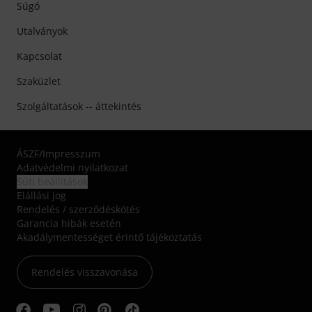
Súgó
Utalványok
Kapcsolat
Szaküzlet
Szolgáltatások -- áttekintés
ÁSZF
/
Impresszum
Adatvédelmi nyilatkozat
Süti beállítások
Elállási jog
Rendelés / szerződéskötés
Garancia hibák esetén
Akadálymentességet érintő tájékoztatás
Rendelés visszavonása