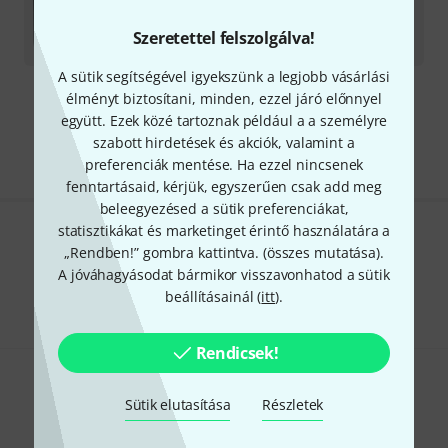
Azonnal szállítható
Szeretettel felszolgálva!
22 190
Ft
A sütik segítségével igyekszünk a legjobb vásárlási
élményt biztosítani, minden, ezzel járó előnnyel
Díjmentes szállítás 79 000 Ft fölött
együtt. Ezek közé tartoznak például a a személyre
Minden ár tartalmazza az ÁFÁ-t
szabott hirdetések és akciók, valamint a
preferenciák mentése. Ha ezzel nincsenek
fenntartásaid, kérjük, egyszerűen csak add meg
beleegyezésed a sütik preferenciákat,
statisztikákat és marketinget érintő használatára a
Tetszik, amit látsz?
„Rendben!” gombra kattintva. (
összes mutatása
).
A jóváhagyásodat bármikor visszavonhatod a sütik
Megosztás
Súgó & Visszajelzések
beállításainál (
itt
).
Rendicsek!
Sütik elutasítása
Részletek