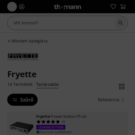
Keresés
Minden kategória
Fryette
Tanácsadás
14
Termékek
·
Szűrő
Relevancia
Fryette
Power Station PS-2A
45
LEGKERESETTEBB
Azonnal szállítható