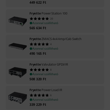
449 622
Ft
Fryette
Power Station 100
20
Azonnal szállítható
565 634
Ft
Fryette
ZMACS 4x4 Amp/Cab Switch
4
Azonnal szállítható
490 165
Ft
Fryette
Valvulator GPDI/IR
8
Azonnal szállítható
508 320
Ft
Fryette
Power Load IR
6
Azonnal szállítható
339 229
Ft