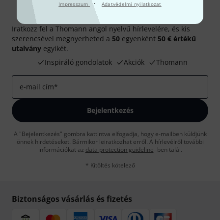
·
Impresszum
Adatvédelmi nyilatkozat
Thomann hírlevél
Iratkozz fel a Thomann angol nyelvű hírlevelére, és kis
szerencsével megnyerheted a
50
egyenként
50 € értékű
utalvány
egyikét.
Inspiráló gondolatok
Akciók
Thomann
e-mail cím
*
Bejelentkezés
A "Bejelentkezés" gombra kattintva elfogadja, hogy e-mailben küldjünk
önnek hirdetéseket. Bármikor leiratkozhat erről. A hírlevélről további
információkat az
data protection guideline
-ben talál.
* Kitöltés kötelező
Biztonságos vásárlás és fizetés