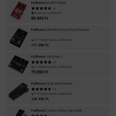
Fulltone
69 MKII Pedal
63
Azonnal szállítható
86 400
Ft
Fulltone
Ultimate Octave Fuzz/Octave
4–5 héten belül szállítható
111 500
Ft
Fulltone
Full-Drive 3
23
3–4 héten belül szállítható
75 090
Ft
Fulltone
Clyde Wah Deluxe
54
7–9 héten belül szállítható
124 100
Ft
Fulltone
Custom Shop Supa-Wah
4