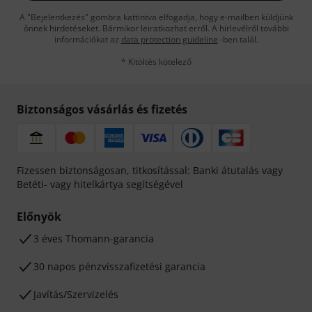
A "Bejelentkezés" gombra kattintva elfogadja, hogy e-mailben küldjünk
önnek hirdetéseket. Bármikor leiratkozhat erről. A hírlevélről további
információkat az
data protection guideline
-ben talál.
* Kitöltés kötelező
Biztonságos vásárlás és fizetés
Fizessen biztonságosan, titkosítással: Banki átutalás vagy
Betéti- vagy hitelkártya segítségével
Előnyök
3 éves Thomann-garancia
30 napos pénzvisszafizetési garancia
Javítás/Szervizelés