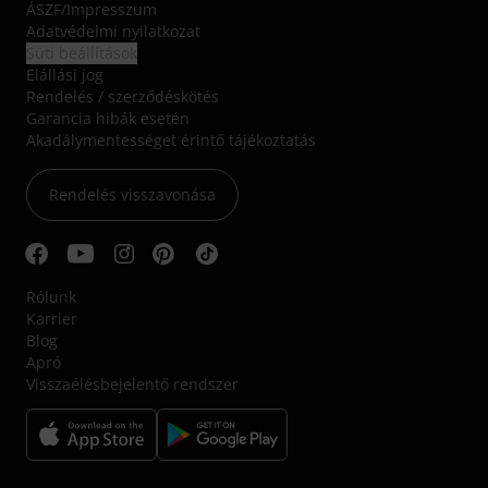
ÁSZF
/
Impresszum
Adatvédelmi nyilatkozat
Süti beállítások
Elállási jog
Rendelés / szerződéskötés
Garancia hibák esetén
Akadálymentességet érintő tájékoztatás
Rendelés visszavonása
Rólunk
Karrier
Blog
Apró
Visszaélésbejelentő rendszer