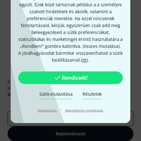
együtt. Ezek közé tartoznak például a a személyre
szabott hirdetések és akciók, valamint a
Megosztás
Súgó & Visszajelzések
preferenciák mentése. Ha ezzel nincsenek
fenntartásaid, kérjük, egyszerűen csak add meg
beleegyezésed a sütik preferenciákat,
statisztikákat és marketinget érintő használatára a
„Rendben!” gombra kattintva. (
összes mutatása
).
A jóváhagyásodat bármikor visszavonhatod a sütik
beállításainál (
itt
).
Thomann hírlevél
Rendicsek!
Iratkozz fel a Thomann angol nyelvű hírlevelére, és kis
szerencsével megnyerheted a
50
egyenként
50 € értékű
utalvány
egyikét.
Sütik elutasítása
Részletek
Inspiráló gondolatok
Akciók
Thomann
·
Impresszum
Adatvédelmi nyilatkozat
e-mail cím
*
Bejelentkezés