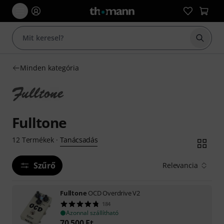
Keresés
Minden kategória
Fulltone
Tanácsadás
12
Termékek
·
Szűrő
Relevancia
Fulltone
OCD Overdrive V2
184
Azonnal szállítható
70 500
Ft