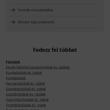
Termék visszaküldése
Minden kapcsolattartó
Fedezz fel többet
Fúvósok
Egyéb fafúvós hangszertokok és -táskák
Fuvolatáskák és -tokok
Fúvókatokok
Harsonatáskák és -tokok
Szaxofontáskák és -tokok
Szordínótokok és -táskák
Szárnykűrttáskák és -tokok
Trombitatáskák és -tokok