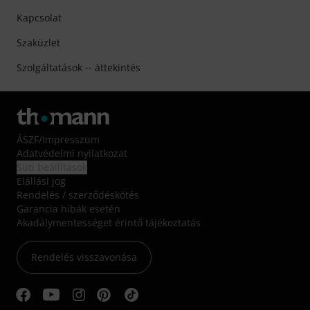
Kapcsolat
Szaküzlet
Szolgáltatások -- áttekintés
ÁSZF
/
Impresszum
Adatvédelmi nyilatkozat
Süti beállítások
Elállási jog
Rendelés / szerződéskötés
Garancia hibák esetén
Akadálymentességet érintő tájékoztatás
Rendelés visszavonása