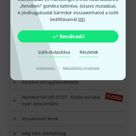
„Rendben!” gombra kattintva. (
összes mutatása
).
Ügyfélszolgálat - Magyarország
A jóváhagyásodat bármikor visszavonhatod a sütik
beállításainál (
itt
).
Rendicsek!
+49-9546-9223-531
Sütik elutasítása
Részletek
Ügyfélszolgálatunk minden kérdés és észrevétel esetén
·
örömmel áll rendelkezésedre
Impresszum
Adatvédelmi nyilatkozat
Készítsd elő ügyfélszámodat
Nyitvatartási idő (CEST - Közép-európai
nyári időszámítás)
Visszahívást kérek
Még több elérhetőség