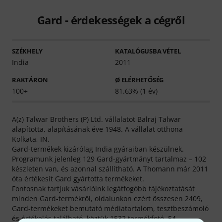
Gard - érdekességek a cégről
SZÉKHELY
KATALÓGUSBA VÉTEL
India
2011
RAKTÁRON
Ø ELÉRHETŐSÉG
100+
81.63% (1 év)
A(z) Talwar Brothers (P) Ltd. vállalatot Balraj Talwar
alapította, alapításának éve 1948. A vállalat otthona
Kolkata, IN.
Gard-termékek kizárólag India gyáraiban készülnek.
Programunk jelenleg 129 Gard-gyártmányt tartalmaz – 102
készleten van, és azonnal szállítható. A Thomann már 2011
óta értékesít Gard gyártotta termékeket.
Fontosnak tartjuk vásárlóink legátfogóbb tájékoztatását
minden Gard-termékről, oldalunkon ezért összesen 2409,
Gard-termékeket bemutató médiatartalom, tesztbeszámoló
és értékelés található, köztük 1532 termékfotó, 54