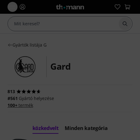
Keresés
Gyártók listája G
Gard
813
#561
Gyártó helyezése
100+
termék
közkedvelt
Minden kategória