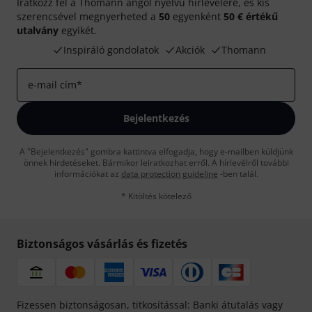
Iratkozz fel a Thomann angol nyelvű hírlevelére, és kis
szerencsével megnyerheted a
50
egyenként
50 € értékű
utalvány
egyikét.
Inspiráló gondolatok
Akciók
Thomann
e-mail cím
*
Bejelentkezés
A "Bejelentkezés" gombra kattintva elfogadja, hogy e-mailben küldjünk
önnek hirdetéseket. Bármikor leiratkozhat erről. A hírlevélről további
információkat az
data protection guideline
-ben talál.
* Kitöltés kötelező
Biztonságos vásárlás és fizetés
Fizessen biztonságosan, titkosítással: Banki átutalás vagy