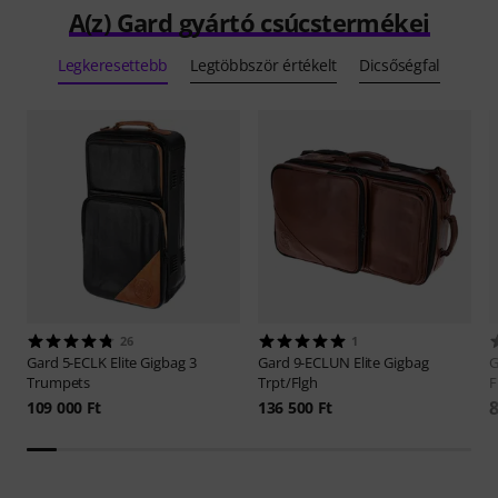
A(z) Gard gyártó csúcstermékei
Legkeresettebb
Legtöbbször értékelt
Dicsőségfal
26
1
Gard
5-ECLK Elite Gigbag 3
Gard
9-ECLUN Elite Gigbag
G
Trumpets
Trpt/Flgh
F
8
109 000 Ft
136 500 Ft