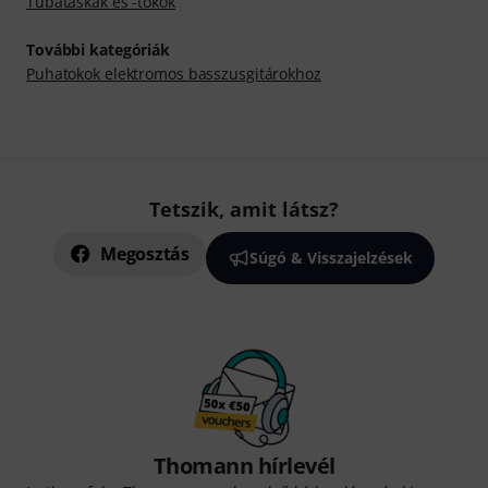
Tubatáskák és -tokok
További kategóriák
Puhatokok elektromos basszusgitárokhoz
Tetszik, amit látsz?
Megosztás
Súgó & Visszajelzések
Thomann hírlevél