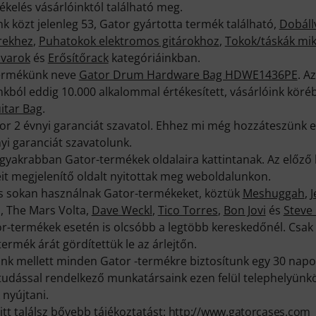
kelés vásárlóinktól található meg.
 közt jelenleg 53, Gator gyártotta termék található,
Dobáll
rekhez
,
Puhatokok elektromos gitárokhoz
,
Tokok/táskák mi
avarok
és
Erősítőrack
kategóriáinkban.
termékünk neve
Gator Drum Hardware Bag HDWE1436PE
. A
kból eddig 10.000 alkalommal értékesített, vásárlóink kör
itar Bag
.
or 2 évnyi garanciát szavatol. Ehhez mi még hozzáteszünk eg
yi garanciát szavatolunk.
ggyakrabban Gator-termékek oldalaira kattintanak. Az előz
it megjelenítő oldalt nyitottak meg weboldalunkon.
s sokan használnak Gator-termékeket, köztük
Meshuggah
,
J
, The Mars Volta,
Dave Weckl
,
Tico Torres
,
Bon Jovi
és
Steve
r-termékek esetén is olcsóbb a legtöbb kereskedőnél. Csa
ermék árát gördítettük le az árlejtőn.
k mellett minden Gator -termékre biztosítunk egy 30 napos
ktudással rendelkező munkatársaink ezen felül telephelyünk
 nyújtani.
itt találsz bővebb tájékoztatást:
http://www.gatorcases.com