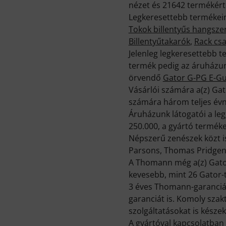
nézet és 21642 termékérté
Legkeresettebb termékeink
Tokok billentyűs hangsze
Billentyűtakarók
,
Rack cs
Jelenleg legkeresettebb 
termék pedig az áruházun
örvendő
Gator G-PG E-Gu
Vásárlói számára a(z) Gat
számára három teljes évn
Áruházunk látogatói a le
250.000, a gyártó terméke
Népszerű zenészek közt i
Parsons, Thomas Pridgen
A Thomann még a(z) Gato
kevesebb, mint 26 Gator-t
3 éves Thomann-garancián
garanciát is. Komoly sza
szolgáltatásokat is készek
A gyártóval kapcsolatban 