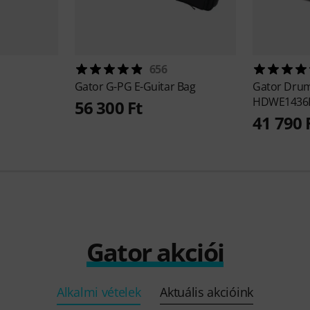
656
Gator
G-PG E-Guitar Bag
Gator
Drum
HDWE1436
56 300 Ft
41 790 
Gator akciói
Alkalmi vételek
Aktuális akcióink