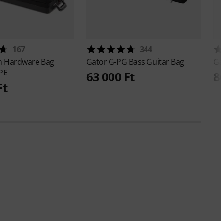
167
344
 Hardware Bag
Gator
G-PG Bass Guitar Bag
G
PE
63 000 Ft
8
Ft