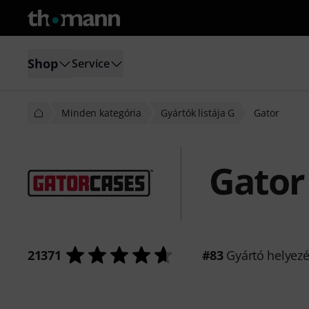
Shop
Service
Minden kategória
Gyártók listája G
Gator
Gator
21371
#83
Gyártó helyez