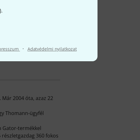
).
l
·
presszum
Adatvédelmi nyilatkozat
. Már 2004 óta, azaz 22
 egy Thomann-ügyfél
n Gator-termékkel
5 részletgazdag 360 fokos