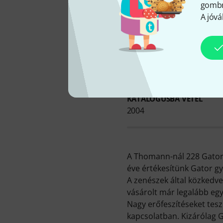
gombra
A jóvá
KATALÓGUSBA VÉTEL
2004
A Thomann-nál 228 Gator-t
éve értékesítünk Gator gy
A zenészek által közkedve
vásárolt már legalább eg
Nagy erőfeszítéseket tes
kapcsolatban. Kizárólag 