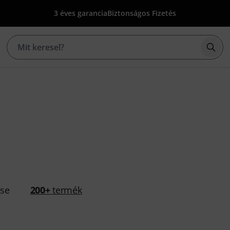
3 éves garancia
Biztonságos Fizetés
Kere
ése
200+
termék