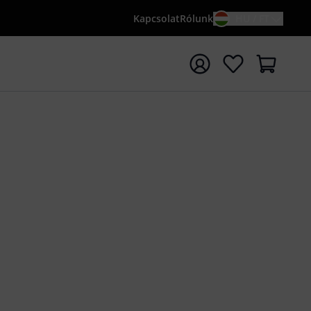
Kapcsolat
Rólunk
HU / FT
sés indítása {searchTerm} keresőszóval