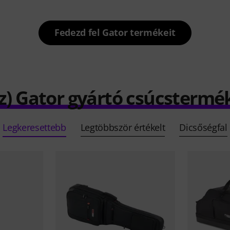
Fedezd fel Gator termékeit
z) Gator gyártó csúcstermé
Legkeresettebb
Legtöbbször értékelt
Dicsőségfal