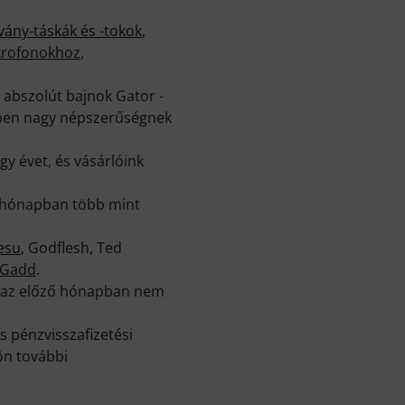
vány-táskák és -tokok
,
krofonokhoz
,
z abszolút bajnok Gator -
ében nagy népszerűségnek
y évet, és vásárlóink
ő hónapban több mint
esu
, Godflesh, Ted
 Gadd
.
k az előző hónapban nem
 pénzvisszafizetési
ön további