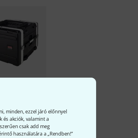
1
6L B-Stock
Ft
ni, minden, ezzel járó előnnyel
 és akciók, valamint a
gyszerűen csak add meg
 érintő használatára a „Rendben!”