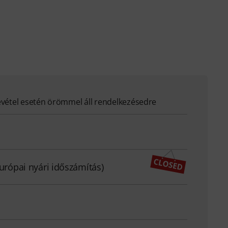
evétel esetén örömmel áll rendelkezésedre
európai nyári időszámítás)