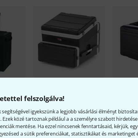
3
ransporter
Gator
GRC-10X4 3D Rack B-Stock
Gator
GRR-
etettel felszolgálva!
71 300 Ft
62 200 
k segítségével igyekszünk a legjobb vásárlási élményt biztosíta
. Ezek közé tartoznak például a a személyre szabott hirdetések
enciák mentése. Ha ezzel nincsenek fenntartásaid, kérjük, e
yezésed a sütik preferenciákat, statisztikákat és marketinget