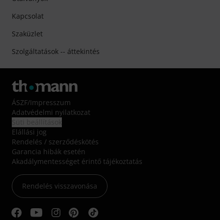
Kapcsolat
Szaküzlet
Szolgáltatások -- áttekintés
ÁSZF
/
Impresszum
Adatvédelmi nyilatkozat
Süti beállítások
Elállási jog
Rendelés / szerződéskötés
Garancia hibák esetén
Akadálymentességet érintő tájékoztatás
Rendelés visszavonása