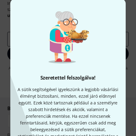
Iratkozz fel a Thomann angol nyelvű hírlevelére, és kis
szerencsével megnyerheted a
50
egyenként
50 € értékű
utalvány
egyikét.
Inspiráló gondolatok
Akciók
Thomann
e-mail cím
*
Bejelentkezés
A "Bejelentkezés" gombra kattintva elfogadja, hogy e-mailben küldjünk
önnek hirdetéseket. Bármikor leiratkozhat erről. A hírlevélről további
Szeretettel felszolgálva!
információkat az
data protection guideline
-ben talál.
* Kitöltés kötelező
A sütik segítségével igyekszünk a legjobb vásárlási
élményt biztosítani, minden, ezzel járó előnnyel
együtt. Ezek közé tartoznak például a a személyre
Biztonságos vásárlás és fizetés
szabott hirdetések és akciók, valamint a
preferenciák mentése. Ha ezzel nincsenek
fenntartásaid, kérjük, egyszerűen csak add meg
beleegyezésed a sütik preferenciákat,
Fizessen biztonságosan, titkosítással: Banki átutalás vagy