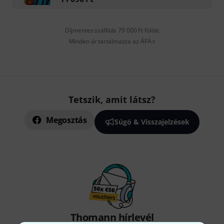
Díjmentes szállítás 79 000 Ft fölött
Minden ár tartalmazza az ÁFÁ-t
Tetszik, amit látsz?
Megosztás
Súgó & Visszajelzések
Thomann hírlevél