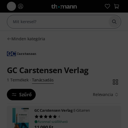
Keresés
Minden kategória
GC Carstensen Verlag
Tanácsadás
1
Termékek
·
Szűrő
Relevancia
GC Carstensen Verlag
E-Gitarren
4
Azonnal szállítható
11 090
Ft