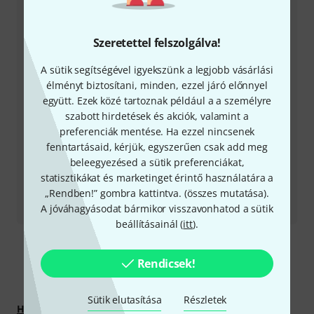
Készítsd elő ügyfélszámodat
Szeretettel felszolgálva!
Nyitvatartási idő (CEST - Közép-európai
nyári időszámítás)
A sütik segítségével igyekszünk a legjobb vásárlási
élményt biztosítani, minden, ezzel járó előnnyel
Visszahívást kérek
együtt. Ezek közé tartoznak például a a személyre
szabott hirdetések és akciók, valamint a
Még több elérhetőség
preferenciák mentése. Ha ezzel nincsenek
fenntartásaid, kérjük, egyszerűen csak add meg
Termék visszaküldése
beleegyezésed a sütik preferenciákat,
statisztikákat és marketinget érintő használatára a
„Rendben!” gombra kattintva. (
összes mutatása
).
Minden kapcsolattartó
A jóváhagyásodat bármikor visszavonhatod a sütik
beállításainál (
itt
).
Rendicsek!
Fedezz fel többet
Sütik elutasítása
Részletek
Hagyományos hangszerek