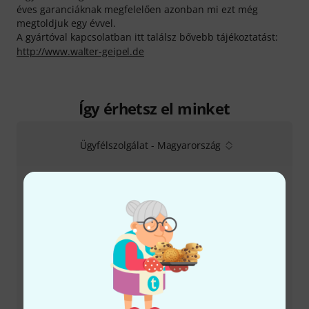
éves garanciáknak megfelelően azonban mi ezt még
megtoldjuk egy évvel.
A gyártóval kapcsolatban itt találsz bővebb tájékoztatást:
http://www.walter-geipel.de
Így érhetsz el minket
Ügyfélszolgálat - Magyarország
+49-9546-9223-531
Ügyfélszolgálatunk minden kérdés és észrevétel esetén
örömmel áll rendelkezésedre