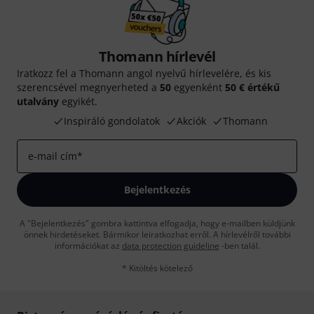
Thomann hírlevél
Iratkozz fel a Thomann angol nyelvű hírlevelére, és kis
szerencsével megnyerheted a
50
egyenként
50 € értékű
utalvány
egyikét.
Inspiráló gondolatok
Akciók
Thomann
e-mail cím
*
Bejelentkezés
A "Bejelentkezés" gombra kattintva elfogadja, hogy e-mailben küldjünk
önnek hirdetéseket. Bármikor leiratkozhat erről. A hírlevélről további
információkat az
data protection guideline
-ben talál.
* Kitöltés kötelező