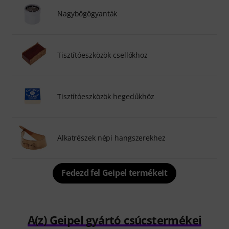
Nagybőgőgyanták
Tisztítóeszközök csellókhoz
Tisztítóeszközök hegedűkhöz
Alkatrészek népi hangszerekhez
Fedezd fel Geipel termékeit
A(z) Geipel gyártó csúcstermékei