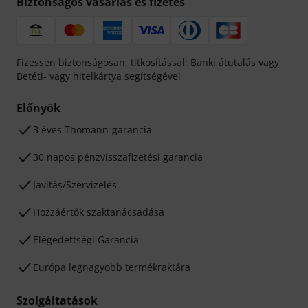
Biztonságos vásárlás és fizetés
Fizessen biztonságosan, titkosítással: Banki átutalás vagy
Betéti- vagy hitelkártya segítségével
Előnyök
3 éves Thomann-garancia
30 napos pénzvisszafizetési garancia
Javítás/Szervizelés
Hozzáértők szaktanácsadása
Elégedettségi Garancia
Európa legnagyobb termékraktára
Szolgáltatások