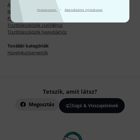
Alkatrészek népi hangszerekhez
·
Impresszum
Adatvédelmi nyilatkozat
Nagybőgőgyanták
Plektrumok népi- és húros hangszerekhez
Tisztítóeszközök csellókhoz
Tisztítóeszközök hegedűkhöz
További kategóriák
Hüvelykujjpengetők
Tetszik, amit látsz?
Megosztás
Súgó & Visszajelzések