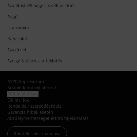
Szállítási költségek, szállítási idők
Súgó
Utalványok
Kapcsolat
Szaküzlet
Szolgáltatások -- áttekintés
ÁSZF
/
Impresszum
Adatvédelmi nyilatkozat
Süti beállítások
Elállási jog
Rendelés / szerződéskötés
Garancia hibák esetén
Akadálymentességet érintő tájékoztatás
Rendelés visszavonása