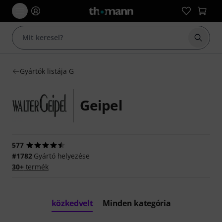
Keresés
Gyártók listája G
Geipel
577
#1782
Gyártó helyezése
30+
termék
közkedvelt
Minden kategória