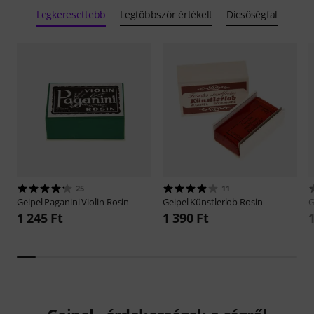
Legkeresettebb
Legtöbbször értékelt
Dicsőségfal
25
11
Geipel
Paganini Violin Rosin
Geipel
Künstlerlob Rosin
G
1 245 Ft
1 390 Ft