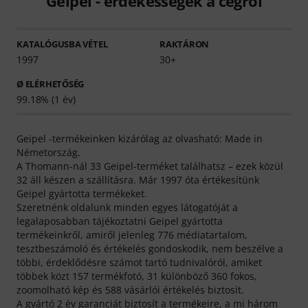
Geipel - érdekességek a cégről
KATALÓGUSBA VÉTEL
RAKTÁRON
1997
30+
Ø ELÉRHETŐSÉG
99.18% (1 év)
Geipel -termékeinken kizárólag az olvasható: Made in
Németország.
A Thomann-nál 33 Geipel-terméket találhatsz – ezek közül
32 áll készen a szállításra. Már 1997 óta értékesítünk
Geipel gyártotta termékeket.
Szeretnénk oldalunk minden egyes látogatóját a
legalaposabban tájékoztatni Geipel gyártotta
termékeinkről, amiről jelenleg 776 médiatartalom,
tesztbeszámoló és értékelés gondoskodik, nem beszélve a
többi, érdeklődésre számot tartó tudnivalóról, amiket
többek közt 157 termékfotó, 31 különböző 360 fokos,
zoomolható kép és 588 vásárlói értékelés biztosít.
A gyártó 2 év garanciát biztosít a termékeire, a mi három