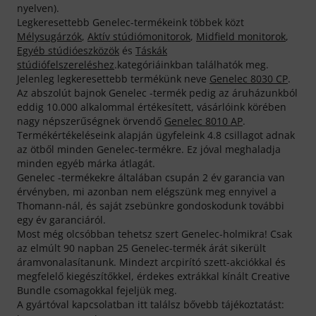
nyelven).
Legkeresettebb Genelec-termékeink többek közt
Mélysugárzók
,
Aktív stúdiómonitorok
,
Midfield monitorok
,
Egyéb stúdióeszközök
és
Táskák
stúdiófelszereléshez
.kategóriáinkban találhatók meg.
Jelenleg legkeresettebb termékünk neve
Genelec 8030 CP
.
Az abszolút bajnok Genelec -termék pedig az áruházunkból
eddig 10.000 alkalommal értékesített, vásárlóink körében
nagy népszerűségnek örvendő
Genelec 8010 AP
.
Termékértékeléseink alapján ügyfeleink 4.8 csillagot adnak
az ötből minden Genelec-termékre. Ez jóval meghaladja
minden egyéb márka átlagát.
Genelec -termékekre általában csupán 2 év garancia van
érvényben, mi azonban nem elégszünk meg ennyivel a
Thomann-nál, és saját zsebünkre gondoskodunk további
egy év garanciáról.
Most még olcsóbban tehetsz szert Genelec-holmikra! Csak
az elmúlt 90 napban 25 Genelec-termék árát sikerült
áramvonalasítanunk. Mindezt arcpirító szett-akciókkal és
megfelelő kiegészítőkkel, érdekes extrákkal kínált Creative
Bundle csomagokkal fejeljük meg.
A gyártóval kapcsolatban itt találsz bővebb tájékoztatást: