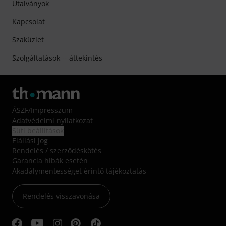
Utalványok
Kapcsolat
Szaküzlet
Szolgáltatások -- áttekintés
ÁSZF
/
Impresszum
Adatvédelmi nyilatkozat
Süti beállítások
Elállási jog
Rendelés / szerződéskötés
Garancia hibák esetén
Akadálymentességet érintő tájékoztatás
Rendelés visszavonása