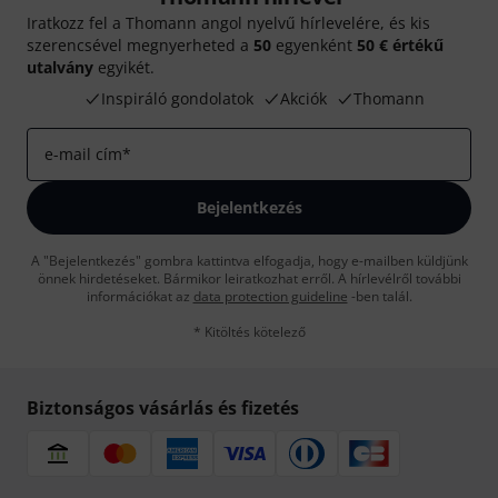
Iratkozz fel a Thomann angol nyelvű hírlevelére, és kis
szerencsével megnyerheted a
50
egyenként
50 € értékű
utalvány
egyikét.
Inspiráló gondolatok
Akciók
Thomann
e-mail cím
*
Bejelentkezés
A "Bejelentkezés" gombra kattintva elfogadja, hogy e-mailben küldjünk
önnek hirdetéseket. Bármikor leiratkozhat erről. A hírlevélről további
információkat az
data protection guideline
-ben talál.
* Kitöltés kötelező
Biztonságos vásárlás és fizetés