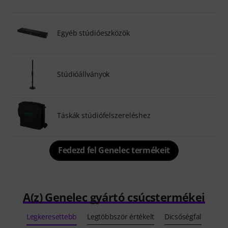
Egyéb stúdióeszközök
Stúdióállványok
Táskák stúdiófelszereléshez
Fedezd fel Genelec termékeit
A(z) Genelec gyártó csúcstermékei
Legkeresettebb
Legtöbbször értékelt
Dicsőségfal