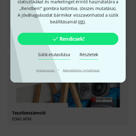
statisztikákat és marketinget érintő használatára a
„Rendben!” gombra kattintva. (
összes mutatása
).
A jóváhagyásodat bármikor visszavonhatod a sütik
beállításainál (
itt
).
Tesztbeszámoló
Rendicsek!
8320 APM
Sütik elutasítása
Részletek
·
Impresszum
Adatvédelmi nyilatkozat
Tesztbeszámoló
8340 APM