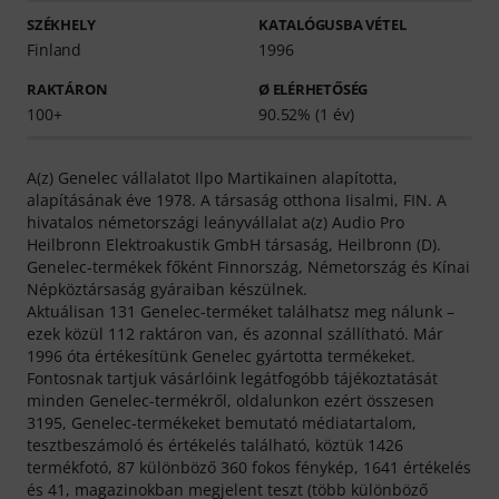
SZÉKHELY
KATALÓGUSBA VÉTEL
Finland
1996
RAKTÁRON
Ø ELÉRHETŐSÉG
100+
90.52% (1 év)
A(z) Genelec vállalatot Ilpo Martikainen alapította,
alapításának éve 1978. A társaság otthona Iisalmi, FIN. A
hivatalos németországi leányvállalat a(z) Audio Pro
Heilbronn Elektroakustik GmbH társaság, Heilbronn (D).
Genelec-termékek főként Finnország, Németország és Kínai
Népköztársaság gyáraiban készülnek.
Aktuálisan 131 Genelec-terméket találhatsz meg nálunk –
ezek közül 112 raktáron van, és azonnal szállítható. Már
1996 óta értékesítünk Genelec gyártotta termékeket.
Fontosnak tartjuk vásárlóink legátfogóbb tájékoztatását
minden Genelec-termékről, oldalunkon ezért összesen
3195, Genelec-termékeket bemutató médiatartalom,
tesztbeszámoló és értékelés található, köztük 1426
termékfotó, 87 különböző 360 fokos fénykép, 1641 értékelés
és 41, magazinokban megjelent teszt (több különböző