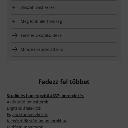
Visszahívást kérek
Még több elérhetőség
Termék visszaküldése
Minden kapcsolattartó
Fedezz fel többet
Studió és hangrögzít&#337; berendezés
Aktív stúdiómonitorok
Digitális átalakítók
Egyéb stúdióeszközök
Kiegészítők stúdiómonitorokhoz
Midfield monitorok