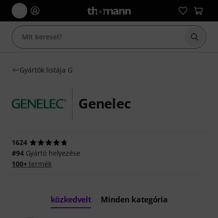
Keresés
Gyártók listája G
Genelec
1624
#94
Gyártó helyezése
100+
termék
közkedvelt
Minden kategória