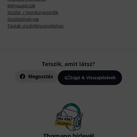
Mélysugárzók
Stúdió- / monitorvezérlők
Stúdióállványok
Táskák stúdiófelszereléshez
Tetszik, amit látsz?
Megosztás
Súgó & Visszajelzések
Thomann hírlevél