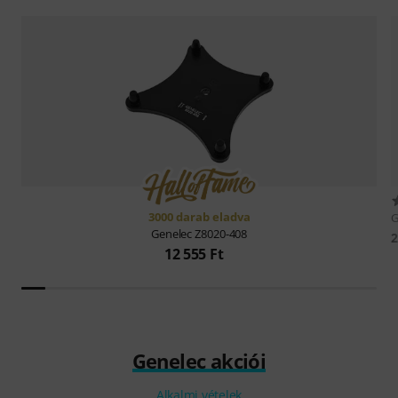
3000 darab eladva
G
Genelec
Z8020-408
2
12 555 Ft
Genelec akciói
Alkalmi vételek