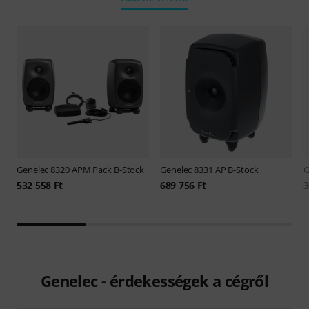
Genelec
8320 APM Pack B-Stock
Genelec
8331 AP B-Stock
G
532 558 Ft
689 756 Ft
3
Genelec - érdekességek a cégről