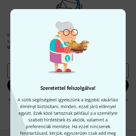
Thomann hírlevél
Iratkozz fel a Thomann angol nyelvű hírlevelére, és kis
szerencsével megnyerheted a
50
egyenként
50 € értékű
utalvány
egyikét.
Inspiráló gondolatok
Akciók
Thomann
e-mail cím
*
Bejelentkezés
Szeretettel felszolgálva!
A sütik segítségével igyekszünk a legjobb vásárlási
A "Bejelentkezés" gombra kattintva elfogadja, hogy e-mailben küldjünk
önnek hirdetéseket. Bármikor leiratkozhat erről. A hírlevélről további
élményt biztosítani, minden, ezzel járó előnnyel
információkat az
data protection guideline
-ben talál.
együtt. Ezek közé tartoznak például a a személyre
* Kitöltés kötelező
szabott hirdetések és akciók, valamint a
preferenciák mentése. Ha ezzel nincsenek
fenntartásaid, kérjük, egyszerűen csak add meg