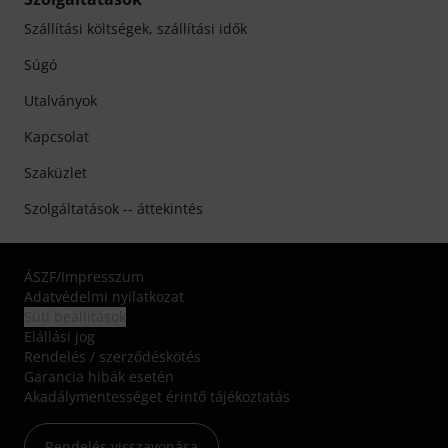
Szállítási költségek, szállítási idők
Súgó
Utalványok
Kapcsolat
Szaküzlet
Szolgáltatások -- áttekintés
ÁSZF
/
Impresszum
Adatvédelmi nyilatkozat
Süti beállítások
Elállási jog
Rendelés / szerződéskötés
Garancia hibák esetén
Akadálymentességet érintő tájékoztatás
Rendelés visszavonása