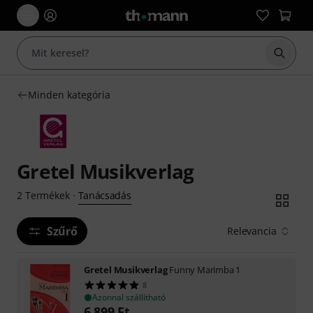
Keresés
Minden kategória
Gretel Musikverlag
Tanácsadás
2
Termékek
·
Szűrő
Relevancia
Gretel Musikverlag
Funny Marimba 1
8
Azonnal szállítható
6 899
Ft