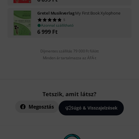
Gretel Musikverlag
My First Book Xylophone
5
Azonnal szállítható
6 999
Ft
Díjmentes szállítás 79 000 Ft fölött
Minden ár tartalmazza az ÁFÁ-t
Tetszik, amit látsz?
Megosztás
Súgó & Visszajelzések