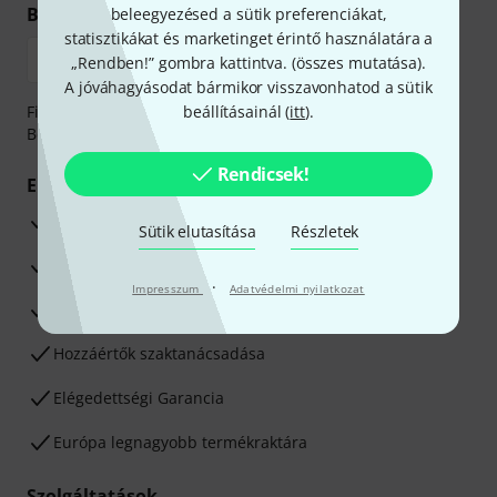
Biztonságos vásárlás és fizetés
beleegyezésed a sütik preferenciákat,
statisztikákat és marketinget érintő használatára a
„Rendben!” gombra kattintva. (
összes mutatása
).
A jóváhagyásodat bármikor visszavonhatod a sütik
Fizessen biztonságosan, titkosítással: Banki átutalás vagy
beállításainál (
itt
).
Betéti- vagy hitelkártya segítségével
Rendicsek!
Előnyök
3 éves Thomann-garancia
Sütik elutasítása
Részletek
30 napos pénzvisszafizetési garancia
·
Impresszum
Adatvédelmi nyilatkozat
Javítás/Szervizelés
Hozzáértők szaktanácsadása
Elégedettségi Garancia
Európa legnagyobb termékraktára
Szolgáltatások