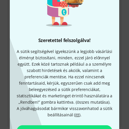
+49-9546-9223-531
Ügyfélszolgálatunk minden kérdés és észrevétel esetén
örömmel áll rendelkezésedre
Készítsd elő ügyfélszámodat
Szeretettel felszolgálva!
A sütik segítségével igyekszünk a legjobb vásárlási
Nyitvatartási idő (CEST - Közép-európai
élményt biztosítani, minden, ezzel járó előnnyel
nyári időszámítás)
együtt. Ezek közé tartoznak például a a személyre
szabott hirdetések és akciók, valamint a
Visszahívást kérek
preferenciák mentése. Ha ezzel nincsenek
fenntartásaid, kérjük, egyszerűen csak add meg
Még több elérhetőség
beleegyezésed a sütik preferenciákat,
statisztikákat és marketinget érintő használatára a
Termék visszaküldése
„Rendben!” gombra kattintva. (
összes mutatása
).
A jóváhagyásodat bármikor visszavonhatod a sütik
beállításainál (
itt
).
Minden kapcsolattartó