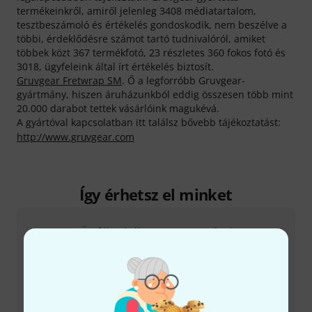
termékeinkről, amiről jelenleg 3408 médiatartalom,
tesztbeszámoló és értékelés gondoskodik, nem beszélve a
többi, érdeklődésre számot tartó tudnivalóról, amiket
többek közt 367 termékfotó, 23 részletes 360 fokos fotó és
3018, ügyfeleink által írt értékelés biztosít.
Gruvgear Fretwrap SM
. Ő a legforróbb Gruvgear-
gyártmány, hiszen áruházunkból eddig összesen több mint
20.000 darabot tettek vásárlóink magukévá.
A gyártóval kapcsolatban itt találsz bővebb tájékoztatást:
http://www.gruvgear.com
Így érhetsz el minket
Ügyfélszolgálat - Magyarország