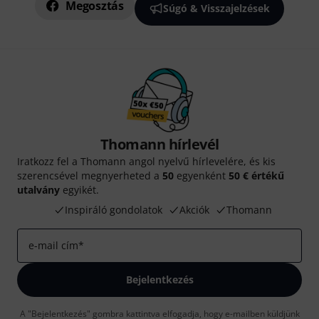
Megosztás
Súgó & Visszajelzések
Thomann hírlevél
Iratkozz fel a Thomann angol nyelvű hírlevelére, és kis
szerencsével megnyerheted a
50
egyenként
50 € értékű
utalvány
egyikét.
Inspiráló gondolatok
Akciók
Thomann
e-mail cím
*
Bejelentkezés
A "Bejelentkezés" gombra kattintva elfogadja, hogy e-mailben küldjünk