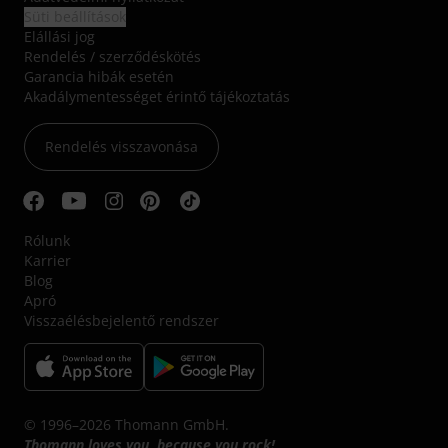
Süti beállítások
Elállási jog
Rendelés / szerződéskötés
Garancia hibák esetén
Akadálymentességet érintő tájékoztatás
Rendelés visszavonása
Rólunk
Karrier
Blog
Apró
Visszaélésbejelentő rendszer
© 1996–2026 Thomann GmbH.
Thomann loves you, because you rock!