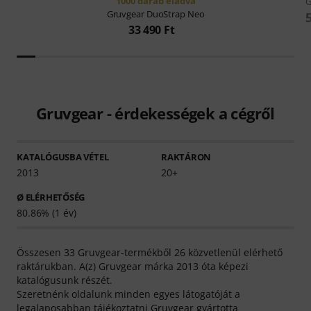
1000 darab eladva
G
Gruvgear
DuoStrap Neo
33 490 Ft
Gruvgear - érdekességek a cégről
KATALÓGUSBA VÉTEL
RAKTÁRON
2013
20+
Ø ELÉRHETŐSÉG
80.86% (1 év)
Összesen 33 Gruvgear-termékből 26 közvetlenül elérhető
raktárukban. A(z) Gruvgear márka 2013 óta képezi
katalógusunk részét.
Szeretnénk oldalunk minden egyes látogatóját a
legalaposabban tájékoztatni Gruvgear gyártotta