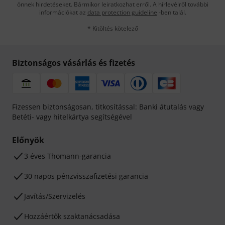
önnek hirdetéseket. Bármikor leiratkozhat erről. A hírlevélről további
információkat az
data protection guideline
-ben talál.
* Kitöltés kötelező
Biztonságos vásárlás és fizetés
Fizessen biztonságosan, titkosítással: Banki átutalás vagy
Betéti- vagy hitelkártya segítségével
Előnyök
3 éves Thomann-garancia
30 napos pénzvisszafizetési garancia
Javítás/Szervizelés
Hozzáértők szaktanácsadása