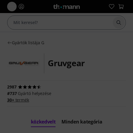
Keresés
Gyártók listája G
Gruvgear
2987
#737
Gyártó helyezése
30+
termék
közkedvelt
Minden kategória