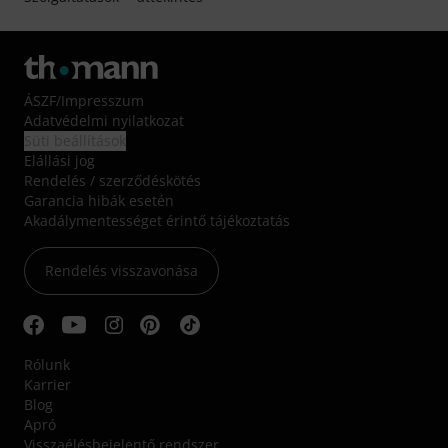
ÁSZF
/
Impresszum
Adatvédelmi nyilatkozat
Süti beállítások
Elállási jog
Rendelés / szerződéskötés
Garancia hibák esetén
Akadálymentességet érintő tájékoztatás
Rendelés visszavonása
Rólunk
Karrier
Blog
Apró
Visszaélésbejelentő rendszer