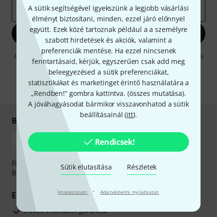
A sütik segítségével igyekszünk a legjobb vásárlási
e-mail cím
*
élményt biztosítani, minden, ezzel járó előnnyel
együtt. Ezek közé tartoznak például a a személyre
Bejelentkezés
szabott hirdetések és akciók, valamint a
preferenciák mentése. Ha ezzel nincsenek
A "Bejelentkezés" gombra kattintva elfogadja, hogy e-mailben küldjünk
fenntartásaid, kérjük, egyszerűen csak add meg
önnek hirdetéseket. Bármikor leiratkozhat erről. A hírlevélről további
beleegyezésed a sütik preferenciákat,
információkat az
data protection guideline
-ben talál.
statisztikákat és marketinget érintő használatára a
* Kitöltés kötelező
„Rendben!” gombra kattintva. (
összes mutatása
).
A jóváhagyásodat bármikor visszavonhatod a sütik
beállításainál (
itt
).
Biztonságos vásárlás és fizetés
Rendicsek!
Fizessen biztonságosan, titkosítással: Banki átutalás vagy
Sütik elutasítása
Részletek
Betéti- vagy hitelkártya segítségével
·
Impresszum
Adatvédelmi nyilatkozat
Előnyök
3 éves Thomann-garancia