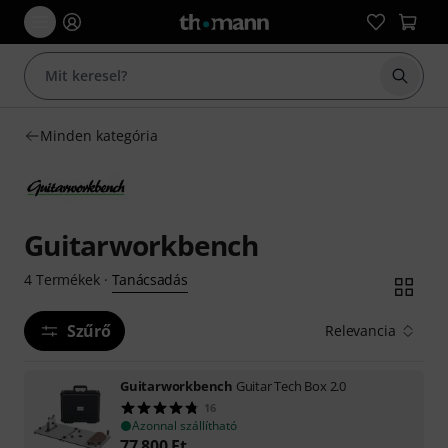
Keresés
Minden kategória
Guitarworkbench
Tanácsadás
4
Termékek
·
Szűrő
Relevancia
Guitarworkbench
Guitar Tech Box 2.0
16
Azonnal szállítható
77 800
Ft