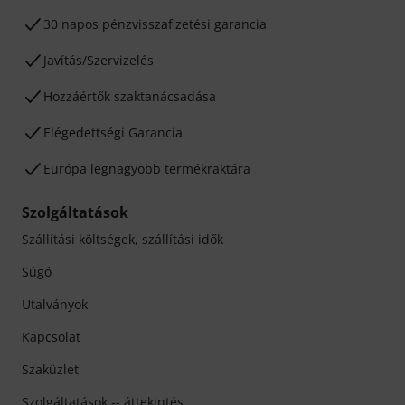
30 napos pénzvisszafizetési garancia
Javítás/Szervizelés
Hozzáértők szaktanácsadása
Elégedettségi Garancia
Európa legnagyobb termékraktára
Szolgáltatások
Szállítási költségek, szállítási idők
Súgó
Utalványok
Kapcsolat
Szaküzlet
Szolgáltatások -- áttekintés