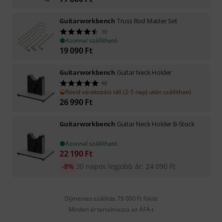
Guitarworkbench
Truss Rod Master Set
10
Azonnal szállítható
19 090
Ft
Guitarworkbench
Guitar Neck Holder
48
Rövid várakozási idő (2-5 nap) után szállítható
26 990
Ft
Guitarworkbench
Guitar Neck Holder B-Stock
Azonnal szállítható
22 190
Ft
-8%
30 napos legjobb ár
:
24 090
Ft
Díjmentes szállítás 79 000 Ft fölött
Minden ár tartalmazza az ÁFÁ-t