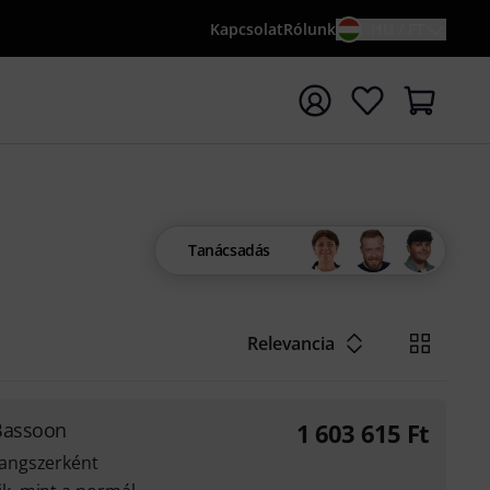
Kapcsolat
Rólunk
HU / FT
sés indítása {searchTerm} keresőszóval
Tanácsadás
Relevancia
 Bassoon
1 603 615
Ft
angszerként