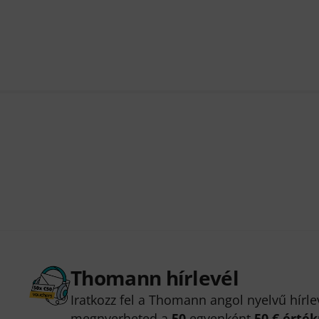
Thomann hírlevél
Iratkozz fel a Thomann angol nyelvű hírle
megnyerheted a
50
egyenként
50 € érté