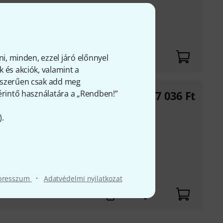
 FF#
ermészetes gumi
ni, minden, ezzel járó előnnyel
 és akciók, valamint a
gyszerűen csak add meg
 érintő használatára a „Rendben!”
2 867 036
Ft
rból készült, lassan
).
en gyártják a lehető
si pontosság
 ki van töltve, így
·
presszum
Adatvédelmi nyilatkozat