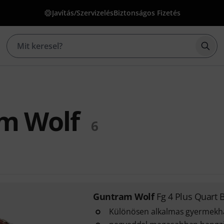
Javítás/Szervizelés
Biztonságos Fizetés
Kere
m Wolf
6
Guntram Wolf
Fg 4 Plus Quart
Különösen alkalmas gyermekh