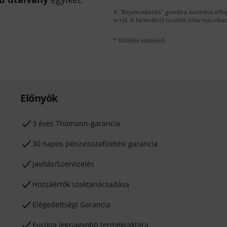
A "Bejelentkezés" gombra kattintva elfo
erről. A hírlevélről további információka
* Kitöltés kötelező
Előnyök
3 éves Thomann-garancia
30 napos pénzvisszafizetési garancia
Javítás/Szervizelés
Hozzáértők szaktanácsadása
Elégedettségi Garancia
Európa legnagyobb termékraktára