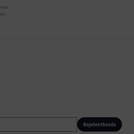
fölött
FÁ-t
Bejelentkezés