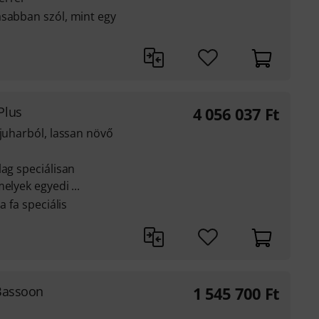
asabban szól, mint egy
Plus
4 056 037
Ft
 juharból, lassan növő
lag speciálisan
elyek egyedi ...
a fa speciális
-Bassoon
1 545 700
Ft