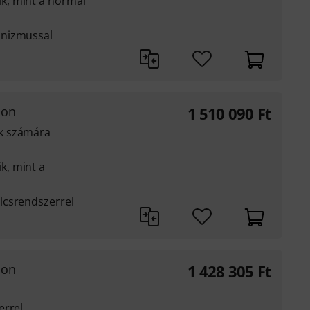
k, mint a normál
anizmussal
oon
1 510 090
Ft
k számára
, mint a
lcsrendszerrel
oon
1 428 305
Ft
errel