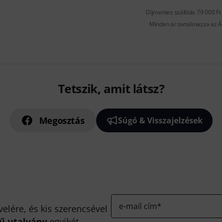
Díjmentes szállítás 79 000 Ft 
Minden ár tartalmazza az Á
Tetszik, amit látsz?
Megosztás
Súgó & Visszajelzések
e-mail cím
*
velére, és kis szerencsével
kű utalvány
egyikét.