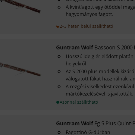
A kvintfagott egy ötöddel mag
hagyományos fagott.
2–3 héten belül szállítható
Guntram Wolf
Bassoon S 2000 
Hosszú ideig érlelődött platán
helyekről
Az S 2000 plus modellek kizáró
válogatott fákat használnak, am
A rezgési viselkedést ezenkívül 
mártókezelésével is javították.
Azonnal szállítható
Guntram Wolf
Fg 5 Plus Quint
Fagottinó G-dúrban