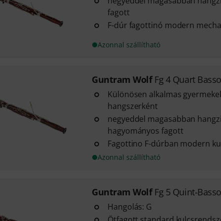
negyeddel magasabban hangzi
fagott
F-dúr fagottinó modern mech
Azonnal szállítható
Guntram Wolf
Fg 4 Quart Bass
Különösen alkalmas gyermeke
hangszerként
negyeddel magasabban hangzik
hagyományos fagott
Fagottino F-dúrban modern ku
Azonnal szállítható
Guntram Wolf
Fg 5 Quint-Bass
Hangolás: G
Ötfagott standard kulcsrendsz