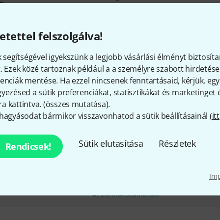
Modern mechanika
Teljes zongoramechanikával és
csatlakozással#Platán juhar t
etettel felszolgálva!
béléssel
k segítségével igyekszünk a legjobb vásárlási élményt biztosíta
Azonnal szállítható
. Ezek közé tartoznak például a a személyre szabott hirdetések
enciák mentése. Ha ezzel nincsenek fenntartásaid, kérjük, e
yezésed a sütik preferenciákat, statisztikákat és marketinget
Guntram Wolf
Bassoon S 2000
 kattintva. (
összes mutatása
).
Hosszú ideig érlelt platán juha
hagyásodat bármikor visszavonhatod a sütik beállításainál (
itt
növő rétegekből
A fa testet különféle CNC gépek
Sütik elutasítása
Részletek
legnagyobb átfutási és ismétlé
Rendicsek!
érdekében.
A szárny és az első lyuk teljesen
Im
teljesen nedvességálló
Azonnal szállítható