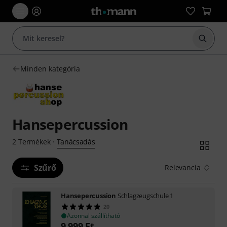
Keresés
Minden kategória
Hansepercussion
Tanácsadás
2
Termékek
·
Szűrő
Relevancia
Hansepercussion
Schlagzeugschule 1
20
Azonnal szállítható
9 999
Ft