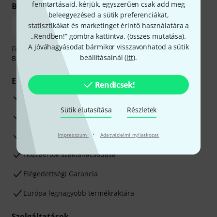
fenntartásaid, kérjük, egyszerűen csak add meg
Biztonságos vásárlás és fizetés
beleegyezésed a sütik preferenciákat,
statisztikákat és marketinget érintő használatára a
„Rendben!” gombra kattintva. (
összes mutatása
).
A jóváhagyásodat bármikor visszavonhatod a sütik
Fizessen biztonságosan, titkosítással: Banki átutalás vagy
beállításainál (
itt
).
Betéti- vagy hitelkártya segítségével
Előnyök
Rendicsek!
3 éves Thomann-garancia
Sütik elutasítása
Részletek
30 napos pénzvisszafizetési garancia
·
Javítás/Szervizelés
Impresszum
Adatvédelmi nyilatkozat
Hozzáértők szaktanácsadása
Elégedettségi Garancia
Európa legnagyobb termékraktára
Szolgáltatások