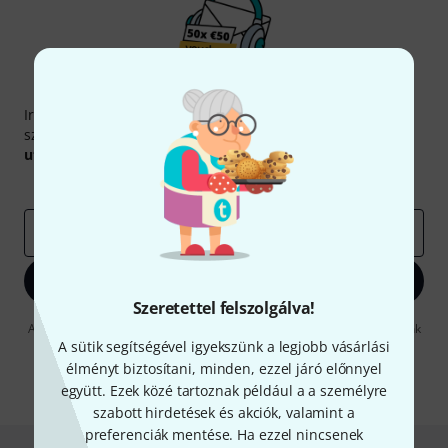
Thomann hírlevél
Iratkozz fel a Thomann angol nyelvű hírlevelére, és kis
szerencsével megnyerheted a
50
egyenként
50 € értékű
utalvány
egyikét.
Inspiráló gondolatok
Akciók
Thomann
e-mail cím
*
Bejelentkezés
Szeretettel felszolgálva!
A "Bejelentkezés" gombra kattintva elfogadja, hogy e-mailben küldjünk
önnek hirdetéseket. Bármikor leiratkozhat erről. A hírlevélről további
A sütik segítségével igyekszünk a legjobb vásárlási
információkat az
data protection guideline
-ben talál.
élményt biztosítani, minden, ezzel járó előnnyel
együtt. Ezek közé tartoznak például a a személyre
* Kitöltés kötelező
szabott hirdetések és akciók, valamint a
preferenciák mentése. Ha ezzel nincsenek