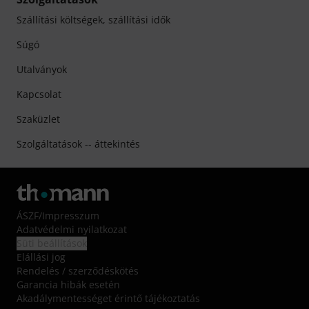
Szállítási költségek, szállítási idők
Súgó
Utalványok
Kapcsolat
Szaküzlet
Szolgáltatások -- áttekintés
ÁSZF
/
Impresszum
Adatvédelmi nyilatkozat
Süti beállítások
Elállási jog
Rendelés / szerződéskötés
Garancia hibák esetén
Akadálymentességet érintő tájékoztatás