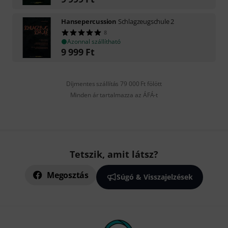
Hansepercussion
Schlagzeugschule 2
8
Azonnal szállítható
9 999
Ft
Díjmentes szállítás 79 000 Ft fölött
Minden ár tartalmazza az ÁFÁ-t
Tetszik, amit látsz?
Megosztás
Súgó & Visszajelzések