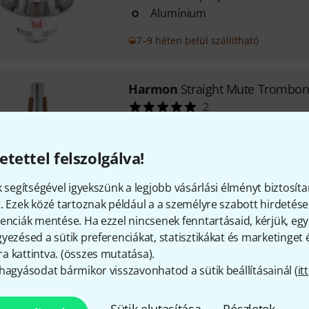
Alumínium
7–9 héten belül szállítható
Harmon
Straight Mute Trombon
2
Harsonához
Egyenes modell
etettel felszolgálva!
Alumíniumból készült
k segítségével igyekszünk a legjobb vásárlási élményt biztosíta
Azonnal szállítható
. Ezek közé tartoznak például a a személyre szabott hirdetések
enciák mentése. Ha ezzel nincsenek fenntartásaid, kérjük, e
yezésed a sütik preferenciákat, statisztikákat és marketinget
Harmon
Triple Play Mute Trom
 kattintva. (
összes mutatása
).
5
hagyásodat bármikor visszavonhatod a sütik beállításainál (
itt
Harsona számára
Modell Triple Play