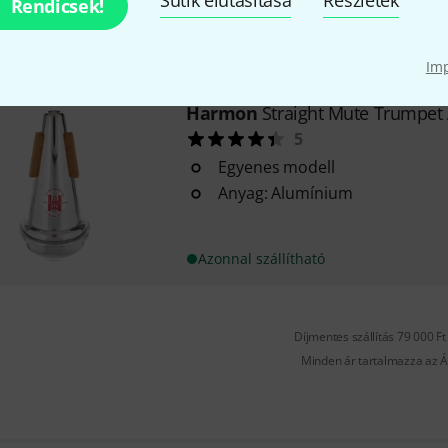
Sütik elutasítása
Részletek
Alumínium
Rendicsek!
Azonnal szállítható
Im
Harmon
Straight Mute Trumpet 
5
Egyenes modell
Anyag: Alumínium
Azonnal szállítható
Díjmentes szállítás 79 000 Ft 
Minden ár tartalmazza az Á