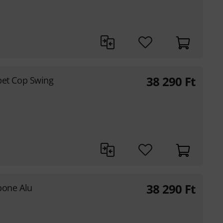
38 290
Ft
t Cop Swing
38 290
Ft
one Alu