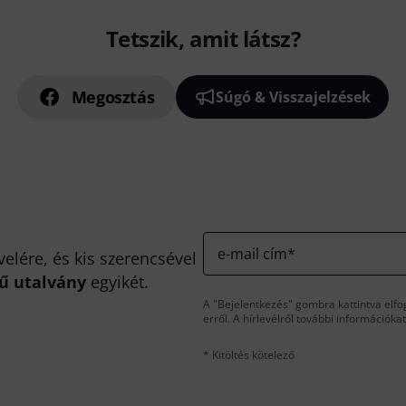
Tetszik, amit látsz?
Megosztás
Súgó & Visszajelzések
e-mail cím
*
velére, és kis szerencsével
kű utalvány
egyikét.
A "Bejelentkezés" gombra kattintva elfo
erről. A hírlevélről további információka
* Kitöltés kötelező