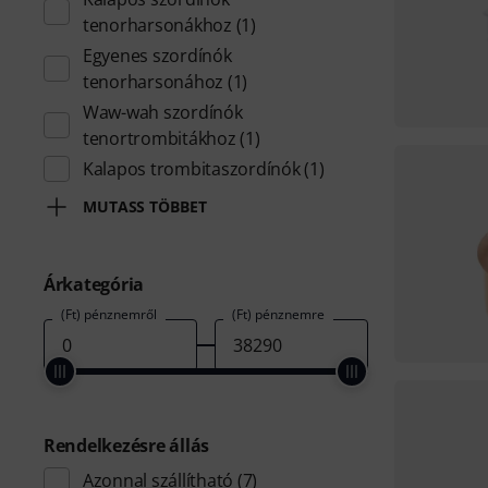
tenorharsonákhoz
(1)
Egyenes szordínók
tenorharsonához
(1)
Waw-wah szordínók
tenortrombitákhoz
(1)
Kalapos trombitaszordínók
(1)
MUTASS TÖBBET
Árkategória
(Ft) pénznemről
(Ft) pénznemre
Rendelkezésre állás
Azonnal szállítható
(7)