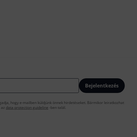
Bejelentkezés
gadja, hogy e-mailben küldjünk önnek hirdetéseket. Bármikor leiratkozhat
t az
data protection guideline
-ben talál.