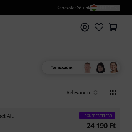
Kapcsolat
Rólunk
HU / FT
sés indítása {searchTerm} keresőszóval
Tanácsadás
Relevancia
et Alu
LEGKERESETTEBB
24 190
Ft