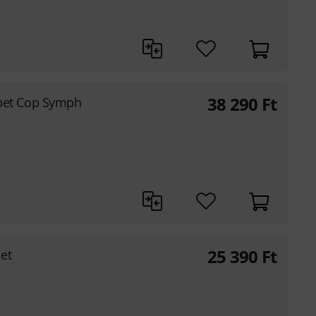
38 290
Ft
et Cop Symph
25 390
Ft
et