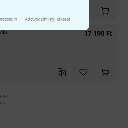
·
presszum
Adatvédelmi nyilatkozat
17 190
Ft
Alu
fölött
FÁ-t