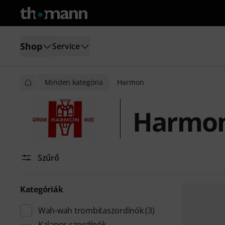
Shop
Service
Minden kategória
Harmon
Harmo
Szűrő
Kategóriák
Wah-wah trombitaszordínók
(3)
Kalapos szordínók