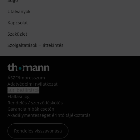
Súgó
Utalványok
Kapcsolat
Szaküzlet
Szolgáltatások -- áttekintés
ÁSZF
/
Impresszum
Adatvédelmi nyilatkozat
Süti beállítások
Elállási jog
Rendelés / szerződéskötés
Garancia hibák esetén
Akadálymentességet érintő tájékoztatás
Rendelés visszavonása