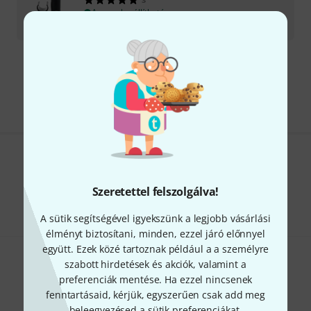
Azonnal szállítható
124 100
Ft
Díjmentes szállítás 79 000 Ft fölött
Minden ár tartalmazza az ÁFÁ-t
Tetszik, amit látsz?
Szeretettel felszolgálva!
Megosztás
Súgó & Visszajelzések
A sütik segítségével igyekszünk a legjobb vásárlási
élményt biztosítani, minden, ezzel járó előnnyel
együtt. Ezek közé tartoznak például a a személyre
szabott hirdetések és akciók, valamint a
preferenciák mentése. Ha ezzel nincsenek
fenntartásaid, kérjük, egyszerűen csak add meg
beleegyezésed a sütik preferenciákat,