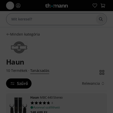
Keresés
Minden kategória
Haun
Tanácsadás
10
Termékek
·
Szűrő
Relevancia
Haun
MBC 440 Stereo
8
Azonnal szállítható
248 600
Ft