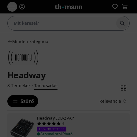
Keresés
Minden kategória
Headway
Tanácsadás
8
Termékek
·
Szűrő
Relevancia
Headway
EDB-2 VAP
6
LEGKERESETTEBB
Azonnal szállítható