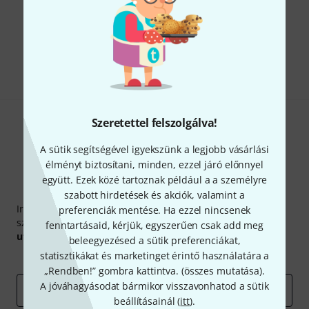
Tetszik, amit látsz?
Megosztás
Súgó & Visszajelzések
Szeretettel felszolgálva!
A sütik segítségével igyekszünk a legjobb vásárlási
élményt biztosítani, minden, ezzel járó előnnyel
együtt. Ezek közé tartoznak például a a személyre
Thomann hírlevél
szabott hirdetések és akciók, valamint a
Iratkozz fel a Thomann angol nyelvű hírlevelére, és kis
preferenciák mentése. Ha ezzel nincsenek
szerencsével megnyerheted a
50
egyenként
50 € értékű
fenntartásaid, kérjük, egyszerűen csak add meg
utalvány
egyikét.
beleegyezésed a sütik preferenciákat,
statisztikákat és marketinget érintő használatára a
Inspiráló gondolatok
Akciók
Thomann
„Rendben!” gombra kattintva. (
összes mutatása
).
A jóváhagyásodat bármikor visszavonhatod a sütik
e-mail cím
*
beállításainál (
itt
).