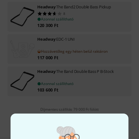
Headway
The Band2 Double Bass Pickup
8
Azonnal szállítható
120 300
Ft
Headway
EDC-1 UNI
Hozzávetőleg egy héten belül raktáron
117 000
Ft
Headway
The Band Double Bass P B-Stock
Azonnal szállítható
103 600
Ft
Díjmentes szállítás 79 000 Ft fölött
Minden ár tartalmazza az ÁFÁ-t