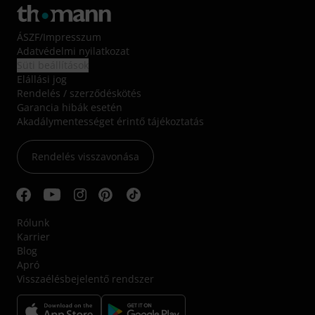
ÁSZF
/
Impresszum
Adatvédelmi nyilatkozat
Süti beállítások
Elállási jog
Rendelés / szerződéskötés
Garancia hibák esetén
Akadálymentességet érintő tájékoztatás
Rendelés visszavonása
Rólunk
Karrier
Blog
Apró
Visszaélésbejelentő rendszer