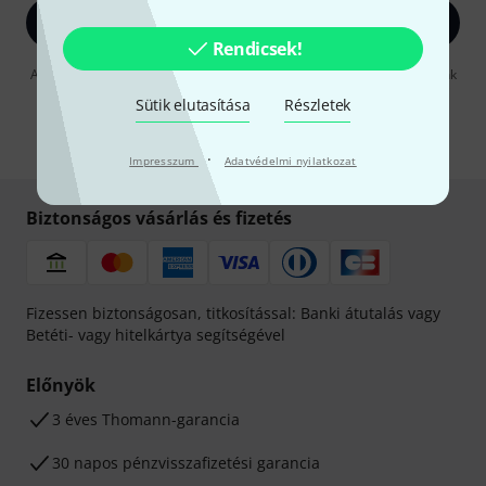
Bejelentkezés
Rendicsek!
A "Bejelentkezés" gombra kattintva elfogadja, hogy e-mailben küldjünk
önnek hirdetéseket. Bármikor leiratkozhat erről. A hírlevélről további
Sütik elutasítása
Részletek
információkat az
data protection guideline
-ben talál.
* Kitöltés kötelező
·
Impresszum
Adatvédelmi nyilatkozat
Biztonságos vásárlás és fizetés
Fizessen biztonságosan, titkosítással: Banki átutalás vagy
Betéti- vagy hitelkártya segítségével
Előnyök
3 éves Thomann-garancia
30 napos pénzvisszafizetési garancia