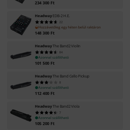
234 300
Ft
Headway
EDB-2 H.E.
22
Hozzávetőleg egy héten belül raktáron
148 300
Ft
Headway
The Band2 Violin
84
Azonnal szállítható
101 500
Ft
Headway
The Band Cello Pickup
8
Azonnal szállítható
112 400
Ft
Headway
The Band2 Viola
7
Azonnal szállítható
105 200
Ft