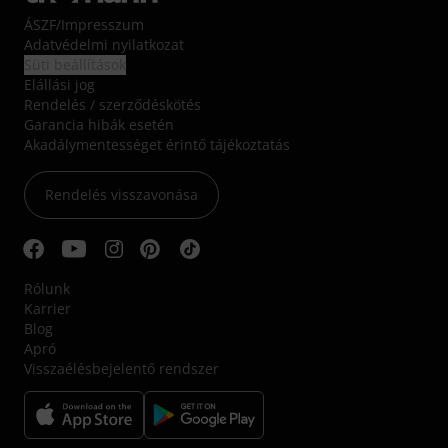
ÁSZF
/
Impresszum
Adatvédelmi nyilatkozat
Süti beállítások
Elállási jog
Rendelés / szerződéskötés
Garancia hibák esetén
Akadálymentességet érintő tájékoztatás
Rendelés visszavonása
Rólunk
Karrier
Blog
Apró
Visszaélésbejelentő rendszer