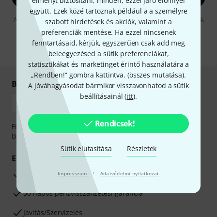
élményt biztosítani, minden, ezzel járó előnnyel
együtt. Ezek közé tartoznak például a a személyre
A "Bejelentkezés" gombra kattintva elfogadja, hogy e-mailben küldjünk
szabott hirdetések és akciók, valamint a
önnek hirdetéseket. Bármikor leiratkozhat erről. A hírlevélről további
preferenciák mentése. Ha ezzel nincsenek
információkat az
data protection guideline
-ben talál.
fenntartásaid, kérjük, egyszerűen csak add meg
* Kitöltés kötelező
beleegyezésed a sütik preferenciákat,
statisztikákat és marketinget érintő használatára a
„Rendben!” gombra kattintva. (
összes mutatása
).
Biztonságos vásárlás és fizetés
A jóváhagyásodat bármikor visszavonhatod a sütik
beállításainál (
itt
).
Rendicsek!
Fizessen biztonságosan, titkosítással: Banki átutalás vagy
Betéti- vagy hitelkártya segítségével
Sütik elutasítása
Részletek
Előnyök
·
3 éves Thomann-garancia
Impresszum
Adatvédelmi nyilatkozat
30 napos pénzvisszafizetési garancia
Javítás/Szervizelés