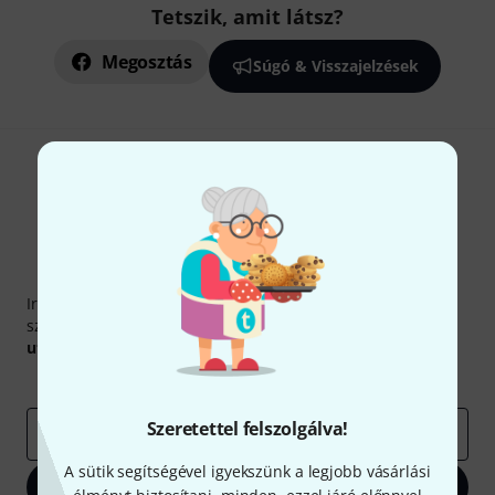
Tetszik, amit látsz?
Megosztás
Súgó & Visszajelzések
Thomann hírlevél
Iratkozz fel a Thomann angol nyelvű hírlevelére, és kis
szerencsével megnyerheted a
50
egyenként
50 € értékű
utalvány
egyikét.
Inspiráló gondolatok
Akciók
Thomann
Szeretettel felszolgálva!
e-mail cím
*
A sütik segítségével igyekszünk a legjobb vásárlási
Bejelentkezés