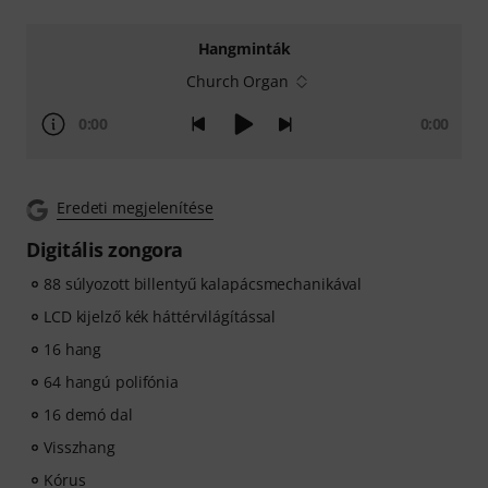
Hangminták
Church Organ
0:00
0:00
Eredeti megjelenítése
Digitális zongora
88 súlyozott billentyű kalapácsmechanikával
LCD kijelző kék háttérvilágítással
16 hang
64 hangú polifónia
16 demó dal
Visszhang
Kórus