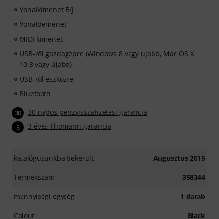
Vonalkimenet B/J
Vonalbemenet
MIDI kimenet
USB-ről gazdagépre (Windows 8 vagy újabb, Mac OS X
10.8 vagy újabb)
USB-ről eszközre
Bluetooth
30 napos pénzvisszafizetési garancia
30
3 éves Thomann-garancia
3
katalógusunkba bekerült:
Augusztus 2015
Termékszám
358344
mennyiségi egység
1 darab
Colour
Black