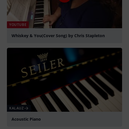
YOUTUBE
Whiskey & You(Cover Song) by Chris Stapleton
lejátszás
KALAUZ
Acoustic Piano