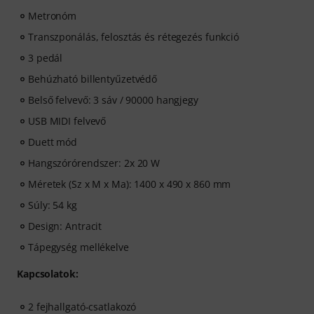
Metronóm
Transzponálás, felosztás és rétegezés funkció
3 pedál
Behúzható billentyűzetvédő
Belső felvevő: 3 sáv / 90000 hangjegy
USB MIDI felvevő
Duett mód
Hangszórórendszer: 2x 20 W
Méretek (Sz x M x Ma): 1400 x 490 x 860 mm
Súly: 54 kg
Design: Antracit
Tápegység mellékelve
Kapcsolatok:
2 fejhallgató-csatlakozó