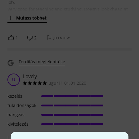
job.
Very good for teaching and studying. Doesn't look cheap at
Mutass többet
1
2
JELENTEM!
Fordítás megjelenítése
Lovely
U
ugur11 01.01.2020
kezelés
tulajdonsagok
hangzás
kivitelezés
I just loved it. The price for this performance, quality and