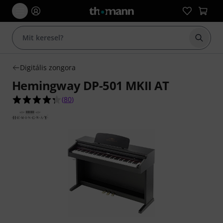
Keresés
Digitális zongora
Hemingway DP-501 MKII AT
4.3/5 csillag, összesen 80 értékelés alapján
(
80
)