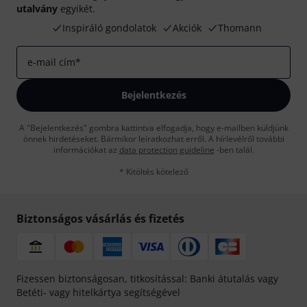
utalvány
egyikét.
Inspiráló gondolatok
Akciók
Thomann
e-mail cím
*
Bejelentkezés
A "Bejelentkezés" gombra kattintva elfogadja, hogy e-mailben küldjünk
önnek hirdetéseket. Bármikor leiratkozhat erről. A hírlevélről további
információkat az
data protection guideline
-ben talál.
* Kitöltés kötelező
Biztonságos vásárlás és fizetés
Fizessen biztonságosan, titkosítással: Banki átutalás vagy
Betéti- vagy hitelkártya segítségével