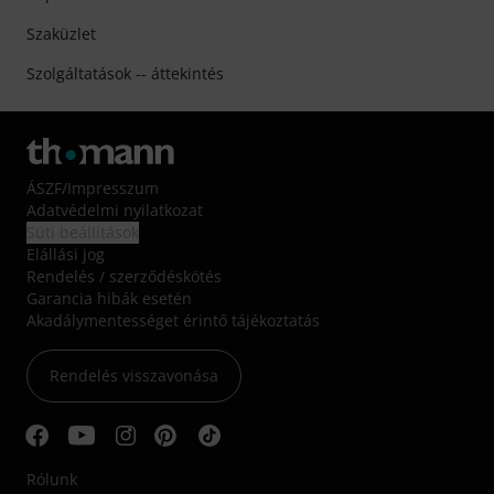
Szaküzlet
Szolgáltatások -- áttekintés
ÁSZF
/
Impresszum
Adatvédelmi nyilatkozat
Süti beállítások
Elállási jog
Rendelés / szerződéskötés
Garancia hibák esetén
Akadálymentességet érintő tájékoztatás
Rendelés visszavonása
Rólunk