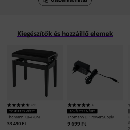
Kiegészítők és hozzáillő elemek
615
4
TÖKÉLETES MÉRET
TÖKÉLETES MÉRET
Thomann
KB-47BM
Thomann
DP Power Supply
B
9 699 Ft
33 490 Ft
2