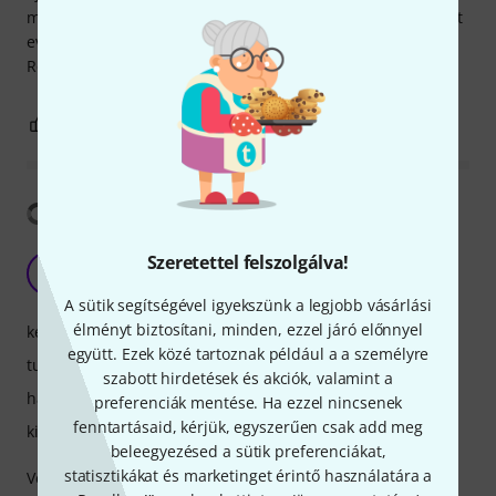
many features is remarkable. It has every type of ports on it
even bluetooth and MIDI. Keep in mind though it's heavy.
Requires two people to install.
1
0
JELENTEM!
Fordítás megjelenítése
Awesome look and sound
Szeretettel felszolgálva!
J
Joao.ribeiro 11.12.2019
A sütik segítségével igyekszünk a legjobb vásárlási
élményt biztosítani, minden, ezzel járó előnnyel
kezelés
együtt. Ezek közé tartoznak például a a személyre
tulajdonsagok
szabott hirdetések és akciók, valamint a
hangzás
preferenciák mentése. Ha ezzel nincsenek
fenntartásaid, kérjük, egyszerűen csak add meg
kivitelezés
beleegyezésed a sütik preferenciákat,
statisztikákat és marketinget érintő használatára a
Very good from my perspective. Begginer level.