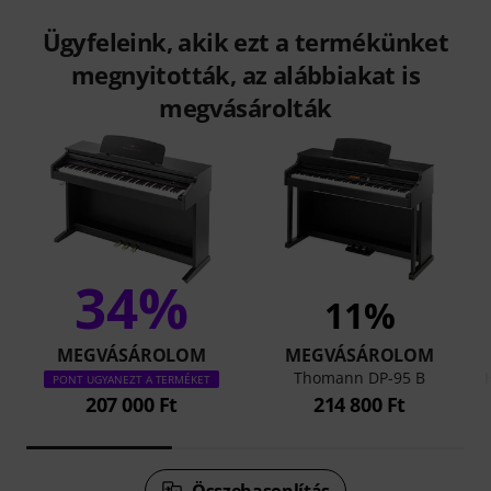
Ügyfeleink, akik ezt a termékünket
megnyitották, az alábbiakat is
megvásárolták
34%
11%
MEGVÁSÁROLOM
MEGVÁSÁROLOM
Thomann DP-95 B
PONT UGYANEZT A TERMÉKET
207 000 Ft
214 800 Ft
Összehasonlítás