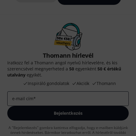
Thomann hírlevél
Iratkozz fel a Thomann angol nyelvű hírlevelére, és kis
szerencsével megnyerheted a
50
egyenként
50 € értékű
utalvány
egyikét.
Inspiráló gondolatok
Akciók
Thomann
e-mail cím
*
Bejelentkezés
A "Bejelentkezés" gombra kattintva elfogadja, hogy e-mailben küldjünk
önnek hirdetéseket. Bármikor leiratkozhat erről. A hírlevélről további