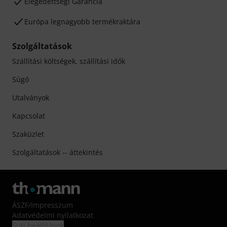
Elégedettségi Garancia
Európa legnagyobb termékraktára
Szolgáltatások
Szállítási költségek, szállítási idők
Súgó
Utalványok
Kapcsolat
Szaküzlet
Szolgáltatások -- áttekintés
ÁSZF
/
Impresszum
Adatvédelmi nyilatkozat
Süti beállítások