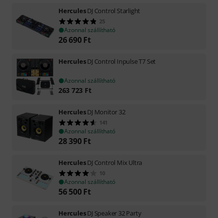
Hercules
DJ Control Starlight
25
Azonnal szállítható
26 690
Ft
Hercules
DJ Control Inpulse T7 Set
Azonnal szállítható
263 723
Ft
Hercules
DJ Monitor 32
141
Azonnal szállítható
28 390
Ft
Hercules
DJ Control Mix Ultra
10
Azonnal szállítható
56 500
Ft
Hercules
DJ Speaker 32 Party