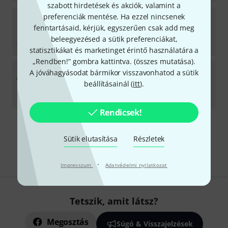
szabott hirdetések és akciók, valamint a
Hercules
DJ Control Inpulse T7 P Bundle
preferenciák mentése. Ha ezzel nincsenek
fenntartásaid, kérjük, egyszerűen csak add meg
Azonnal szállítható
beleegyezésed a sütik preferenciákat,
333 543
Ft
statisztikákat és marketinget érintő használatára a
„Rendben!” gombra kattintva. (
összes mutatása
).
Hercules
DJ Control Starlight B-Stock
A jóváhagyásodat bármikor visszavonhatod a sütik
beállításainál (
itt
).
Azonnal szállítható
25 790
Ft
Rendicsek!
Díjmentes szállítás 79 000 Ft fölött
Sütik elutasítása
Részletek
Minden ár tartalmazza az ÁFÁ-t
·
Impresszum
Adatvédelmi nyilatkozat
Tetszik, amit látsz?
Megosztás
Súgó & Visszajelzések