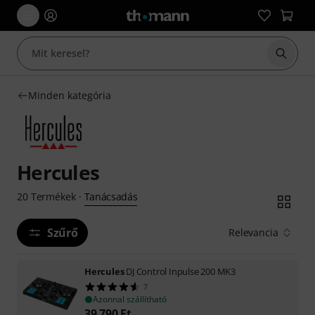
Keresés
Minden kategória
Hercules
Tanácsadás
20
Termékek
·
Szűrő
Relevancia
Hercules
DJ Control Inpulse 200 MK3
7
Azonnal szállítható
39 790
Ft