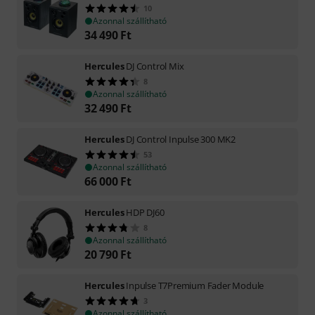
10
Azonnal szállítható
34 490
Ft
Hercules
DJ Control Mix
8
Azonnal szállítható
32 490
Ft
Hercules
DJ Control Inpulse 300 MK2
53
Azonnal szállítható
66 000
Ft
Hercules
HDP DJ60
8
Azonnal szállítható
20 790
Ft
Hercules
Inpulse T7Premium Fader Module
3
Azonnal szállítható