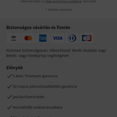
információkat az
data protection guideline
-ben talál.
* Kitöltés kötelező
Biztonságos vásárlás és fizetés
Fizessen biztonságosan, titkosítással: Banki átutalás vagy
Betéti- vagy hitelkártya segítségével
Előnyök
3 éves Thomann-garancia
30 napos pénzvisszafizetési garancia
Javítás/Szervizelés
Hozzáértők szaktanácsadása