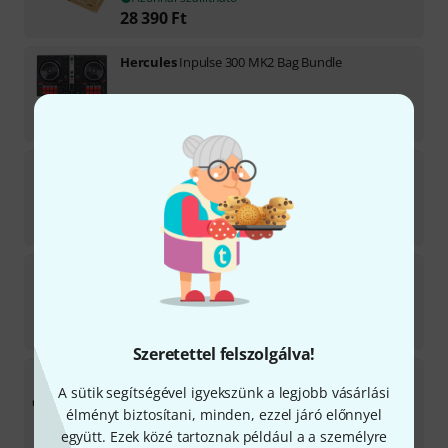
28 390
Ft
Hercules
Inpulse 300 MK2 Bag Bundle
Azonnal szállítható
71 700
Ft
Hercules
DJ Control Inpulse 300HP45 Set
Azonnal szállítható
75 100
Ft
Hercules
Inpulse 300 MK2 Case Bundle
Azonnal szállítható
85 300
Ft
Szeretettel felszolgálva!
Hercules
DJ Control Inpulse 500 B-Stock
A sütik segítségével igyekszünk a legjobb vásárlási
Azonnal szállítható
élményt biztosítani, minden, ezzel járó előnnyel
92 900
Ft
együtt. Ezek közé tartoznak például a a személyre