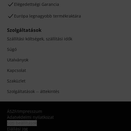
Elégedettségi Garancia
Európa legnagyobb termékraktára
Szolgáltatások
Szállítási költségek, szállítási idők
Súgó
Utalványok
Kapcsolat
Szaküzlet
Szolgáltatások -- áttekintés
ÁSZF
/
Impresszum
Adatvédelmi nyilatkozat
Süti beállítások
Elállási jog