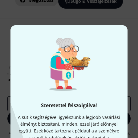
Megosztás
Súgó & Visszajelzések
Thomann hírlevél
Iratkozz fel a Thomann angol nyelvű hírlevelére, és kis
szerencsével megnyerheted a
50
egyenként
50 € értékű
utalvány
egyikét.
Inspiráló gondolatok
Akciók
Thomann
e-mail cím
*
Szeretettel felszolgálva!
A sütik segítségével igyekszünk a legjobb vásárlási
Bejelentkezés
élményt biztosítani, minden, ezzel járó előnnyel
együtt. Ezek közé tartoznak például a a személyre
A "Bejelentkezés" gombra kattintva elfogadja, hogy e-mailben küldjünk
szabott hirdetések és akciók, valamint a