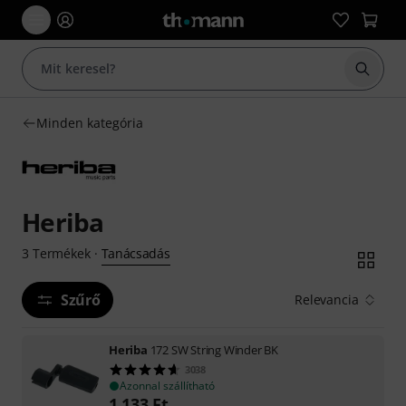
Keresés
Minden kategória
Heriba
Tanácsadás
3
Termékek
·
Szűrő
Relevancia
Heriba
172 SW String Winder BK
3038
Azonnal szállítható
1 133
Ft