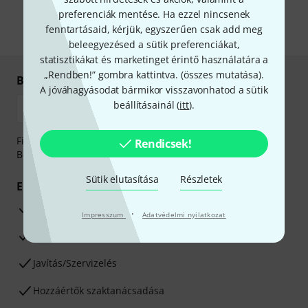
önnek hirdetéseket. Bármikor leiratkozhat erről. A hírlevélről további
információkat az
data protection guideline
-ben talál.
preferenciák mentése. Ha ezzel nincsenek
fenntartásaid, kérjük, egyszerűen csak add meg
* Kitöltés kötelező
beleegyezésed a sütik preferenciákat,
statisztikákat és marketinget érintő használatára a
„Rendben!” gombra kattintva. (
összes mutatása
).
Biztonságos vásárlás és fizetés
A jóváhagyásodat bármikor visszavonhatod a sütik
beállításainál (
itt
).
Fizessen biztonságosan, titkosítással: Banki átutalás vagy
Rendicsek!
Betéti- vagy hitelkártya segítségével
Sütik elutasítása
Részletek
Előnyök
3 éves Thomann-garancia
·
Impresszum
Adatvédelmi nyilatkozat
30 napos pénzvisszafizetési garancia
Javítás/Szervizelés
Hozzáértők szaktanácsadása