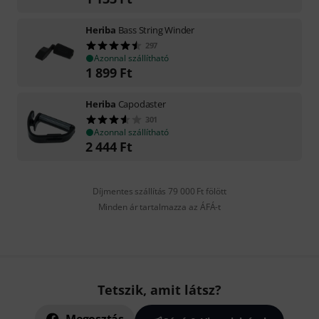
Heriba
Bass String Winder
297
Azonnal szállítható
1 899
Ft
Heriba
Capodaster
301
Azonnal szállítható
2 444
Ft
Díjmentes szállítás 79 000 Ft fölött
Minden ár tartalmazza az ÁFÁ-t
Tetszik, amit látsz?