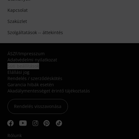
Kapcsolat
Szaküzlet
Szolgáltatások -- áttekintés
ÁSZF
/
Impresszum
Adatvédelmi nyilatkozat
Süti beállítások
Elállási jog
Rendelés / szerződéskötés
Garancia hibák esetén
Akadálymentességet érintő tájékoztatás
Rendelés visszavonása
Rólunk