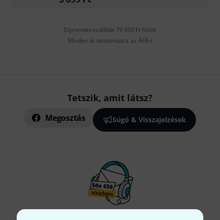
Díjmentes szállítás 79 000 Ft fölött
Minden ár tartalmazza az ÁFÁ-t
Tetszik, amit látsz?
Megosztás
Súgó & Visszajelzések
Thomann hírlevél