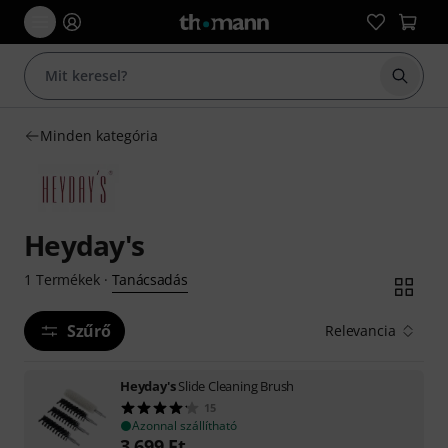
Keresés
Minden kategória
Heyday's
Tanácsadás
1
Termékek
·
Szűrő
Relevancia
Heyday's
Slide Cleaning Brush
15
Azonnal szállítható
3 699
Ft