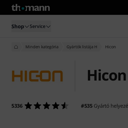
Shop
Service
Minden kategória
Gyártók listája H
Hicon
Hicon
5336
#535
Gyártó helyez