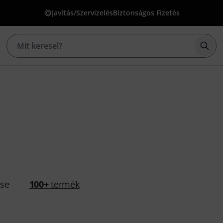
Javítás/Szervizelés
Biztonságos Fizetés
Kere
ése
100+
termék