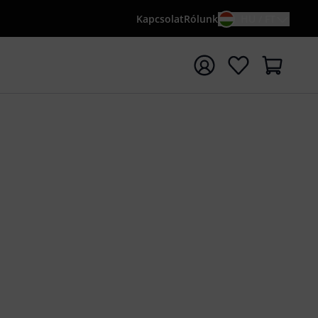
Kapcsolat
Rólunk
HU / FT
sés indítása {searchTerm} keresőszóval