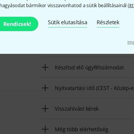
hagyásodat bármikor visszavonhatod a sütik beállításainál (
itt
Így érhetsz el minket
Sütik elutasítása
Részletek
Rendicsek!
Im
Ügyfélszolgálatunk minden kérdés és észr
Készítsd elő ügyfélszámodat
Nyitvatartási idő (CEST - Közép-
Visszahívást kérek
Még több elérhetőség