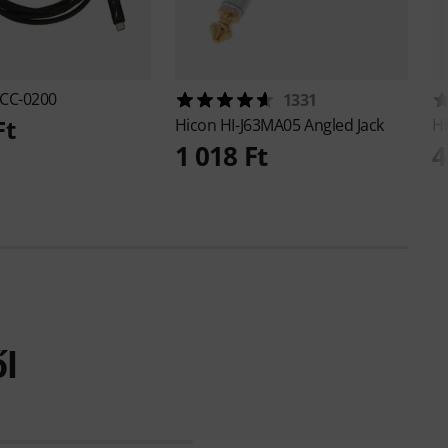
5CC-0200
1331
Ft
Hicon
HI-J63MA05 Angled Jack
H
1 018 Ft
4
l