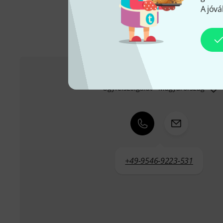
A jóvá
Ügyfélszolgálat - Magyarország
+49-9546-9223-531