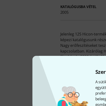
KATALÓGUSBA VÉTEL
2005
Jelenleg 125 Hicon-termé
képezi katalógusunk részé
Nagy erőfeszítéseket tes
kapcsolatban. Kizárólag 
fénykép és 5393 értékelés
Aktuális Top Seller-list
kiegészítők
,
RCA dugók és 
Szer
kategóriáink közt.
Pillanatnyilag legkerese
A süti
Hicon HI-J35S-Screw-M
jel
együtt
Minden Hicon-termékre 5 é
prefer
A gyártóval kapcsolatban 
beleeg
gombra