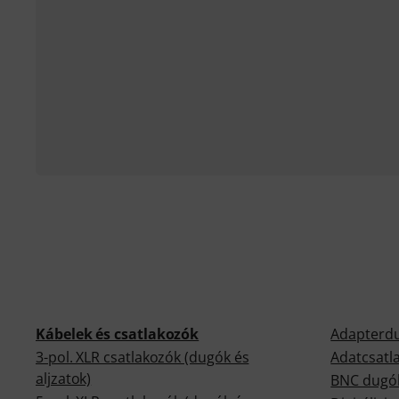
Kábelek és csatlakozók
Adapterd
3-pol. XLR csatlakozók (dugók és
Adatcsatl
aljzatok)
BNC dugók