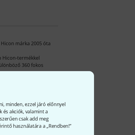
) Hicon márka 2005 óta
n Hicon-termékkel
különböző 360 fokos
gók és csatlakozók
,
Egyéb
akozók (3,5mm)
 Jack
. Az abszolút bajnok
ni, minden, ezzel járó előnnyel
áruházunkból.
 és akciók, valamint a
gyszerűen csak add meg
om
 érintő használatára a „Rendben!”