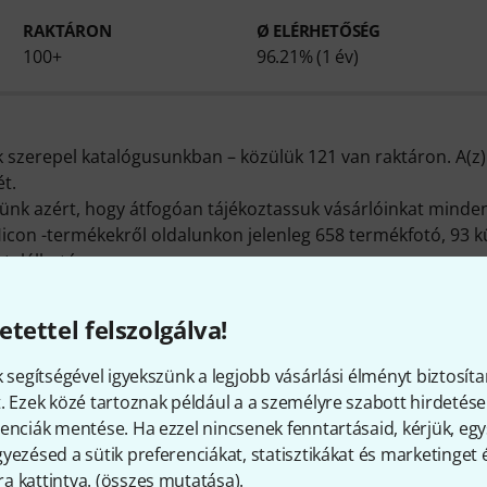
RAKTÁRON
Ø ELÉRHETŐSÉG
100+
96.21% (1 év)
k szerepel katalógusunkban – közülük 121 van raktáron. A(z
t.
zünk azért, hogy átfogóan tájékoztassuk vásárlóinkat minde
Hicon -termékekről oldalunkon jelenleg 658 termékfotó, 93 
 található meg.
ánkon összesen 30 Hicon-termék található, zömében
Egyéb du
aljzatok
,
37-pol multipin csatlakozók
és
Jackdugók és csatl
etettel felszolgálva!
ttebb termékünk a méltán népszerű
Hicon HI-J63MA05 Angled
k segítségével igyekszünk a legjobb vásárlási élményt biztosíta
enlegi adataink szerint összesen 50.000 alkalommal kelt el 
. Ezek közé tartoznak például a a személyre szabott hirdetések
vnyi garanciát biztosít a gyártó!
enciák mentése. Ha ezzel nincsenek fenntartásaid, kérjük, e
itt találsz bővebb tájékoztatást:
http://www.sommercable.c
yezésed a sütik preferenciákat, statisztikákat és marketinget
 kattintva. (
összes mutatása
).