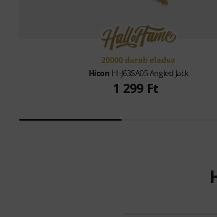
20000 darab eladva
Hicon
HI-J63SA05 Angled Jack
1 299 Ft