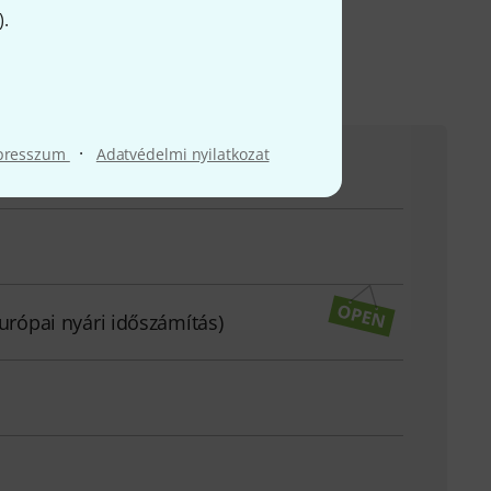
).
·
presszum
Adatvédelmi nyilatkozat
evétel esetén örömmel áll rendelkezésedre
európai nyári időszámítás)