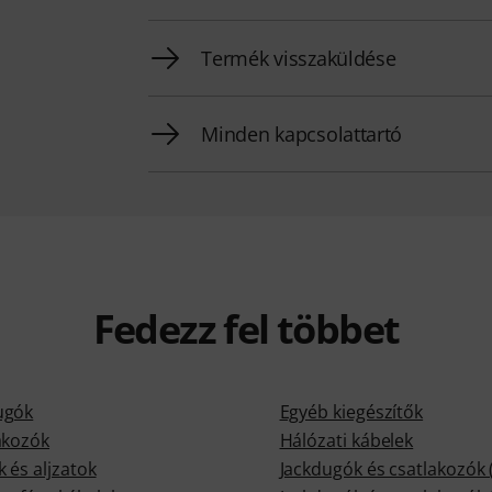
Termék visszaküldése
Minden kapcsolattartó
Fedezz fel többet
ugók
Egyéb kiegészítők
akozók
Hálózati kábelek
 és aljzatok
Jackdugók és csatlakozók