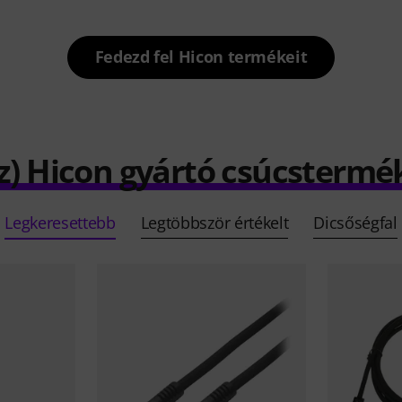
Fedezd fel Hicon termékeit
z) Hicon gyártó csúcstermé
Legkeresettebb
Legtöbbször értékelt
Dicsőségfal