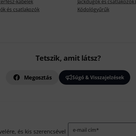
nterfész-kábelek
Jackdugók és csatlakozók
ók és csatlakozók
Kódológyűrűk
Tetszik, amit látsz?
Megosztás
Súgó & Visszajelzések
e-mail cím
*
velére, és kis szerencsével