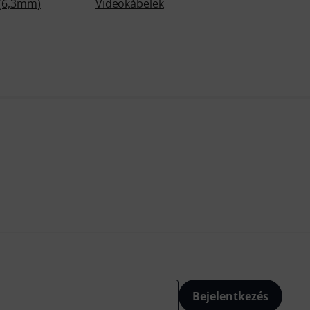
 (6,3mm)
Videokábelek
Bejelentkezés