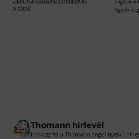
5-pol. XLR csatlakozók (dugók és
Digitálisi
aljzatok)
Egyéb dug
Thomann hírlevél
Iratkozz fel a Thomann angol nyelvű hírle