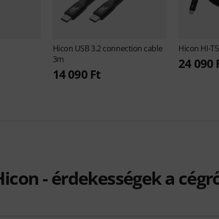
Hicon
USB 3.2 connection cable
Hicon
HI-T
3m
24 090 
14 090 Ft
Hicon - érdekességek a cégrő