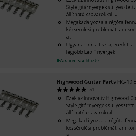
Style gitárnyergek süllyesztet
állítható csavarokkal ...
Megakadályozza a régóta fenná
kézsérülési problémát, amikor
a ...
Ugyanabból a tiszta, eredeti ac
legjobb Leo F nyergek
Azonnal szállítható
Highwood Guitar Parts
HG-10,8
51
Ezek az innovatív Highwood Co
Style gitárnyergek süllyesztet
állítható csavarokkal ...
Megakadályozza a régóta fenná
kézsérülési problémát, amikor
a ...