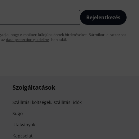
Bejelentkezés
gadja, hogy e-mailben küldjünk önnek hirdetéseket. Bármikor leiratkozhat
t az
data protection guideline
-ben talál.
Szolgáltatások
Szállítási költségek, szállítási idők
Súgó
Utalványok
Kapcsolat