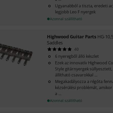
Ugyanabból a tiszta, eredeti ac
legjobb Leo F nyergek
Azonnal szállítható
Highwood Guitar Parts
HG-10,5
Saddles
40
6 nyeregből álló készlet
Ezek az innovatív Highwood Co
Style gitárnyergek süllyesztet
állítható csavarokkal ...
Megakadályozza a régóta fenná
kézsérülési problémát, amikor
a ...
Azonnal szállítható