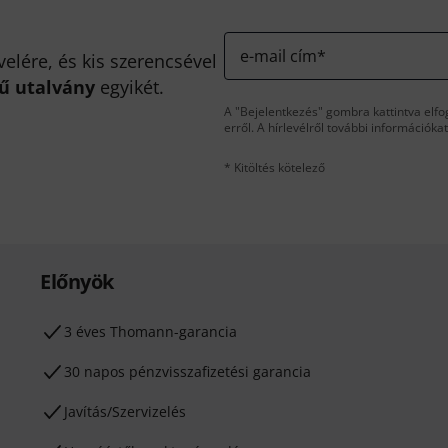
e-mail cím
*
velére, és kis szerencsével
kű utalvány
egyikét.
A "Bejelentkezés" gombra kattintva elfo
erről. A hírlevélről további információka
* Kitöltés kötelező
Előnyök
3 éves Thomann-garancia
30 napos pénzvisszafizetési garancia
Javítás/Szervizelés