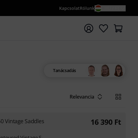
Kapcsolat
Rólunk
HU / FT
sés indítása {searchTerm} keresőszóval
Tanácsadás
Relevancia
16 390
Ft
0 Vintage Saddles
ntoured Vintage S-