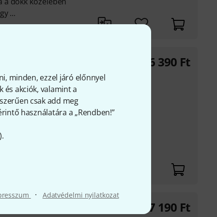
 a dokk közelében
y ...
16 390
Ft
0 Vintage Saddles
ni, minden, ezzel járó előnnyel
 és akciók, valamint a
ntoured Vintage S-
gyszerűen csak add meg
t, magasságban
 érintő használatára a „Rendben!”
lló kellemetlen
).
 penget vagy tenyerét
·
presszum
Adatvédelmi nyilatkozat
17 190
Ft
0 Relic Vintage