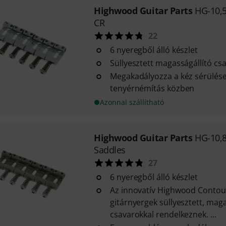
Highwood Guitar Parts
HG-10,5
CR
22
6 nyeregből álló készlet
Süllyesztett magasságállító cs
Megakadályozza a kéz sérülése
tenyérnémítás közben
Azonnal szállítható
Highwood Guitar Parts
HG-10,8
Saddles
27
6 nyeregből álló készlet
Az innovatív Highwood Contour
gitárnyergek süllyesztett, mag
csavarokkal rendelkeznek. ...