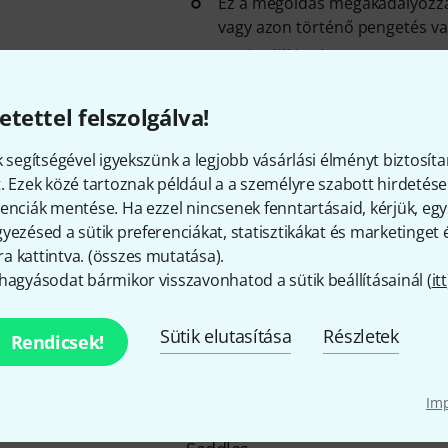
Ez a megoldás megakadályozza
vagy azon történő pengetés vag
Azonnal szállítható
etettel felszolgálva!
Highwood Guitar Parts
HG-11,2
25
k segítségével igyekszünk a legjobb vásárlási élményt biztosíta
6 nyeregből álló készlet
. Ezek közé tartoznak például a a személyre szabott hirdetések
Ezek az innovatív Highwood Co
enciák mentése. Ha ezzel nincsenek fenntartásaid, kérjük, e
Style gitárnyergek süllyesztet
yezésed a sütik preferenciákat, statisztikákat és marketinget
állítható csavarokkal ...
 kattintva. (
összes mutatása
).
Megakadályozza a régóta fenná
hagyásodat bármikor visszavonhatod a sütik beállításainál (
itt
kézsérülési problémát, amikor
a ...
Sütik elutasítása
Részletek
Rendicsek!
Azonnal szállítható
Im
Highwood Guitar Parts
HG-11,2