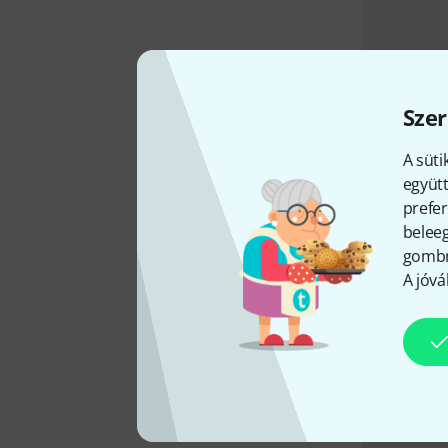
Szer
A süti
együtt
prefer
beleeg
gombra
A jóvá