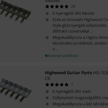
Saddles
20
6 nyeregből álló készlet
Ezek az innovatív Highwood Co
Style gitárnyergek süllyesztet
állítható csavarokkal ...
Megakadályozza a régóta fenná
kézsérülési problémát, amikor
a ...
Azonnal szállítható
Highwood Guitar Parts
HG-10,8
CR
7
6 nyeregből álló szett
Süllyesztett magasságállító cs
Megakadályozza a kéz sérülése