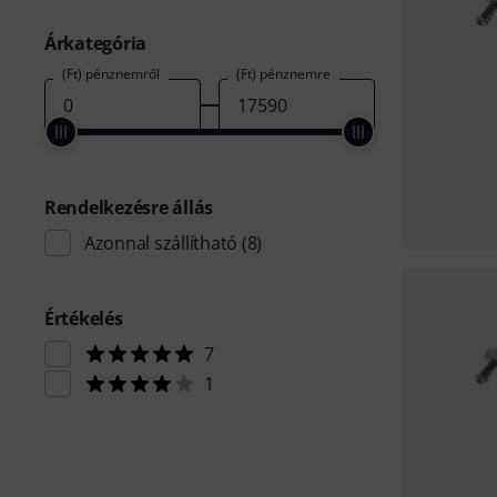
Árkategória
(Ft) pénznemről
(Ft) pénznemre
Rendelkezésre állás
Azonnal szállítható
(8)
Értékelés
7
1