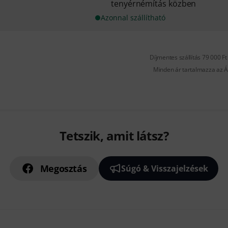
tenyérnémítás közben
Azonnal szállítható
Díjmentes szállítás 79 000 Ft 
Minden ár tartalmazza az Á
Tetszik, amit látsz?
Megosztás
Súgó & Visszajelzések