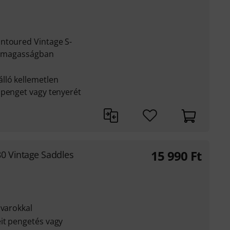
ntoured Vintage S-
t, magasságban
lló kellemetlen
 penget vagy tenyerét
15 990
Ft
0 Vintage Saddles
avarokkal
it pengetés vagy