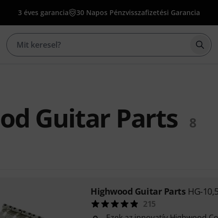
3 éves garancia
30 Napos Pénzvisszafizetési Garancia
Kere
d Guitar Parts
8
Highwood Guitar Parts
HG-10,5
215
Ezek az innovatív Highwood Co