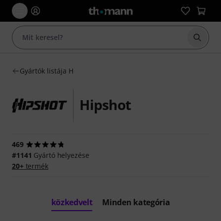
Keresés
Gyártók listája H
Hipshot
469
#1141
Gyártó helyezése
20+
termék
közkedvelt
Minden kategória