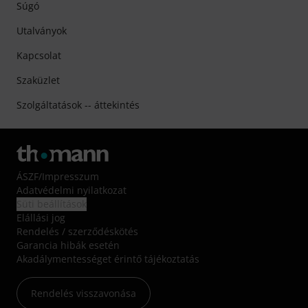
Súgó
Utalványok
Kapcsolat
Szaküzlet
Szolgáltatások -- áttekintés
ÁSZF
/
Impresszum
Adatvédelmi nyilatkozat
Süti beállítások
Elállási jog
Rendelés / szerződéskötés
Garancia hibák esetén
Akadálymentességet érintő tájékoztatás
Rendelés visszavonása