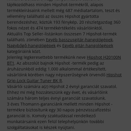
tájékozódhass minden Hipshot-termékről, alapos
termékleírásaink mellett még 687 médiatartalom, teszt és
vélemény található az összes Hipshot gyártotta
berendezéshez, köztük 193 fénykép, 20 részletgazdag 360
fokos nézet és 474 termékértékelés vásárlóinktól.
Aktuális Top Seller-listánkon összesen 7 Hipshot-termék
található, zömében
Egyéb basszusgitár-hangológépek
,
Nagybőgő-hangológépek
és
Egyéb gitár-hangológépek
kategóriáink közt.
Jelenleg legkeresettebb termékünk neve
Hipshot H20100N
BT1
. Az abszolút bajnok Hipshot -termék pedig az
áruházunkból eddig 1.000 alkalommal értékesített,
vásárlóink körében nagy népszerűségnek örvendő
Hipshot
Grip-Lock Guitar Tuner BK R
.
Vásárlói számára a(z) Hipshot 2 évnyi garanciát szavatol.
Ehhez mi még hozzáteszünk egy évet, és vásárlóink
számára három teljes évnyi garanciát szavatolunk.
3 éves Thomann-garanciánk mellett minden Hipshot -
termékre biztosítunk egy 30 napos pénzvisszafizetési
garanciát is. Komoly szaktudással rendelkező
munkatársaink ezen felül telephelyünkön további
szolgáltatásokat is készek nyújtani.