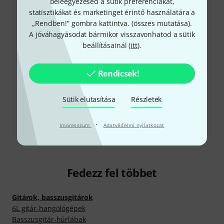
beleegyezésed a sütik preferenciákat,
Nyitvatartási idő (CEST - Közép-európai
statisztikákat és marketinget érintő használatára a
nyári időszámítás)
„Rendben!” gombra kattintva. (
összes mutatása
).
A jóváhagyásodat bármikor visszavonhatod a sütik
Visszahívást kérek
beállításainál (
itt
).
Még több elérhetőség
Rendicsek!
Termék visszaküldése
Sütik elutasítása
Részletek
Minden kapcsolattartó
·
Impresszum
Adatvédelmi nyilatkozat
Fedezz fel többet
Gitárok, basszusgitárok
6L gitár-hangológépek
Basszusgitár-húrlábak