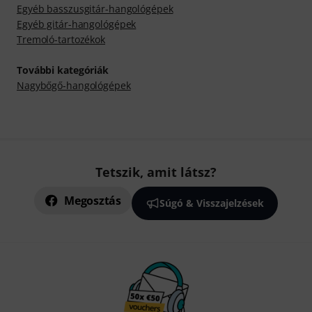
Egyéb basszusgitár-hangológépek
Egyéb gitár-hangológépek
Tremoló-tartozékok
További kategóriák
Nagybőgő-hangológépek
Tetszik, amit látsz?
Megosztás
Súgó & Visszajelzések