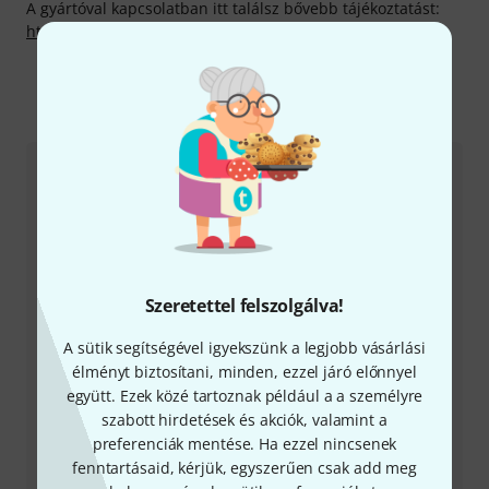
A gyártóval kapcsolatban itt találsz bővebb tájékoztatást:
http://www.hipshotproducts.com
Így érhetsz el minket
Ügyfélszolgálat - Magyarország
Szeretettel felszolgálva!
+49-9546-9223-531
A sütik segítségével igyekszünk a legjobb vásárlási
élményt biztosítani, minden, ezzel járó előnnyel
Ügyfélszolgálatunk minden kérdés és észrevétel esetén
együtt. Ezek közé tartoznak például a a személyre
örömmel áll rendelkezésedre
szabott hirdetések és akciók, valamint a
preferenciák mentése. Ha ezzel nincsenek
Készítsd elő ügyfélszámodat
fenntartásaid, kérjük, egyszerűen csak add meg