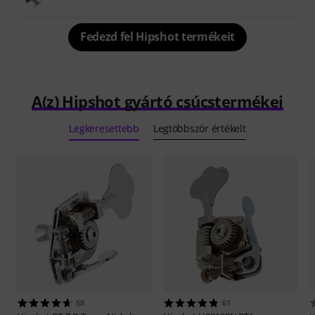
Fedezd fel Hipshot termékeit
A(z) Hipshot gyártó csúcstermékei
Legkeresettebb
Legtöbbször értékelt
58
61