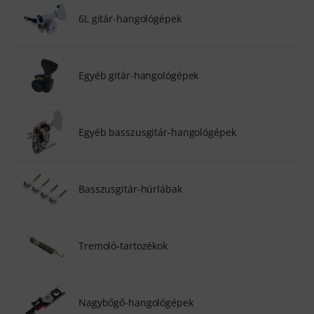
6L gitár-hangológépek
Egyéb gitár-hangológépek
Egyéb basszusgitár-hangológépek
Basszusgitár-húrlábak
Tremoló-tartozékok
Nagybőgő-hangológépek