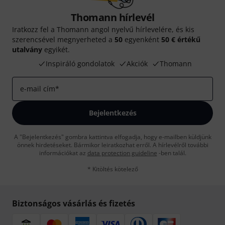
Thomann hírlevél
Iratkozz fel a Thomann angol nyelvű hírlevelére, és kis
szerencsével megnyerheted a
50
egyenként
50 € értékű
utalvány
egyikét.
Inspiráló gondolatok
Akciók
Thomann
e-mail cím
*
Bejelentkezés
A "Bejelentkezés" gombra kattintva elfogadja, hogy e-mailben küldjünk
önnek hirdetéseket. Bármikor leiratkozhat erről. A hírlevélről további
információkat az
data protection guideline
-ben talál.
* Kitöltés kötelező
Biztonságos vásárlás és fizetés