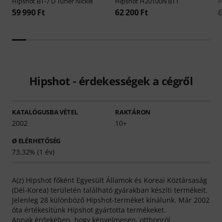
Hipshot
BT-7 D Tuner Nickel
Hipshot
H20100N BT1
H
59 990 Ft
62 200 Ft
6
Hipshot - érdekességek a cégről
KATALÓGUSBA VÉTEL
RAKTÁRON
2002
10+
Ø ELÉRHETŐSÉG
73.32% (1 év)
A(z) Hipshot főként Egyesült Államok és Koreai Köztársaság
(Dél-Korea) területén található gyárakban készíti termékeit.
Jelenleg 28 különböző Hipshot-terméket kínálunk. Már 2002
óta értékesítünk Hipshot gyártotta termékeket.
Annak érdekében, hogy kényelmesen, otthonról