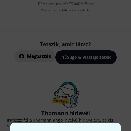
Díjmentes szállítás 79 000 Ft fölött
Minden ár tartalmazza az ÁFÁ-t
Tetszik, amit látsz?
Megosztás
Súgó & Visszajelzések
Thomann hírlevél
Iratkozz fel a Thomann angol nyelvű hírlevelére, és kis
szerencsével megnyerheted a
50
egyenként
50 € értékű