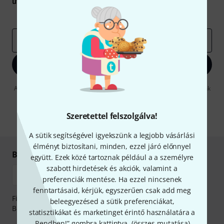
utalvány
egyikét.
Inspiráló gondolatok
Akciók
Thomann
e-mail cím
*
Bejelentkezés
A "Bejelentkezés" gombra kattintva elfogadja, hogy e-mailben küldjünk
önnek hirdetéseket. Bármikor leiratkozhat erről. A hírlevélről további
információkat az
data protection guideline
-ben talál.
Szeretettel felszolgálva!
* Kitöltés kötelező
A sütik segítségével igyekszünk a legjobb vásárlási
élményt biztosítani, minden, ezzel járó előnnyel
Biztonságos vásárlás és fizetés
együtt. Ezek közé tartoznak például a a személyre
szabott hirdetések és akciók, valamint a
preferenciák mentése. Ha ezzel nincsenek
fenntartásaid, kérjük, egyszerűen csak add meg
Fizessen biztonságosan, titkosítással: Banki átutalás vagy
beleegyezésed a sütik preferenciákat,
Betéti- vagy hitelkártya segítségével
statisztikákat és marketinget érintő használatára a
„Rendben!” gombra kattintva. (
összes mutatása
).