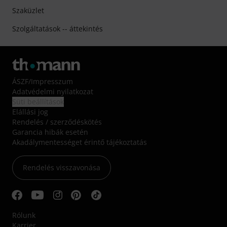
Szaküzlet
Szolgáltatások -- áttekintés
ÁSZF
/
Impresszum
Adatvédelmi nyilatkozat
Süti beállítások
Elállási jog
Rendelés / szerződéskötés
Garancia hibák esetén
Akadálymentességet érintő tájékoztatás
Rendelés visszavonása
Rólunk
Karrier