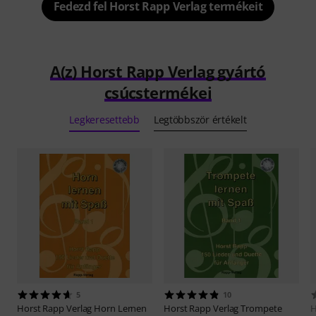
Fedezd fel Horst Rapp Verlag termékeit
A(z) Horst Rapp Verlag gyártó
csúcstermékei
Legkeresettebb
Legtöbbször értékelt
5
10
Horst Rapp Verlag
Horn Lernen
Horst Rapp Verlag
Trompete
H