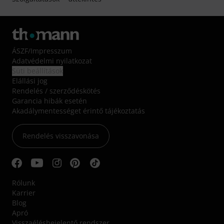
ÁSZF
/
Impresszum
Adatvédelmi nyilatkozat
Süti beállítások
Elállási jog
Rendelés / szerződéskötés
Garancia hibák esetén
Akadálymentességet érintő tájékoztatás
Rendelés visszavonása
Rólunk
Karrier
Blog
Apró
Visszaélésbejelentő rendszer