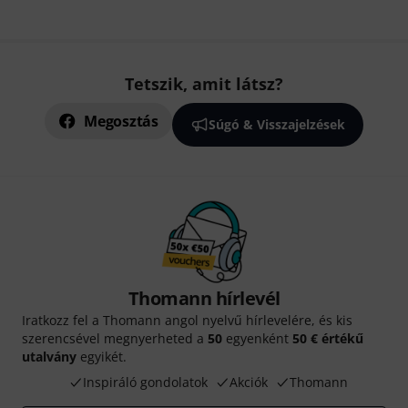
Tetszik, amit látsz?
Megosztás
Súgó & Visszajelzések
Thomann hírlevél
Iratkozz fel a Thomann angol nyelvű hírlevelére, és kis
szerencsével megnyerheted a
50
egyenként
50 € értékű
utalvány
egyikét.
Inspiráló gondolatok
Akciók
Thomann