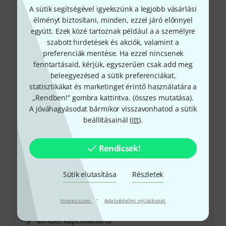
A sütik segítségével igyekszünk a legjobb vásárlási
élményt biztosítani, minden, ezzel járó előnnyel
+49-9546-9223-531
együtt. Ezek közé tartoznak például a a személyre
szabott hirdetések és akciók, valamint a
Ügyfélszolgálatunk minden kérdés és észrevétel esetén
preferenciák mentése. Ha ezzel nincsenek
örömmel áll rendelkezésedre
fenntartásaid, kérjük, egyszerűen csak add meg
beleegyezésed a sütik preferenciákat,
Készítsd elő ügyfélszámodat
statisztikákat és marketinget érintő használatára a
„Rendben!” gombra kattintva. (
összes mutatása
).
A jóváhagyásodat bármikor visszavonhatod a sütik
Nyitvatartási idő (CEST - Közép-európai
beállításainál (
itt
).
nyári időszámítás)
Visszahívást kérek
Rendicsek!
Még több elérhetőség
Sütik elutasítása
Részletek
Termék visszaküldése
·
Impresszum
Adatvédelmi nyilatkozat
Minden kapcsolattartó