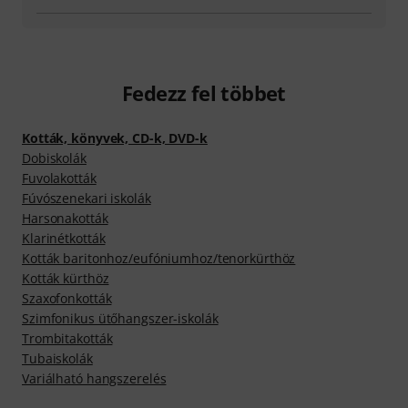
Fedezz fel többet
Kották, könyvek, CD-k, DVD-k
Dobiskolák
Fuvolakották
Fúvószenekari iskolák
Harsonakották
Klarinétkották
Kották baritonhoz/eufóniumhoz/tenorkürthöz
Kották kürthöz
Szaxofonkották
Szimfonikus ütőhangszer-iskolák
Trombitakották
Tubaiskolák
Variálható hangszerelés