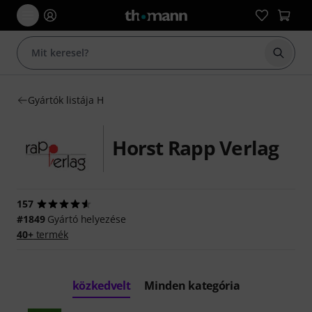
Keresés
Gyártók listája H
Horst Rapp Verlag
157
#1849
Gyártó helyezése
40+
termék
közkedvelt
Minden kategória