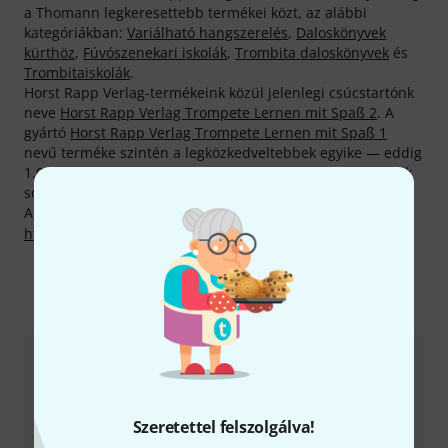
a Thomann legkeresettebb termékei közt, az alábbi
kategóriákban:
Variálható hangszerelés
,
Daloskönyvek
kürthöz
,
Fúvószenekari iskolák
,
Trombita daloskönyvek
és
Trombitaiskolák
.
Horst Rapp Verlag-termékeink közül jelenlegi csúcstartónk
neve
Horst Rapp Verlag Trompete Lernen mit Spaß 2
. A
gyártó
Horst Rapp Verlag Trompete Lernen mit Spaß 1
nevű terméke szintén a legközkedveltebbek egyike — eddig
1.000 alkalommal tették le mellette vásárlóink rendeléseik
során a voksukat.
A gyártóval kapcsolatban itt találsz bővebb tájékoztatást:
http://www.rapp-verlag.de
Így érhetsz el minket
Ügyfélszolgálat - Magyarország
Szeretettel felszolgálva!