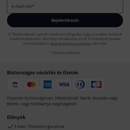
e-mail cím
*
Bejelentkezés
A "Bejelentkezés" gombra kattintva elfogadja, hogy e-mailben küldjünk
önnek hirdetéseket. Bármikor leiratkozhat erről. A hírlevélről további
információkat az
data protection guideline
-ben talál.
* Kitöltés kötelező
Biztonságos vásárlás és fizetés
Fizessen biztonságosan, titkosítással: Banki átutalás vagy
Betéti- vagy hitelkártya segítségével
Előnyök
3 éves Thomann-garancia