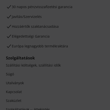
30 napos pénzvisszafizetési garancia
Javítás/Szervizelés
Hozzáértők szaktanácsadása
Elégedettségi Garancia
Európa legnagyobb termékraktára
Szolgáltatások
Szállítási költségek, szállítási idők
Súgó
Utalványok
Kapcsolat
Szaküzlet
Szolgáltatások -- áttekintés