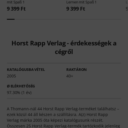
mit Spaß 1
Lernen mit Spaß 1
L
9 399 Ft
9 399 Ft
Horst Rapp Verlag - érdekességek a
cégről
KATALÓGUSBA VÉTEL
RAKTÁRON
2005
40+
Ø ELÉRHETŐSÉG
97.30% (1 év)
A Thomann-nál 44 Horst Rapp Verlag-terméket találhatsz –
ezek közül 44 áll készen a szállításra. A(z) Horst Rapp
Verlag márka 2005 óta képezi katalógusunk részét.
Összesen 25 Horst Rapp Verlag-termék tartózkodik jelenleg