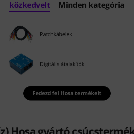
közkedvelt
Minden kategória
Patchkábelek
Digitális átalakítók
Fedezd fel Hosa termékeit
(z) Hosa gyártó csúcstermék