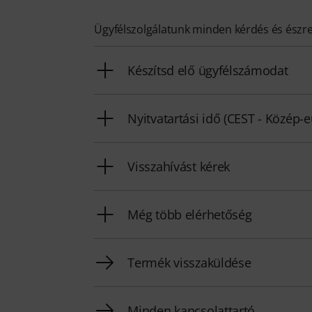
Ügyfélszolgálatunk minden kérdés és észr
Készítsd elő ügyfélszámodat
Nyitvatartási idő (CEST - Közép-
Visszahívást kérek
Még több elérhetőség
Termék visszaküldése
Minden kapcsolattartó