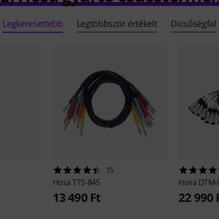
Legkeresettebb
Legtöbbször értékelt
Dicsőségfal
15
Hosa
TTS-845
Hosa
DTM-
13 490 Ft
22 990 