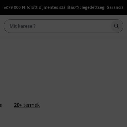
79 000 Ft fölött díjmentes szállítás
Elégedettségi Garancia
Kere
se
20+
termék