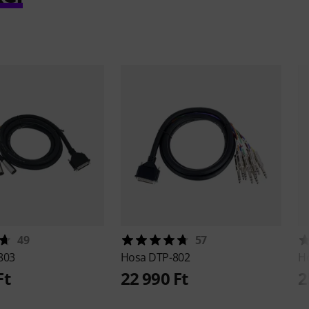
49
57
803
Hosa
DTP-802
H
Ft
22 990 Ft
2