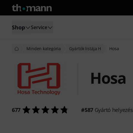
Shop
Service
Minden kategória
Gyártók listája H
Hosa
Hosa
677
#587
Gyártó helyezé