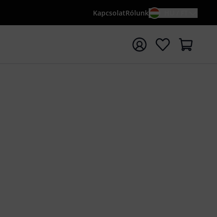
Kapcsolat
Rólunk
HU / FT
sés indítása {searchTerm} keresőszóval