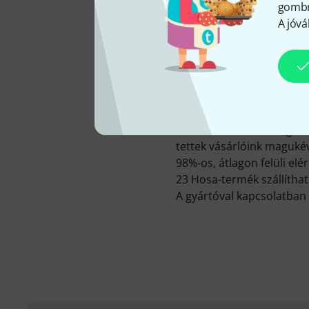
gombra
A jóvá
A(z) Hosa főként Tajvan, 
Összesen 24 Hosa-termékb
Összesen 8 Hosa-termék t
kategóriákban:
Stúdió mu
Hosa DTM-803
. Ő a legf
tettek vásárlóink maguké
98%-os, átlagon felüli el
23 Hosa-termék szállíthat
A gyártóval kapcsolatban 