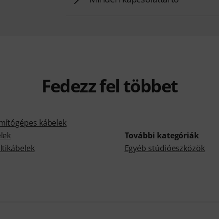
Fedezz fel többet
mítógépes kábelek
lek
További kategóriák
ltikábelek
Egyéb stúdióeszközök