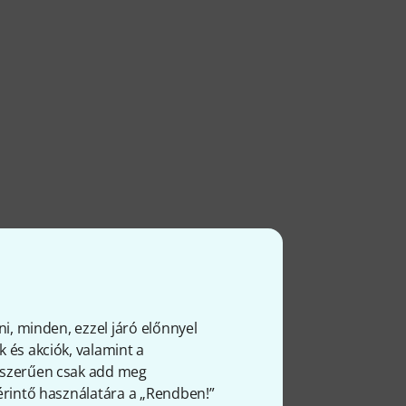
l
ni, minden, ezzel járó előnnyel
 és akciók, valamint a
gyszerűen csak add meg
 érintő használatára a „Rendben!”