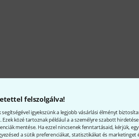
Hosa - érdekességek a cégrő
etettel felszolgálva!
k segítségével igyekszünk a legjobb vásárlási élményt biztosíta
. Ezek közé tartoznak például a a személyre szabott hirdetések
enciák mentése. Ha ezzel nincsenek fenntartásaid, kérjük, e
RAKTÁRON
Ø ELÉRHETŐSÉG
yezésed a sütik preferenciákat, statisztikákat és marketinget
20+
98.09% (1 év)