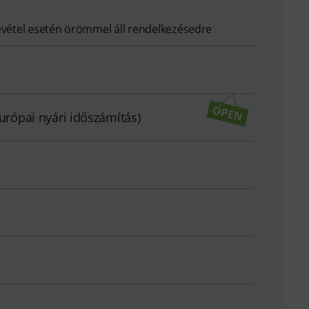
evétel esetén örömmel áll rendelkezésedre
európai nyári időszámítás)