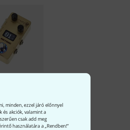
i AC Acoustic Simul
Ft
ni, minden, ezzel járó előnnyel
 és akciók, valamint a
gyszerűen csak add meg
 érintő használatára a „Rendben!”