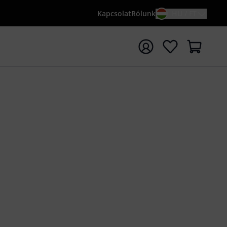
Kapcsolat
Rólunk
HU / FT
sés indítása {searchTerm} keresőszóval