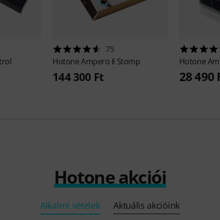
75
rol
Hotone
Ampero II Stomp
Hotone
Amp
28 490 
144 300 Ft
Hotone akciói
Alkalmi vételek
Aktuális akcióink