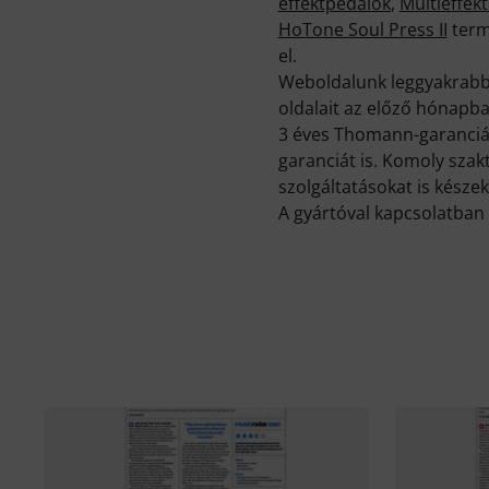
effektpedálok
,
Multieffek
HoTone Soul Press II
term
el.
Weboldalunk leggyakrabba
oldalait az előző hónapb
3 éves Thomann-garancián
garanciát is. Komoly sza
szolgáltatásokat is készek
A gyártóval kapcsolatban 