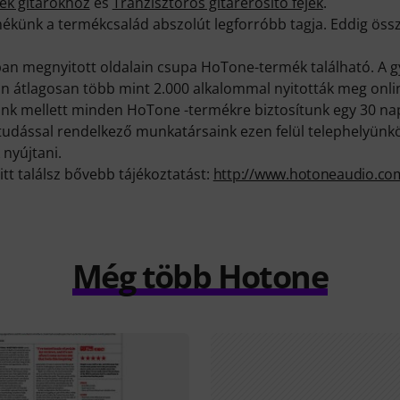
tek gitárokhoz
és
Tranzisztoros gitárerősítő fejek
.
ékünk a termékcsalád abszolút legforróbb tagja. Eddig össz
n megnyitott oldalain csupa HoTone-termék található. A g
an átlagosan több mint 2.000 alkalommal nyitották meg onli
k mellett minden HoTone -termékre biztosítunk egy 30 nap
ktudással rendelkező munkatársaink ezen felül telephelyünk
 nyújtani.
itt találsz bővebb tájékoztatást:
http://www.hotoneaudio.com
Még több Hotone