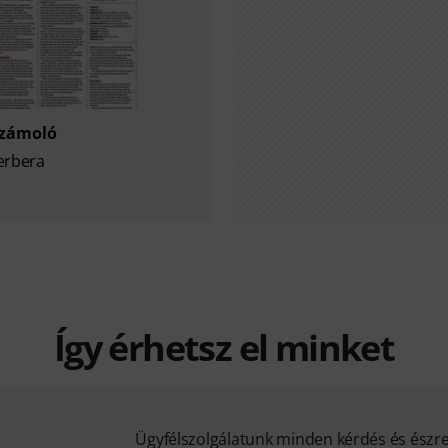
számoló
erbera
Így érhetsz el minket
Ügyfélszolgálatunk minden kérdés és észr