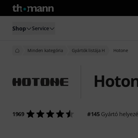
Shop
Service
Minden kategória
Gyártók listája H
Hotone
Hoto
1969
#145
Gyártó helyez