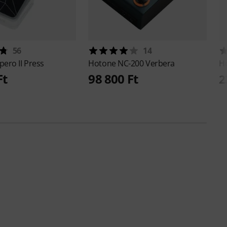
56
14
ero II Press
Hotone
NC-200 Verbera
H
Ft
98 800 Ft
2