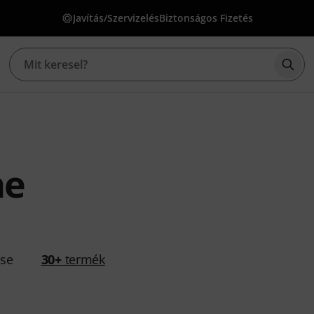
Javítás/Szervizelés
Biztonságos Fizetés
Kere
ne
ése
30+
termék