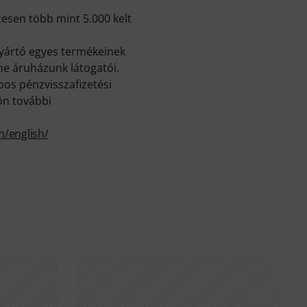
esen több mint 5.000 kelt
yártó egyes termékeinek
ne áruházunk látogatói.
os pénzvisszafizetési
ön további
/english/