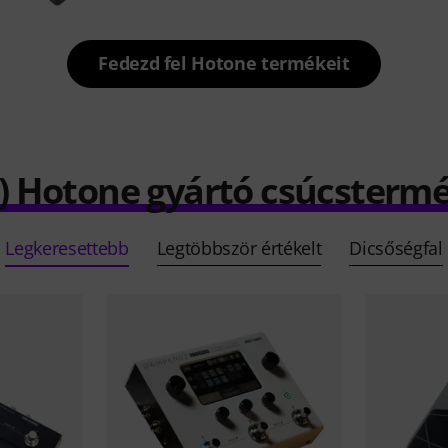
Fedezd fel Hotone termékeit
) Hotone gyártó csúcsterm
Legkeresettebb
Legtöbbször értékelt
Dicsőségfal