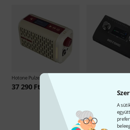
Hotone
Pulze Mini B-Stock
Hotone
Pulze Contro
37 290 Ft
17 990 Ft
Szer
A süti
együtt
prefer
beleeg