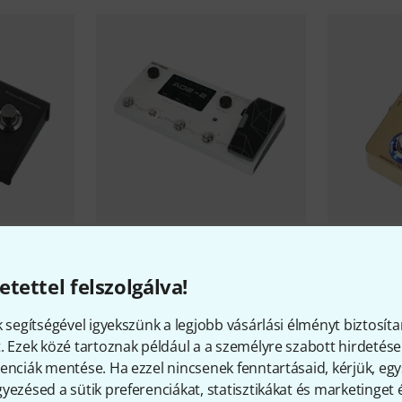
l B-Stock
Hotone
Ampero II B-Stock
Hotone
Omn
B-Stock
156 100 Ft
etettel felszolgálva!
37 290 
k segítségével igyekszünk a legjobb vásárlási élményt biztosíta
. Ezek közé tartoznak például a a személyre szabott hirdetések
enciák mentése. Ha ezzel nincsenek fenntartásaid, kérjük, e
yezésed a sütik preferenciákat, statisztikákat és marketinget