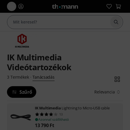
Keresés
IK Multimedia
Videótartozékok
Tanácsadás
3
Termékek
·
Szűrő
Relevancia
IK Multimedia
Lightning to Micro-USB cable
13
Azonnal szállítható
13 790
Ft