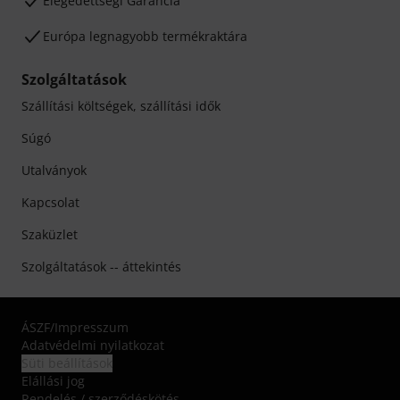
Elégedettségi Garancia
Európa legnagyobb termékraktára
Szolgáltatások
Szállítási költségek, szállítási idők
Súgó
Utalványok
Kapcsolat
Szaküzlet
Szolgáltatások -- áttekintés
ÁSZF
/
Impresszum
Adatvédelmi nyilatkozat
Süti beállítások
Elállási jog
Rendelés / szerződéskötés