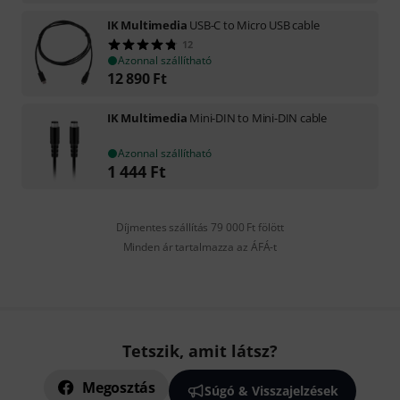
IK Multimedia
USB-C to Micro USB cable
12
Azonnal szállítható
12 890
Ft
IK Multimedia
Mini-DIN to Mini-DIN cable
Azonnal szállítható
1 444
Ft
Díjmentes szállítás 79 000 Ft fölött
Minden ár tartalmazza az ÁFÁ-t
Tetszik, amit látsz?
Megosztás
Súgó & Visszajelzések