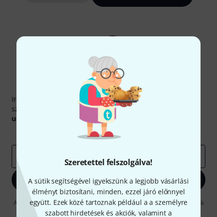
Thomann hírlevél
Iratkozz fel a Thomann angol nyelvű hírlevelére, és kis
szerencsével megnyerheted a
50
egyenként
50 € értékű
utalvány
egyikét.
Inspiráló gondolatok
Akciók
Thomann
e-mail cím
*
Szeretettel felszolgálva!
Bejelentkezés
A sütik segítségével igyekszünk a legjobb vásárlási
élményt biztosítani, minden, ezzel járó előnnyel
együtt. Ezek közé tartoznak például a a személyre
A "Bejelentkezés" gombra kattintva elfogadja, hogy e-mailben küldjünk
önnek hirdetéseket. Bármikor leiratkozhat erről. A hírlevélről további
szabott hirdetések és akciók, valamint a