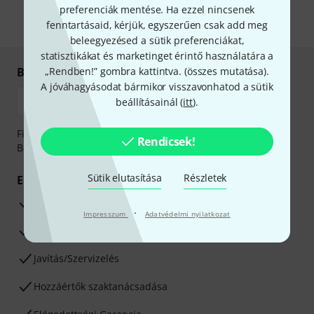
információkat az
data protection guideline
-ben talál.
preferenciák mentése. Ha ezzel nincsenek
fenntartásaid, kérjük, egyszerűen csak add meg
* Kitöltés kötelező
beleegyezésed a sütik preferenciákat,
statisztikákat és marketinget érintő használatára a
Biztonságos vásárlás és fizetés
„Rendben!” gombra kattintva. (
összes mutatása
).
A jóváhagyásodat bármikor visszavonhatod a sütik
beállításainál (
itt
).
Fizessen biztonságosan, titkosítással: Banki átutalás vagy
Rendicsek!
Betéti- vagy hitelkártya segítségével
Sütik elutasítása
Részletek
Előnyök
3 éves Thomann-garancia
·
Impresszum
Adatvédelmi nyilatkozat
30 napos pénzvisszafizetési garancia
Javítás/Szervizelés
Hozzáértők szaktanácsadása