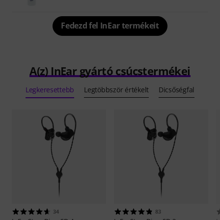
Fedezd fel InEar termékeit
A(z) InEar gyártó csúcstermékei
Legkeresettebb
Legtöbbször értékelt
Dicsőségfal
34
83