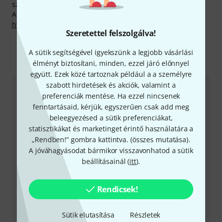
szolgáltatásokat is készek nyújtani.
A gyártóval kapcsolatban itt találsz bővebb tájékoztatást:
http://www.inear.de
Szeretettel felszolgálva!
A sütik segítségével igyekszünk a legjobb vásárlási
Így érhetsz el minket
élményt biztosítani, minden, ezzel járó előnnyel
együtt. Ezek közé tartoznak például a a személyre
szabott hirdetések és akciók, valamint a
Ügyfélszolgálat - Magyarország
preferenciák mentése. Ha ezzel nincsenek
fenntartásaid, kérjük, egyszerűen csak add meg
beleegyezésed a sütik preferenciákat,
statisztikákat és marketinget érintő használatára a
„Rendben!” gombra kattintva. (
összes mutatása
).
A jóváhagyásodat bármikor visszavonhatod a sütik
+49-9546-9223-531
beállításainál (
itt
).
Ügyfélszolgálatunk minden kérdés és észrevétel esetén
Rendicsek!
örömmel áll rendelkezésedre
Sütik elutasítása
Részletek
Készítsd elő ügyfélszámodat