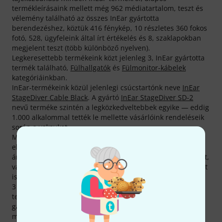
termékleírásaink mellett még 962 médiatartalom, teszt és
vélemény található az összes InEar gyártotta
berendezéshez, köztük 416 fénykép, 10 részletes 360 fokos
fotó, 528, ügyfeleink által írt értékelés és 8, szaklapokban
megjelent teszt (több különböző nyelven).
Legkeresettebb termékeink közt jelenleg 3, InEar gyártotta
termék található,
Fülhallgatók
és
Fülmonitor-kábelek
kategóriáinkban.
InEar-termékeink közül jelenlegi csúcstartónk neve
InEar
StageDiver Cable Black
. A gyártó
InEar StageDiver SD-2
nevű terméke szintén a legközkedveltebbek egyike — eddig
1.000 alkalommal tették le mellette vásárlóink rendeléseik
során a voksukat.
Most még olcsóbban tehetsz szert InEar-holmikra! Csak az
elmúlt 90 napban 13 InEar-termék árát sikerült
áramvonalasítanunk. Emellett még számos, szettben kínált,
vagy épp kifogástalan minőségű, de visszaküldött terméket
is szemtelenül olcsón kínálunk.
3 éves Thomann-garanciánk mellett minden InEar -
termékre biztosítunk egy 30 napos pénzvisszafizetési
garanciát is. Komoly szaktudással rendelkező
munkatársaink ezen felül telephelyünkön további