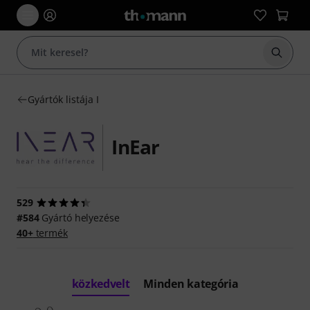
Keresés
Gyártók listája I
InEar
529
#584
Gyártó helyezése
40+
termék
közkedvelt
Minden kategória