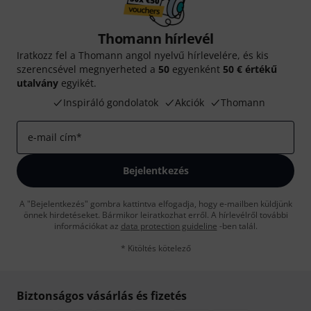
Thomann hírlevél
Iratkozz fel a Thomann angol nyelvű hírlevelére, és kis
szerencsével megnyerheted a
50
egyenként
50 € értékű
utalvány
egyikét.
Inspiráló gondolatok
Akciók
Thomann
e-mail cím
*
Bejelentkezés
A "Bejelentkezés" gombra kattintva elfogadja, hogy e-mailben küldjünk
önnek hirdetéseket. Bármikor leiratkozhat erről. A hírlevélről további
információkat az
data protection guideline
-ben talál.
* Kitöltés kötelező
Biztonságos vásárlás és fizetés