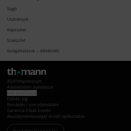
Súgó
Utalványok
Kapcsolat
Szaküzlet
Szolgáltatások -- áttekintés
ÁSZF
/
Impresszum
Adatvédelmi nyilatkozat
Süti beállítások
Elállási jog
Rendelés / szerződéskötés
Garancia hibák esetén
Akadálymentességet érintő tájékoztatás
Rendelés visszavonása