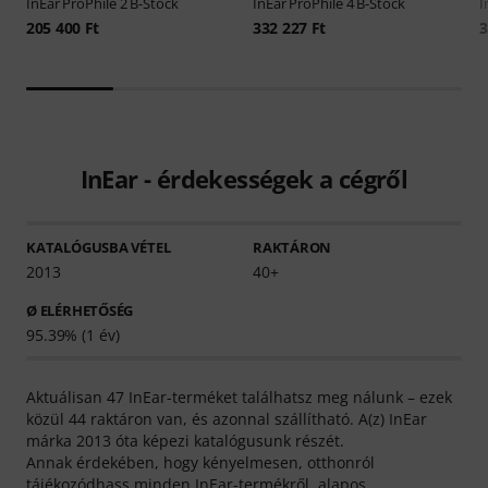
InEar
ProPhile 2 B-Stock
InEar
ProPhile 4 B-Stock
I
205 400 Ft
332 227 Ft
3
InEar - érdekességek a cégről
KATALÓGUSBA VÉTEL
RAKTÁRON
2013
40+
Ø ELÉRHETŐSÉG
95.39% (1 év)
Aktuálisan 47 InEar-terméket találhatsz meg nálunk – ezek
közül 44 raktáron van, és azonnal szállítható. A(z) InEar
márka 2013 óta képezi katalógusunk részét.
Annak érdekében, hogy kényelmesen, otthonról
tájékozódhass minden InEar-termékről, alapos