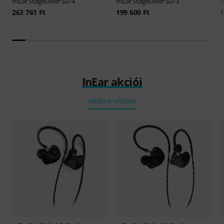
InEar
StageDiver SD-4
InEar
StageDiver SD-3
I
263 761 Ft
199 600 Ft
1
InEar akciói
Alkalmi vételek