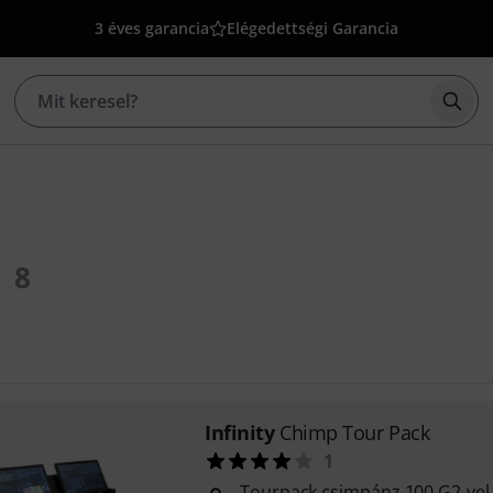
3 éves garancia
Elégedettségi Garancia
Kere
8
Infinity
Chimp Tour Pack
1
Tourpack csimpánz 100.G2-vel