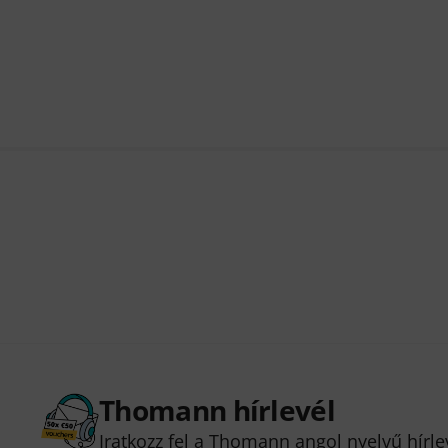
Thomann hírlevél
Iratkozz fel a Thomann angol nyelvű hírle