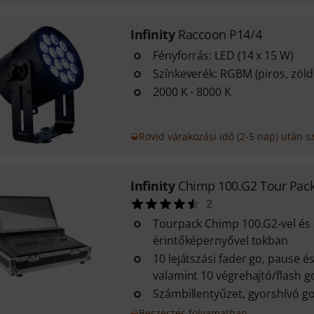
Infinity
Raccoon P14/4
Fényforrás: LED (14 x 15 W)
Színkeverék: RGBM (piros, zöld
2000 K - 8000 K
Rövid várakozási idő (2-5 nap) után sz
Infinity
Chimp 100.G2 Tour Pac
2
Tourpack Chimp 100.G2-vel és 
érintőképernyővel tokban
10 lejátszási fader go, pause é
valamint 10 végrehajtó/flash 
Számbillentyűzet, gyorshívó 
Beszerzés folyamatban