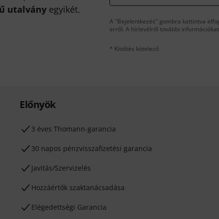
kű utalvány
egyikét.
A "Bejelentkezés" gombra kattintva elfo
erről. A hírlevélről további információka
* Kitöltés kötelező
Előnyök
3 éves Thomann-garancia
30 napos pénzvisszafizetési garancia
Javítás/Szervizelés
Hozzáértők szaktanácsadása
Elégedettségi Garancia