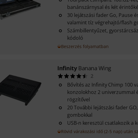
banánszárnysal és két érintők
30 lejátszási fader Go, Pause 
valamint tíz végrehajtó/flash 
Számbillentyűzet, gyorstárcs
kódoló
Beszerzés folyamatban
Infinity
Banana Wing
2
Bővítés az Infinity Chimp 100 v
konzolokhoz 2 univerzummal é
rögzítővel
20 További lejátszási fader GO
gombokkal
USB-n keresztül csatlakozik a 
Rövid várakozási idő (2-5 nap) után sz