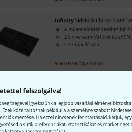
Infinity
SideKick Chimp OnPC W
A műsor előkészítéséhez bárh
2 Univerzum (Art-Net és sACN)
USB-tápellátású
Beszerzés folyamatban
Infinity
Case for Chimp 300
etettel felszolgálva!
Infinity Chimp 300/300.G2 kés
Anyag: 9 mm-es multiplex, lami
k segítségével igyekszünk a legjobb vásárlási élményt biztosíta
30 mm-es alumínium él
. Ezek közé tartoznak például a a személyre szabott hirdetések
enciák mentése. Ha ezzel nincsenek fenntartásaid, kérjük, e
yezésed a sütik preferenciákat, statisztikákat és marketinget
Rövid várakozási idő (2-5 nap) után sz
 kattintva. (
összes mutatása
).