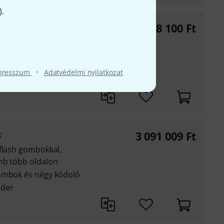
).
138 100
Ft
, kék, menta)
·
presszum
Adatvédelmi nyilatkozat
k
3 091 009
Ft
 flash gombokkal,
mb több oldalon
gombok és négy kódoló
ader