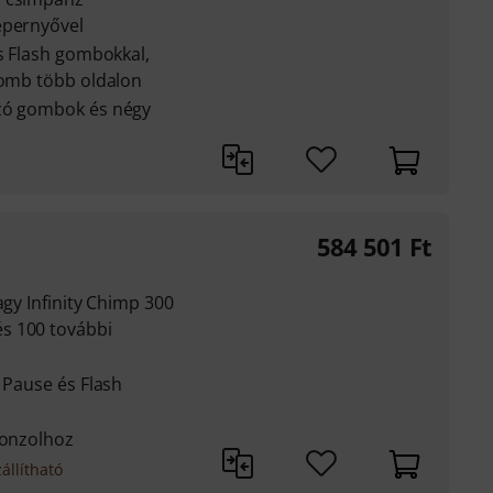
épernyővel
és Flash gombokkal,
gomb több oldalon
ázó gombok és négy
584 501
Ft
agy Infinity Chimp 300
s 100 további
, Pause és Flash
konzolhoz
állítható