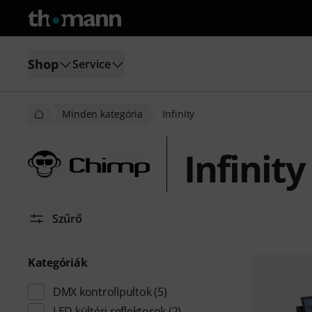
Shop
Service
Minden kategória
Infinity
Infinity
Szűrő
Kategóriák
DMX kontrollpultok
(5)
LED kültéri reflektorok
(2)