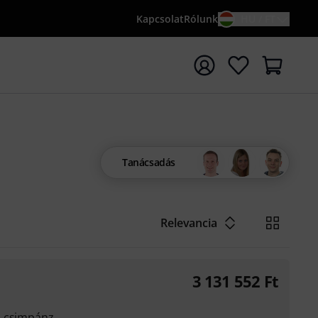
Kapcsolat
Rólunk
HU / FT
sés indítása {searchTerm} keresőszóval
Tanácsadás
Relevancia
3 131 552
Ft
, csimpánz