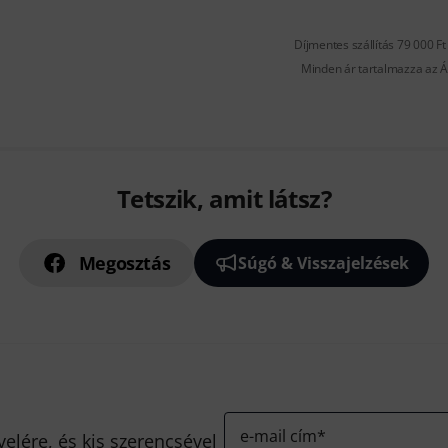
Díjmentes szállítás 79 000 Ft 
Minden ár tartalmazza az Á
Tetszik, amit látsz?
Megosztás
Súgó & Visszajelzések
e-mail cím
*
velére, és kis szerencsével