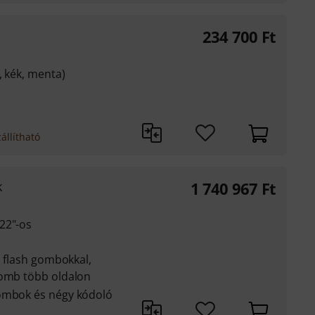
234 700
Ft
, kék, menta)
állítható
k
1 740 967
Ft
22"-os
s flash gombokkal,
gomb több oldalon
gombok és négy kódoló