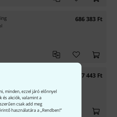
ing
686 383
Ft
ol
277 443
Ft
zülékhez alkalmas
nált
ni, minden, ezzel járó előnnyel
 és akciók, valamint a
gyszerűen csak add meg
 érintő használatára a „Rendben!”
állítható