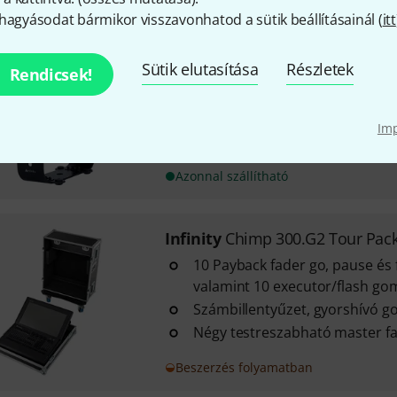
hagyásodat bármikor visszavonhatod a sütik beállításainál (
itt
Infinity
Raccoon P7/4
Sütik elutasítása
Részletek
Rendicsek!
Fényforrás: LED (7 x 15 W)
Színkeverék: RGBM (piros, zöld
2000 K - 8000 K
Im
Azonnal szállítható
Infinity
Chimp 300.G2 Tour Pac
10 Payback fader go, pause és
valamint 10 executor/flash go
Számbillentyűzet, gyorshívó 
Négy testreszabható master f
Beszerzés folyamatban