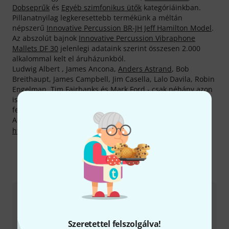
Dobseprűk
és
Egyéb szimfonikus ütők
kategóriáinkban.
Pillanatnyilag legkeresettebb termékünk a méltán
népszerű
Innovative Percussion BR-JH Jeff Hamilton Model
.
Az abszolút bajnok
Innovative Percussion Vibraphone
Mallets DF 30
jelenlegi adataink szerint összesen 2.000
alkalommal kelt el áruházunkból.
Ludwig Albert , James Ancona,
Anders Astrand
, Bob
Breithaupt, James Campbell, Jim Casella, Lalo Davila, Robin
Engelman, Tim Fairbanks és Mark Ford - csak néhány azon
ismert zenészek közül, akik Innovative Percussion
felszereléseken szólalnak meg.
A gyártóval kapcsolatban itt találsz bővebb tájékoztatást:
http://www.innovativepercussion.com
Így érhetsz el minket
Ügyfélszolgálat - Magyarország
Szeretettel felszolgálva!