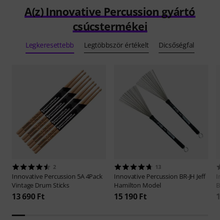
A(z) Innovative Percussion gyártó
csúcstermékei
Legkeresettebb
Legtöbbször értékelt
Dicsőségfal
2
13
Innovative Percussion
5A 4Pack
Innovative Percussion
BR-JH Jeff
I
Vintage Drum Sticks
Hamilton Model
B
13 690 Ft
15 190 Ft
1