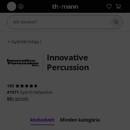
Keresés
Gyártók listája I
Innovative
Percussion
180
#1071
Gyártó helyezése
50+
termék
közkedvelt
Minden kategória