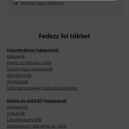
Minden kapcsolattartó
Fedezz fel többet
Hagyományos hangszerek
Dobverők
Egyéb szimfonikus ütők
Szimfonikus üstdobütők
Vibrafonütők
Xilofonütők
Ütők nagyzenekari ütőhangszerekhez
Dobok és üt&#337;hangszerek
Dobseprűk
Dobverők
Lábgépkiegészítők
Ütőhangszer-dobverők és -ütők