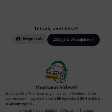
Tetszik, amit látsz?
Megosztás
Súgó & Visszajelzések
Thomann hírlevél
Iratkozz fel a Thomann angol nyelvű hírlevelére, és kis
szerencsével megnyerheted a
50
egyenként
50 € értékű
utalvány
egyikét.
Inspiráló gondolatok
Akciók
Thomann