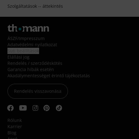
Szolgáltatások -- áttekintés
ÁSZF
/
Impresszum
Adatvédelmi nyilatkozat
Süti beállítások
Elállási jog
Rendelés / szerződéskötés
Garancia hibák esetén
Akadálymentességet érintő tájékoztatás
Rendelés visszavonása
Rólunk
Karrier
Blog
Apró