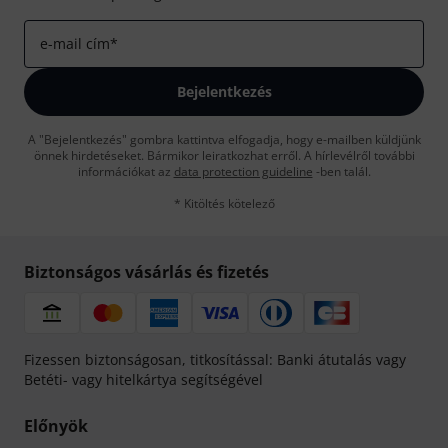
e-mail cím
*
Bejelentkezés
A "Bejelentkezés" gombra kattintva elfogadja, hogy e-mailben küldjünk
önnek hirdetéseket. Bármikor leiratkozhat erről. A hírlevélről további
információkat az
data protection guideline
-ben talál.
* Kitöltés kötelező
Biztonságos vásárlás és fizetés
Fizessen biztonságosan, titkosítással: Banki átutalás vagy
Betéti- vagy hitelkártya segítségével
Előnyök