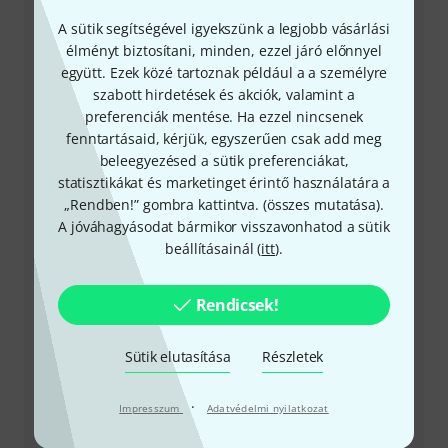
A sütik segítségével igyekszünk a legjobb vásárlási
élményt biztosítani, minden, ezzel járó előnnyel
együtt. Ezek közé tartoznak például a a személyre
+49-9546-9223-531
szabott hirdetések és akciók, valamint a
preferenciák mentése. Ha ezzel nincsenek
Ügyfélszolgálatunk minden kérdés és észrevétel esetén
fenntartásaid, kérjük, egyszerűen csak add meg
örömmel áll rendelkezésedre
beleegyezésed a sütik preferenciákat,
statisztikákat és marketinget érintő használatára a
Készítsd elő ügyfélszámodat
„Rendben!” gombra kattintva. (
összes mutatása
).
A jóváhagyásodat bármikor visszavonhatod a sütik
Nyitvatartási idő (CEST - Közép-európai
beállításainál (
itt
).
nyári időszámítás)
Rendicsek!
Visszahívást kérek
Sütik elutasítása
Részletek
Még több elérhetőség
·
Impresszum
Adatvédelmi nyilatkozat
Termék visszaküldése