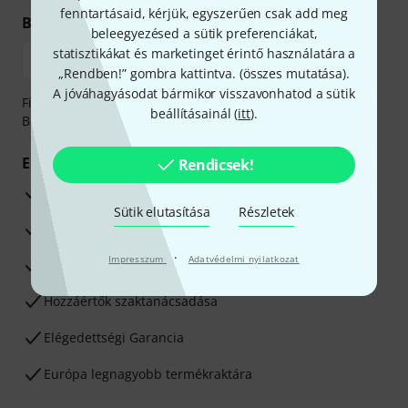
fenntartásaid, kérjük, egyszerűen csak add meg
Biztonságos vásárlás és fizetés
beleegyezésed a sütik preferenciákat,
statisztikákat és marketinget érintő használatára a
„Rendben!” gombra kattintva. (
összes mutatása
).
A jóváhagyásodat bármikor visszavonhatod a sütik
Fizessen biztonságosan, titkosítással: Banki átutalás vagy
beállításainál (
itt
).
Betéti- vagy hitelkártya segítségével
Előnyök
Rendicsek!
3 éves Thomann-garancia
Sütik elutasítása
Részletek
30 napos pénzvisszafizetési garancia
·
Impresszum
Adatvédelmi nyilatkozat
Javítás/Szervizelés
Hozzáértők szaktanácsadása
Elégedettségi Garancia
Európa legnagyobb termékraktára