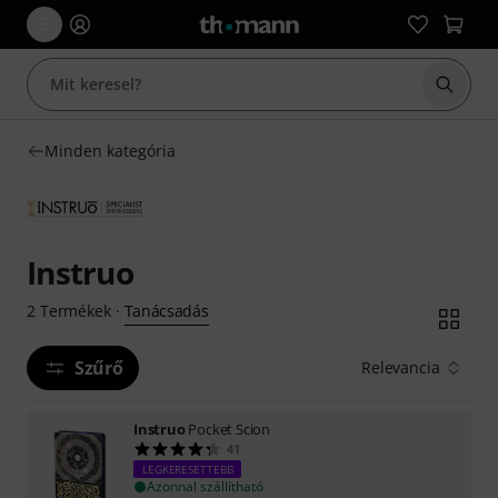
Keresés
Minden kategória
Instruo
Tanácsadás
2
Termékek
·
Szűrő
Relevancia
Instruo
Pocket Scion
41
LEGKERESETTEBB
Azonnal szállítható