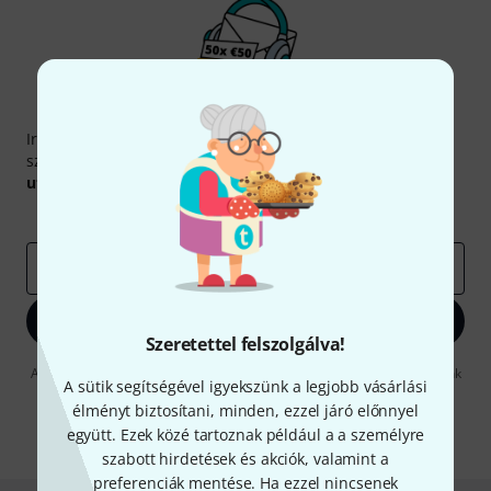
Thomann hírlevél
Iratkozz fel a Thomann angol nyelvű hírlevelére, és kis
szerencsével megnyerheted a
50
egyenként
50 € értékű
utalvány
egyikét.
Inspiráló gondolatok
Akciók
Thomann
e-mail cím
*
Bejelentkezés
Szeretettel felszolgálva!
A "Bejelentkezés" gombra kattintva elfogadja, hogy e-mailben küldjünk
A sütik segítségével igyekszünk a legjobb vásárlási
önnek hirdetéseket. Bármikor leiratkozhat erről. A hírlevélről további
információkat az
data protection guideline
-ben talál.
élményt biztosítani, minden, ezzel járó előnnyel
együtt. Ezek közé tartoznak például a a személyre
* Kitöltés kötelező
szabott hirdetések és akciók, valamint a
preferenciák mentése. Ha ezzel nincsenek