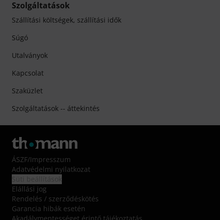
Szolgáltatások
Szállítási költségek, szállítási idők
Súgó
Utalványok
Kapcsolat
Szaküzlet
Szolgáltatások -- áttekintés
ÁSZF
/
Impresszum
Adatvédelmi nyilatkozat
Süti beállítások
Elállási jog
Rendelés / szerződéskötés
Garancia hibák esetén
Akadálymentességet érintő tájékoztatás