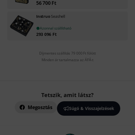
56 700
Ft
Instruo
Seashell
Azonnal szállítható
293 096
Ft
Díjmentes szállítás 79 000 Ft fölött
Minden ár tartalmazza az ÁFÁ-t
Tetszik, amit látsz?
Megosztás
Súgó & Visszajelzések